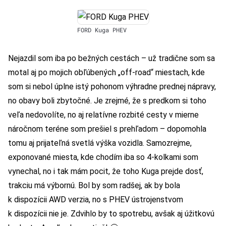
FORD Kuga PHEV
Nejazdil som iba po bežných cestách – už tradične som sa
motal aj po mojich obľúbených „off-road“ miestach, kde
som si nebol úplne istý pohonom výhradne prednej nápravy,
no obavy boli zbytočné. Je zrejmé, že s predkom si toho
veľa nedovolíte, no aj relatívne rozbité cesty v mierne
náročnom teréne som prešiel s prehľadom – dopomohla
tomu aj prijateľná svetlá výška vozidla. Samozrejme,
exponované miesta, kde chodím iba so 4-kolkami som
vynechal, no i tak mám pocit, že toho Kuga prejde dosť,
trakciu má výbornú. Bol by som radšej, ak by bola
k dispozícii AWD verzia, no s PHEV ústrojenstvom
k dispozícii nie je. Zdvihlo by to spotrebu, avšak aj úžitkovú