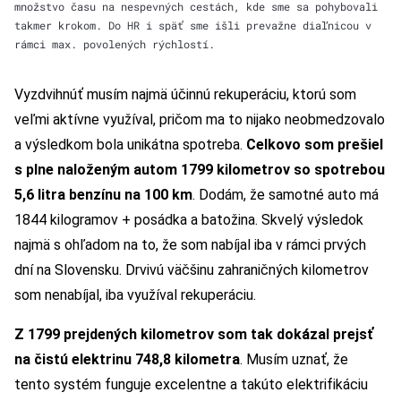
množstvo času na nespevných cestách, kde sme sa pohybovali
takmer krokom. Do HR i späť sme išli prevažne diaľnicou v
rámci max. povolených rýchlostí.
Vyzdvihnúť musím najmä účinnú rekuperáciu, ktorú som
veľmi aktívne využíval, pričom ma to nijako neobmedzovalo
a výsledkom bola unikátna spotreba.
Celkovo som prešiel
s plne naloženým autom 1799 kilometrov so spotrebou
5,6 litra benzínu na 100 km
. Dodám, že samotné auto má
1844 kilogramov + posádka a batožina. Skvelý výsledok
najmä s ohľadom na to, že som nabíjal iba v rámci prvých
dní na Slovensku. Drvivú väčšinu zahraničných kilometrov
som nenabíjal, iba využíval rekuperáciu.
Z 1799 prejdených kilometrov som tak dokázal prejsť
na čistú elektrinu 748,8 kilometra
. Musím uznať, že
tento systém funguje excelentne a takúto elektrifikáciu