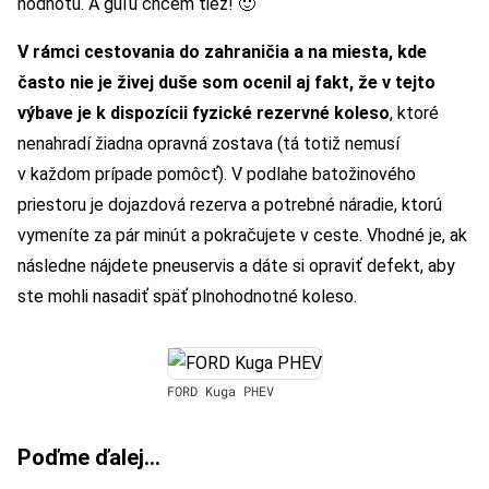
hodnotu. A guľu chcem tiež! 🙂
V rámci cestovania do zahraničia a na miesta, kde
často nie je živej duše som ocenil aj fakt, že v tejto
výbave je k dispozícii fyzické rezervné koleso
, ktoré
nenahradí žiadna opravná zostava (tá totiž nemusí
v každom prípade pomôcť). V podlahe batožinového
priestoru je dojazdová rezerva a potrebné náradie, ktorú
vymeníte za pár minút a pokračujete v ceste. Vhodné je, ak
následne nájdete pneuservis a dáte si opraviť defekt, aby
ste mohli nasadiť späť plnohodnotné koleso.
FORD Kuga PHEV
Poďme ďalej…