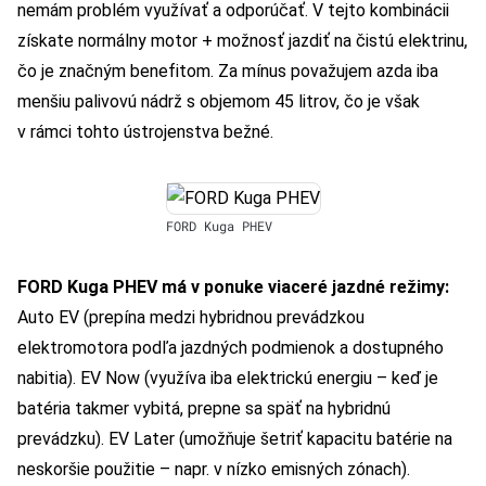
nemám problém využívať a odporúčať. V tejto kombinácii
získate normálny motor + možnosť jazdiť na čistú elektrinu,
čo je značným benefitom. Za mínus považujem azda iba
menšiu palivovú nádrž s objemom 45 litrov, čo je však
v rámci tohto ústrojenstva bežné.
FORD Kuga PHEV
FORD Kuga PHEV má v ponuke viaceré jazdné režimy:
Auto EV (prepína medzi hybridnou prevádzkou
elektromotora podľa jazdných podmienok a dostupného
nabitia). EV Now (využíva iba elektrickú energiu – keď je
batéria takmer vybitá, prepne sa späť na hybridnú
prevádzku). EV Later (umožňuje šetriť kapacitu batérie na
neskoršie použitie – napr. v nízko emisných zónach).