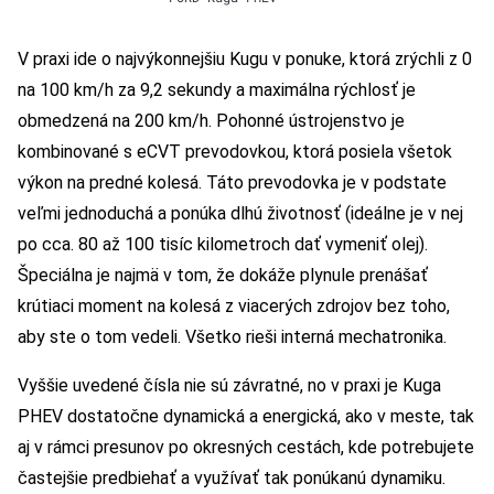
V praxi ide o najvýkonnejšiu Kugu v ponuke, ktorá zrýchli z 0
na 100 km/h za 9,2 sekundy a maximálna rýchlosť je
obmedzená na 200 km/h. Pohonné ústrojenstvo je
kombinované s eCVT prevodovkou, ktorá posiela všetok
výkon na predné kolesá. Táto prevodovka je v podstate
veľmi jednoduchá a ponúka dlhú životnosť (ideálne je v nej
po cca. 80 až 100 tisíc kilometroch dať vymeniť olej).
Špeciálna je najmä v tom, že dokáže plynule prenášať
krútiaci moment na kolesá z viacerých zdrojov bez toho,
aby ste o tom vedeli. Všetko rieši interná mechatronika.
Vyššie uvedené čísla nie sú závratné, no v praxi je Kuga
PHEV dostatočne dynamická a energická, ako v meste, tak
aj v rámci presunov po okresných cestách, kde potrebujete
častejšie predbiehať a využívať tak ponúkanú dynamiku.