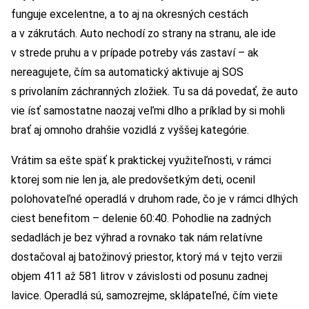
funguje excelentne, a to aj na okresných cestách
a v zákrutách. Auto nechodí zo strany na stranu, ale ide
v strede pruhu a v prípade potreby vás zastaví – ak
nereagujete, čím sa automatický aktivuje aj SOS
s privolaním záchranných zložiek. Tu sa dá povedať, že auto
vie ísť samostatne naozaj veľmi dlho a príklad by si mohli
brať aj omnoho drahšie vozidlá z vyššej kategórie.
Vrátim sa ešte späť k praktickej využiteľnosti, v rámci
ktorej som nie len ja, ale predovšetkým deti, ocenil
polohovateľné operadlá v druhom rade, čo je v rámci dlhých
ciest benefitom – delenie 60:40. Pohodlie na zadných
sedadlách je bez výhrad a rovnako tak nám relatívne
dostačoval aj batožinový priestor, ktorý má v tejto verzii
objem 411 až 581 litrov v závislosti od posunu zadnej
lavice. Operadlá sú, samozrejme, sklápateľné, čím viete