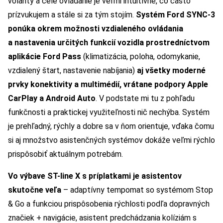
volanty a celé ovládanie je veľmi intuitívne, čo často
prízvukujem a stále si za tým stojím.
Systém Ford SYNC-3
ponúka okrem možnosti vzdialeného ovládania
a nastavenia určitých funkcií vozidla prostredníctvom
aplikácie Ford Pass
(klimatizácia, poloha, odomykanie,
vzdialený štart, nastavenie nabíjania)
aj všetky moderné
prvky konektivity a multimédií, vrátane podpory Apple
CarPlay a Android Auto
. V podstate mi tu z pohľadu
funkčnosti a praktickej využiteľnosti nič nechýba. Systém
je prehľadný, rýchly a dobre sa v ňom orientuje, vďaka čomu
si aj množstvo asistenčných systémov dokáže veľmi rýchlo
prispôsobiť aktuálnym potrebám.
Vo výbave ST-line X s príplatkami je asistentov
skutočne veľa
– adaptívny tempomat so systémom Stop
& Go a funkciou prispôsobenia rýchlosti podľa dopravných
značiek + navigácie, asistent predchádzania kolíziám s