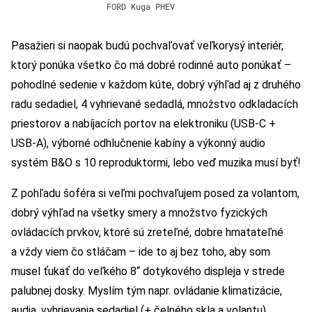
FORD Kuga PHEV
Pasažieri si naopak budú pochvaľovať veľkorysý interiér,
ktorý ponúka všetko čo má dobré rodinné auto ponúkať –
pohodlné sedenie v každom kúte, dobrý výhľad aj z druhého
radu sedadiel, 4 vyhrievané sedadlá, množstvo odkladacích
priestorov a nabíjacích portov na elektroniku (USB-C +
USB-A), výborné odhlučnenie kabíny a výkonný audio
systém B&O s 10 reproduktormi, lebo veď muzika musí byť!
Z pohľadu šoféra si veľmi pochvaľujem posed za volantom,
dobrý výhľad na všetky smery a množstvo fyzických
ovládacích prvkov, ktoré sú zreteľné, dobre hmatateľné
a vždy viem čo stláčam – ide to aj bez toho, aby som
musel ťukať do veľkého 8“ dotykového displeja v strede
palubnej dosky. Myslím tým napr. ovládanie klimatizácie,
audia, vyhrievania sedadiel (+ čelného skla a volantu)