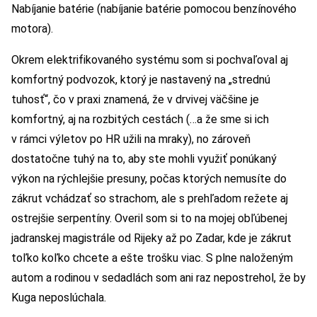
Nabíjanie batérie (nabíjanie batérie pomocou benzínového
motora).
Okrem elektrifikovaného systému som si pochvaľoval aj
komfortný podvozok, ktorý je nastavený na „strednú
tuhosť“, čo v praxi znamená, že v drvivej väčšine je
komfortný, aj na rozbitých cestách (…a že sme si ich
v rámci výletov po HR užili na mraky), no zároveň
dostatočne tuhý na to, aby ste mohli využiť ponúkaný
výkon na rýchlejšie presuny, počas ktorých nemusíte do
zákrut vchádzať so strachom, ale s prehľadom režete aj
ostrejšie serpentíny. Overil som si to na mojej obľúbenej
jadranskej magistrále od Rijeky až po Zadar, kde je zákrut
toľko koľko chcete a ešte trošku viac. S plne naloženým
autom a rodinou v sedadlách som ani raz nepostrehol, že by
Kuga neposlúchala.