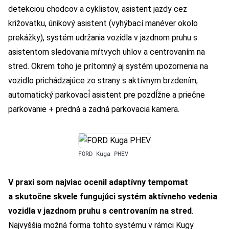
detekciou chodcov a cyklistov, asistent jazdy cez
križovatku, únikový asistent (vyhýbací manéver okolo
prekážky), systém udržania vozidla v jazdnom pruhu s
asistentom sledovania mŕtvych uhlov a centrovaním na
stred. Okrem toho je prítomný aj systém upozornenia na
vozidlo prichádzajúce zo strany s aktívnym brzdením,
automatický parkovací́ asistent pre pozdĺžne a priečne
parkovanie + predná a zadná parkovacia kamera.
FORD Kuga PHEV
V praxi som najviac ocenil adaptívny tempomat
a skutočne skvele fungujúci systém aktívneho vedenia
vozidla v jazdnom pruhu s centrovaním na stred
.
Najvyššia možná forma tohto systému v rámci Kugy