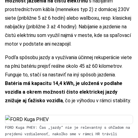
možnosť jazdenia na čistú elektrinu
s nabíjaním
prostredníctvom kábla (mennekes typ 2) z domácej 230V
siete (približne 5 až 6 hodín) alebo wallboxu, resp. klasickej
nabíjačky (približne 3 až 4 hodiny). Nabíjanie a jazdenie na
čistú elektrinu som využil najmä v meste, kde sa spaľovací
motor v podstate ani nezapojil.
Podľa spôsobu jazdy a využívania účinnej rekuperácie viete
na plnú batériu prejsť reálne okolo 45 až 60 kilometrov.
Funguje to, stačí sa nastaviť na iný spôsob jazdenia.
Batéria má kapacitu 14,4 kWh, je uložená v podlahe
vozidla a okrem možnosti čisto elektrickej jazdy
znižuje aj ťažisko vozidla
, čo je výhodou v rámci stability.
FORD Kuga PHEV: Čas „jazdy“ nie je relevantný s ohľadom na
prejdenú vzdialenosť, nakoľko sme v rámci HR trávili