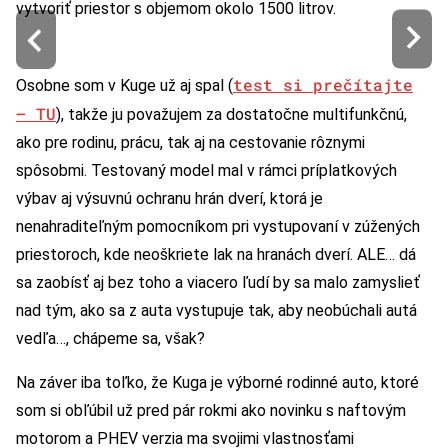
vytvoriť priestor s objemom okolo 1500 litrov.
test si prečítajte
Osobne som v Kuge už aj spal (
– TU
), takže ju považujem za dostatočne multifunkčnú,
ako pre rodinu, prácu, tak aj na cestovanie rôznymi
spôsobmi. Testovaný model mal v rámci príplatkových
výbav aj výsuvnú ochranu hrán dverí, ktorá je
nenahraditeľným pomocníkom pri vystupovaní v zúžených
priestoroch, kde neoškriete lak na hranách dverí. ALE… dá
sa zaobísť aj bez toho a viacero ľudí by sa malo zamyslieť
nad tým, ako sa z auta vystupuje tak, aby neobúchali autá
vedľa…, chápeme sa, však?
Na záver iba toľko, že Kuga je výborné rodinné auto, ktoré
som si obľúbil už pred pár rokmi ako novinku s naftovým
motorom a PHEV verzia ma svojimi vlastnosťami