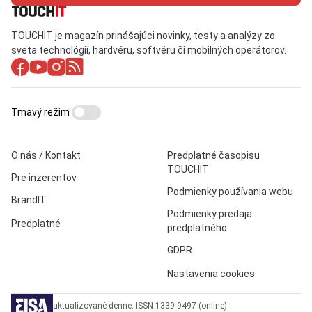
TOUCHIT je magazín prinášajúci novinky, testy a analýzy zo
sveta technológií, hardvéru, softvéru či mobilných operátorov.
Tmavý režim
O nás / Kontakt
Predplatné časopisu
TOUCHIT
Pre inzerentov
Podmienky používania webu
BrandIT
Podmienky predaja
Predplatné
predplatného
GDPR
Nastavenia cookies
aktualizované denne: ISSN 1339-9497 (online)