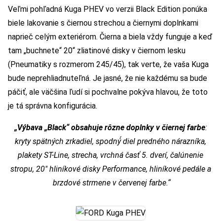
Veľmi pohľadná Kuga PHEV vo verzii Black Edition ponúka
biele lakovanie s čiernou strechou a čiernymi doplnkami
naprieč celým exteriérom. Čierna a biela vždy funguje a keď
tam „buchnete“ 20“ zliatinové disky v čiernom lesku
(Pneumatiky s rozmerom 245/45), tak verte, že vaša Kuga
bude neprehliadnuteľná. Je jasné, že nie každému sa bude
páčiť, ale väčšina ľudí si pochvalne pokýva hlavou, že toto
je tá správna konfigurácia.
„Výbava „Black“ obsahuje rôzne doplnky v čiernej farbe
:
kryty spätných zrkadiel, spodný́ diel predného nárazníka,
plakety ST-Line, strecha, vrchná časť 5. dverí, čalúnenie
stropu, 20″ hliníkové disky Performance, hliníkové pedále a
brzdové strmene v červenej farbe.“