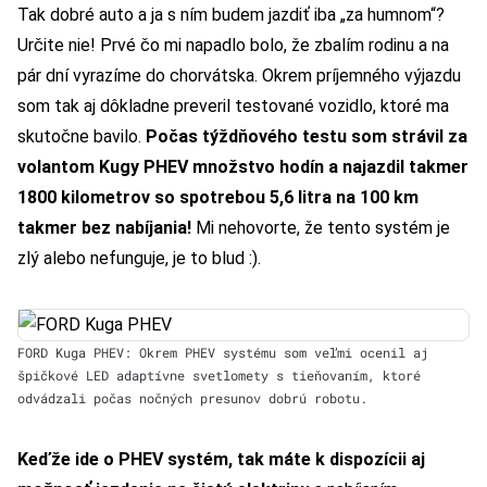
Tak dobré auto a ja s ním budem jazdiť iba „za humnom“?
Určite nie! Prvé čo mi napadlo bolo, že zbalím rodinu a na
pár dní vyrazíme do chorvátska. Okrem príjemného výjazdu
som tak aj dôkladne preveril testované vozidlo, ktoré ma
skutočne bavilo.
Počas týždňového testu som strávil za
volantom Kugy PHEV množstvo hodín a najazdil takmer
1800 kilometrov so spotrebou 5,6 litra na 100 km
takmer bez nabíjania!
Mi nehovorte, že tento systém je
zlý alebo nefunguje, je to blud :).
FORD Kuga PHEV: Okrem PHEV systému som veľmi ocenil aj
špičkové LED adaptívne svetlomety s tieňovaním, ktoré
odvádzali počas nočných presunov dobrú robotu.
Keďže ide o PHEV systém, tak máte k dispozícii aj