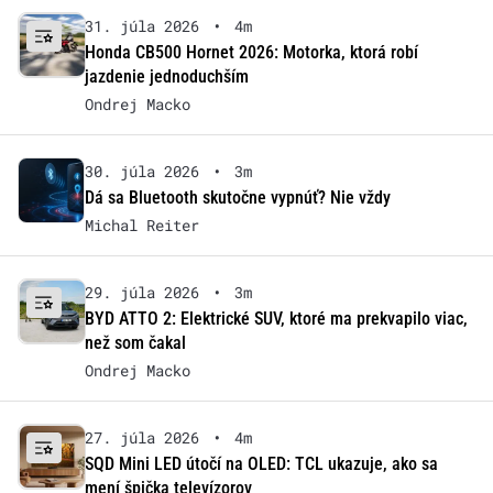
31. júla 2026
•
4m
Honda CB500 Hornet 2026: Motorka, ktorá robí
jazdenie jednoduchším
Ondrej Macko
30. júla 2026
•
3m
Dá sa Bluetooth skutočne vypnúť? Nie vždy
Michal Reiter
29. júla 2026
•
3m
BYD ATTO 2: Elektrické SUV, ktoré ma prekvapilo viac,
než som čakal
Ondrej Macko
27. júla 2026
•
4m
SQD Mini LED útočí na OLED: TCL ukazuje, ako sa
mení špička televízorov