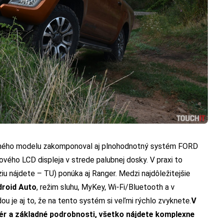
ovného modelu zakomponoval aj plnohodnotný systém FORD
vého LCD displeja v strede palubnej dosky. V praxi to
iu nájdete – TU)
ponúka aj Ranger. Medzi najdôležitejšie
droid Auto
, režim sluhu, MyKey, Wi-Fi/Bluetooth a v
ou je aj to, že na tento systém si veľmi rýchlo zvyknete.
V
iér a základné podrobnosti,
všetko nájdete komplexne