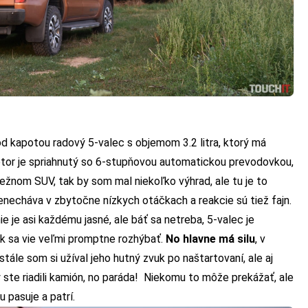
d kapotou radový 5-valec s objemom 3.2 litra, ktorý má
tor je spriahnutý so 6-stupňovou automatickou prevodovkou,
ežnom SUV, tak by som mal niekoľko výhrad, ale tu je to
enecháva v zbytočne nízkych otáčkach a reakcie sú tiež fajn.
e je asi každému jasné, ale báť sa netreba, 5-valec je
ak sa vie veľmi promptne rozhýbať.
No hlavne má silu
, v
tále som si užíval jeho hutný zvuk po naštartovaní, ale aj
te riadili kamión, no paráda! Niekomu to môže prekážať, ale
 pasuje a patrí.