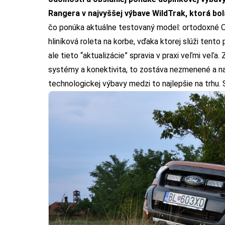
Rangera v najvyššej výbave WildTrak, ktorá bola
čo ponúka aktuálne testovaný model: ortodoxné O
hliníková roleta na korbe, vďaka ktorej slúži tent
ale tieto “aktualizácie” spravia v praxi veľmi veľ
systémy a konektivita,
to zostáva nezmenené a na
technologickej výbavy medzi to najlepšie na trhu
.