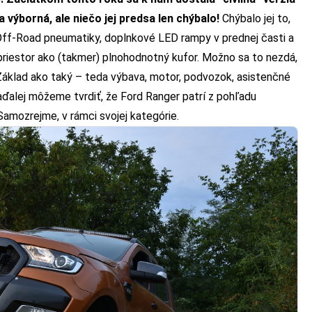
 výborná, ale niečo jej predsa len chýbalo!
Chýbalo jej to,
ff-Road pneumatiky, doplnkové LED rampy v prednej časti a
o priestor ako (takmer) plnohodnotný kufor. Možno sa to nezdá,
a. Základ ako taký – teda výbava, motor, podvozok, asistenčné
ďalej môžeme tvrdiť, že Ford Ranger patrí z pohľadu
 Samozrejme, v rámci svojej kategórie.