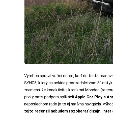
Výrobca spravil veľmi dobre, keď do tohto prac
SYNC3, ktorý sa ovláda prostredníctvom 8” dotyko
znamená, že konektivitu, ktorú má
Mondeo (recenz
prvky patrí podpora aplikácií
Apple Car Play a An
neposlednom rade je to aj natívna navigácia. Výhod
tejto recenzii nebudem rozoberať dizajn, inter