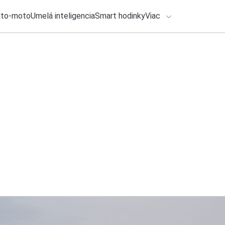
uto-moto
Umelá inteligencia
Smart hodinky
Viac
HLO BY VÁS ZAUJÍMAŤ
lačové správy
24. júla 2026
•
2m
ADÁVANIA
Vedie film Backroom
Michal Reiter
Zadajte frázu pre vyhľadanie