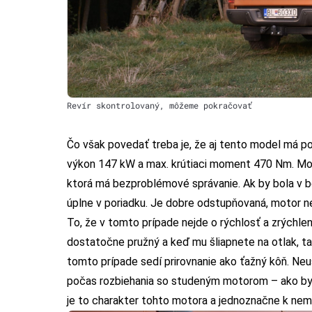
Revír skontrolovaný, môžeme pokračovať
Čo však povedať treba je, že aj tento model má po
výkon 147 kW a max. krútiaci moment 470 Nm. Mo
ktorá má bezproblémové správanie. Ak by bola v b
úplne v poriadku. Je dobre odstupňovaná, motor n
To, že v tomto prípade nejde o rýchlosť a zrýchleni
dostatočne pružný a keď mu šliapnete na otlak, t
tomto prípade sedí prirovnanie ako ťažný kôň. Neus
počas rozbiehania so studeným motorom – ako by s
je to charakter tohto motora a jednoznačne k nemu