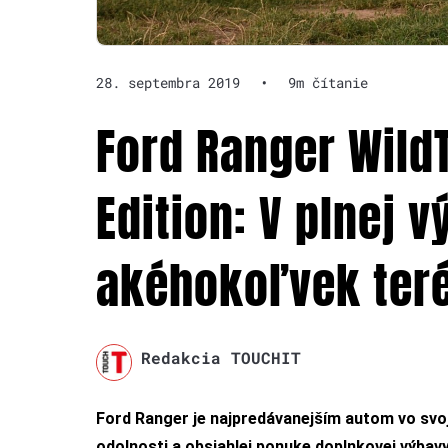
28. septembra 2019
•
9m čítanie
Ford Ranger WildT
Edition: V plnej 
akéhokoľvek teré
Redakcia TOUCHIT
Ford Ranger je najpredávanejším autom vo svoj
odolnosti a obsiahlej ponuke doplnkovej výbavy