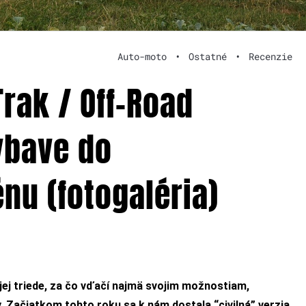
Auto-moto
•
Ostatné
•
Recenzie
rak / Off-Road
výbave do
nu (fotogaléria)
ej triede, za čo vďačí najmä svojim možnostiam,
. Začiatkom tohto roku sa k nám dostala “civilná” verzia