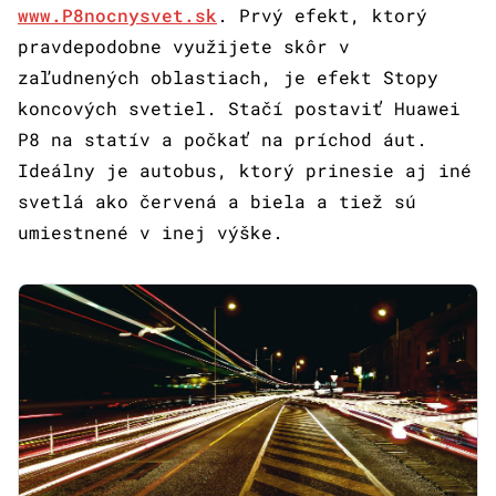
www.P8nocnysvet.sk
. Prvý efekt, ktorý
pravdepodobne využijete skôr v
zaľudnených oblastiach, je efekt Stopy
koncových svetiel. Stačí postaviť Huawei
P8 na statív a počkať na príchod áut.
Ideálny je autobus, ktorý prinesie aj iné
svetlá ako červená a biela a tiež sú
umiestnené v inej výške.