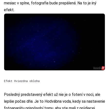
mesiac v splne, fotografia bude prepálená. Na to je iný
efekt.
Efekt Hviezdna obloha
Posledný predstavený efekt už nie je o fotení v noci, ale
lepšie počas dňa. Je to Hodvábna voda, kedy sa nastavenie
fotoaparátu prispôsobí tomu, aby ste mali z prúdiacej