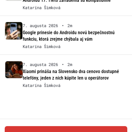
Androidu 17: Tieto zariadenia sú kompatibilné
Katarína Šimková
7. augusta 2026
•
2m
Google prinesie do Androidu novú bezpečnostnú
funkciu, ktorá zrejme chýbala aj vám
Katarína Šimková
7. augusta 2026
•
2m
Xiaomi prináša na Slovensko dva cenovo dostupné
telefóny, jeden z nich kúpite len u operátorov
Katarína Šimková