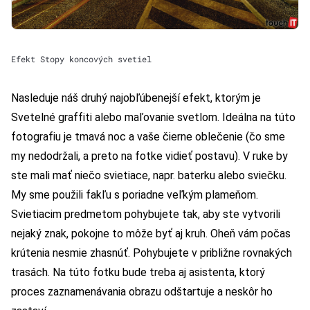
Efekt Stopy koncových svetiel
Nasleduje náš druhý najobľúbenejší efekt, ktorým je
Svetelné graffiti alebo maľovanie svetlom. Ideálna na túto
fotografiu je tmavá noc a vaše čierne oblečenie (čo sme
my nedodržali, a preto na fotke vidieť postavu). V ruke by
ste mali mať niečo svietiace, napr. baterku alebo sviečku.
My sme použili fakľu s poriadne veľkým plameňom.
Svietiacim predmetom pohybujete tak, aby ste vytvorili
nejaký znak, pokojne to môže byť aj kruh. Oheň vám počas
krútenia nesmie zhasnúť. Pohybujete v približne rovnakých
trasách. Na túto fotku bude treba aj asistenta, ktorý
proces zaznamenávania obrazu odštartuje a neskôr ho