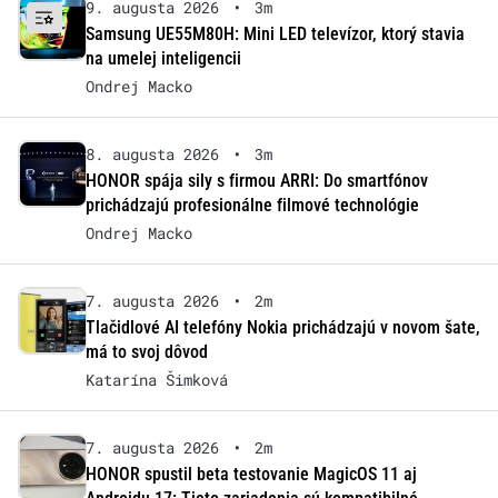
9. augusta 2026
•
3m
Samsung UE55M80H: Mini LED televízor, ktorý stavia
na umelej inteligencii
Ondrej Macko
8. augusta 2026
•
3m
HONOR spája sily s firmou ARRI: Do smartfónov
prichádzajú profesionálne filmové technológie
Ondrej Macko
7. augusta 2026
•
2m
Tlačidlové AI telefóny Nokia prichádzajú v novom šate,
má to svoj dôvod
Katarína Šimková
7. augusta 2026
•
2m
HONOR spustil beta testovanie MagicOS 11 aj