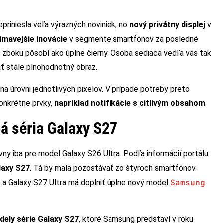
epriniesla veľa výrazných noviniek, no
nový privátny displej
v
ímavejšie inovácie
v segmente smartfónov za posledné
de zboku pôsobí ako úplne čierny. Osoba sediaca vedľa vás tak
ať stále plnohodnotný obraz.
na úrovni jednotlivých pixelov. V prípade potreby preto
konkrétne prvky,
napríklad notifikácie s citlivým obsahom
.
lá séria Galaxy S27
ívny iba pre model Galaxy S26 Ultra. Podľa informácií portálu
laxy S27
. Tá by mala pozostávať zo štyroch smartfónov.
Samsung
 a Galaxy S27 Ultra má doplniť úplne nový model
dely série Galaxy S27
, ktoré Samsung predstaví v roku