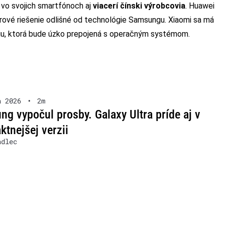
vo svojich smartfónoch aj
viacerí čínski výrobcovia
. Huawei
érové riešenie odlišné od technológie Samsungu. Xiaomi sa má
iu, ktorá bude úzko prepojená s operačným systémom.
a 2026
•
2m
g vypočul prosby. Galaxy Ultra príde aj v
tnejšej verzii
adlec