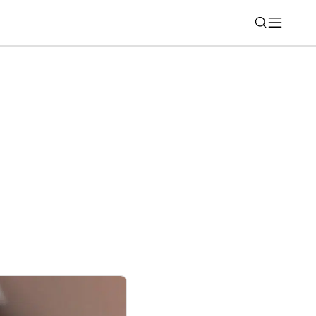
Nájsť
6): Kráľ mestských skútrov dostal
aj nový displej