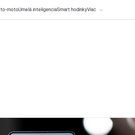
uto-moto
Umelá inteligencia
Smart hodinky
Viac
HLO BY VÁS ZAUJÍMAŤ
Recenzia
lačové správy
2. augusta 2026
•
4m
ADÁVANIA
Honda SH125i (202
modernejší vzhľad 
Zadajte frázu pre vyhľadanie
Ondrej Macko