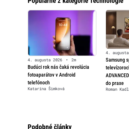
Populárne z kategórie Technológie
4. augusta
Samsung sp
4. augusta 2026
•
2m
Budúci rok nás čaká revolúcia
televízoro
fotoaparátov v Android
ADVANCED 
telefónoch
do praxe
Katarína Šimková
Roman Kadl
Podobné články