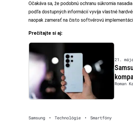
Očakáva sa, že podobnú ochranu súkromia nasadia 
podľa dostupných informácií vyvíja vlastné hardv
naopak zamerať na čisto softvérovú implementác
Prečítajte si aj:
21. máj
Samsun
kompak
Roman K
Samsung
•
Technológie
•
Smartfóny