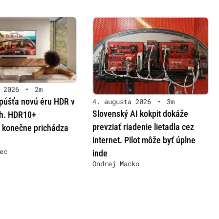
 2026
•
2m
úšťa novú éru HDR v
4. augusta 2026
•
3m
Slovenský AI kokpit dokáže
ch. HDR10+
prevziať riadenie lietadla cez
konečne prichádza
internet. Pilot môže byť úplne
ec
inde
Ondrej Macko