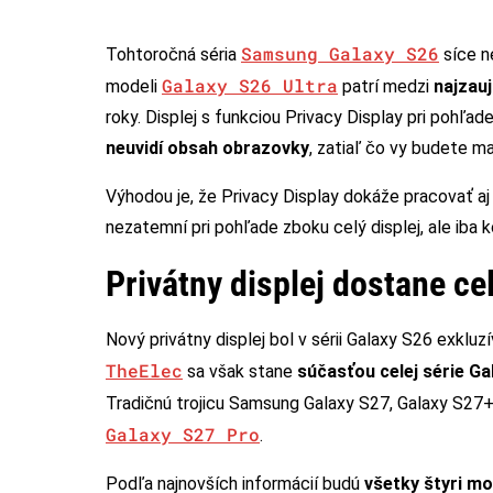
Samsung Galaxy S26
Tohtoročná séria
síce n
Galaxy S26 Ultra
modeli
patrí medzi
najzauj
roky. Displej s funkciou Privacy Display pri pohľa
neuvidí obsah obrazovky
, zatiaľ čo vy budete m
Výhodou je, že Privacy Display dokáže pracovať aj 
nezatemní pri pohľade zboku celý displej, ale iba 
Privátny displej dostane ce
Nový privátny displej bol v sérii Galaxy S26 exkluz
TheElec
sa však stane
súčasťou celej série Ga
Tradičnú trojicu Samsung Galaxy S27, Galaxy S27+
Galaxy S27 Pro
.
Podľa najnovších informácií budú
všetky štyri mo