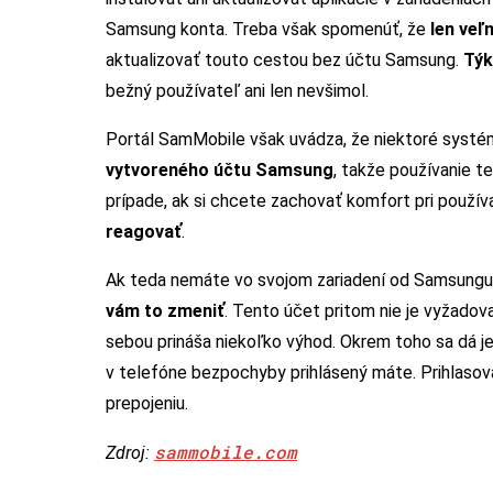
Samsung konta. Treba však spomenúť, že
len veľ
aktualizovať touto cestou bez účtu Samsung.
Týk
bežný používateľ ani len nevšimol.
Portál SamMobile však uvádza, že niektoré systé
vytvoreného účtu Samsung
, takže používanie 
prípade, ak si chcete zachovať komfort pri používa
reagovať
.
Ak teda nemáte vo svojom zariadení od Samsungu
vám to zmeniť
. Tento účet pritom nie je vyžadova
sebou prináša niekoľko výhod. Okrem toho sa dá 
v telefóne bezpochyby prihlásený máte. Prihlaso
prepojeniu.
sammobile.com
Zdroj: