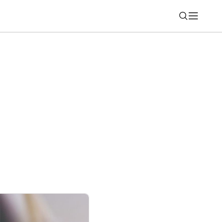
Nájsť
á žiadne rámčeky okolo displeja, ukáže
výstave IFA