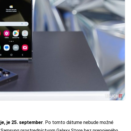
, je 25. september
. Po tomto dátume nebude možné
iach Samsung prostredníctvom Galaxy Store bez prepojeného