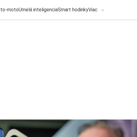
uto-moto
Umelá inteligencia
Smart hodinky
Viac
HLO BY VÁS ZAUJÍMAŤ
lačové správy
1. augusta 2026
•
2m
Tento smartfón nem
ADÁVANIA
sa v septembri na 
Zadajte frázu pre vyhľadanie
Katarína Šimková