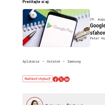
Prečítajte si aj:
29. augu
Google
sťahov
Peter Hu
Aplikácie
•
Ostatné
•
Samsung
Nahlásiť chybu