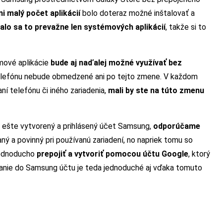
mi malý počet aplikácií
bolo doteraz možné inštalovať a
alo sa to prevažne len systémových aplikácií
, takže si to
mové aplikácie
bude aj naďalej možné využívať bez
telefónu nebude obmedzené ani po tejto zmene. V každom
ní telefónu či iného zariadenia,
mali by ste na túto zmenu
 ešte vytvorený a prihlásený účet Samsung,
odporúčame
ný a povinný pri používanú zariadení, no napriek tomu so
jednoducho
prepojiť a vytvoriť pomocou účtu Google
, ktorý
vanie do Samsung účtu je teda jednoduché aj vďaka tomuto