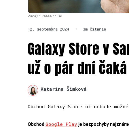
Zdroj: TOUCHIT.sk
12. septembra 2024
•
3m čítanie
Galaxy Store v S
už o pár dní čak
Katarína Šimková
Obchod Galaxy Store už nebude možné
Google Play
Obchod
je bezpochyby najznám