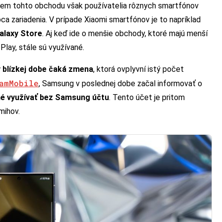
em tohto obchodu však používatelia rôznych smartfónov
ca zariadenia. V prípade Xiaomi smartfónov je to napríklad
alaxy Store
. Aj keď ide o menšie obchody, ktoré majú menší
lay, stále sú využívané.
v blízkej dobe čaká zmena
, ktorá ovplyvní istý počet
amMobile
, Samsung v poslednej dobe začal informovať o
é využívať bez Samsung účtu
. Tento účet je pritom
mihov.