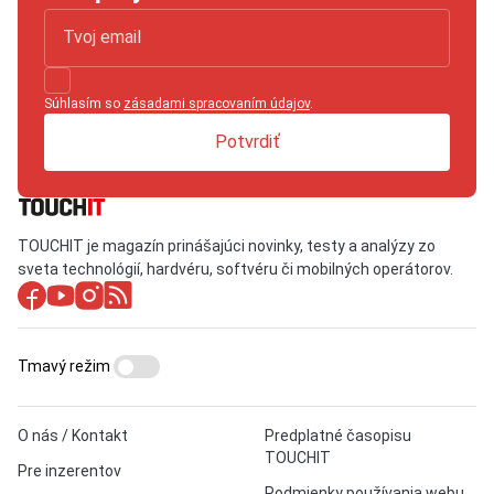
Súhlasím so
zásadami spracovaním údajov
.
Potvrdiť
TOUCHIT je magazín prinášajúci novinky, testy a analýzy zo
sveta technológií, hardvéru, softvéru či mobilných operátorov.
Tmavý režim
O nás / Kontakt
Predplatné časopisu
TOUCHIT
Pre inzerentov
Podmienky používania webu