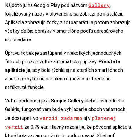
Gallery
Nájdete ju na Google Play pod názvom
,
lokalizovaný názov v slovenčine sa zobrazí po inštalácii.
Aplikácia zobrazuje fotky z fotoaparátu a potom zobrazuje
všetky ďalšie obrázky v smartfóne podľa adresárového
usporiadania.
Úprava fotiek je zastúpená v niekoľkých jednoduchých
filtroch prípade voľbe automatickej úpravy.
Podstata
aplikácie je
, aby bola rýchla aj na starších smartfónoch
a nebola zbytočne nabalená o možno užitočné no
nafúknuté funkcie.
Veľmi podobnou je aj
Simple Gallery
alebo Jednoduchá
Galéria, fungovať vám bude vyhľadanie oboch variantoch.
verzii zadarmo
platenej
Je dostupná vo
aj v
verzii
za 0,79 eur. Hlavný rozdiel je, že pôvodná aplikácia,
ktorá bola zadarmo, už nie je podporovaná. Stiahnuť