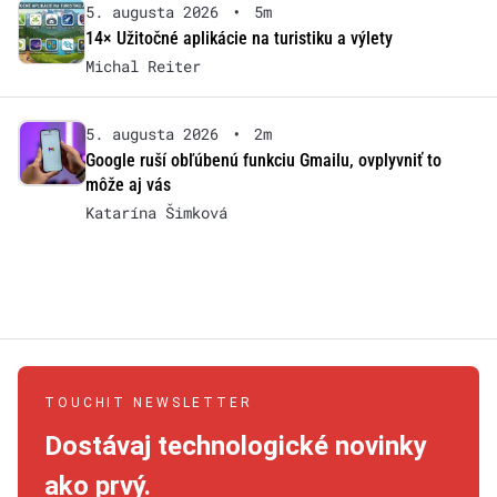
5. augusta 2026
•
5m
14× Užitočné aplikácie na turistiku a výlety
Michal Reiter
5. augusta 2026
•
2m
Google ruší obľúbenú funkciu Gmailu, ovplyvniť to
môže aj vás
Katarína Šimková
TOUCHIT NEWSLETTER
Dostávaj technologické novinky
ako prvý.