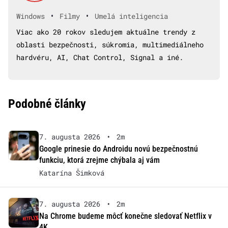
•
•
Windows
Filmy
Umelá inteligencia
Viac ako 20 rokov sledujem aktuálne trendy z
oblasti bezpečnosti, súkromia, multimediálneho
hardvéru, AI, Chat Control, Signal a iné.
Podobné články
7. augusta 2026
•
2m
Google prinesie do Androidu novú bezpečnostnú
funkciu, ktorá zrejme chýbala aj vám
Katarína Šimková
7. augusta 2026
•
2m
Na Chrome budeme môcť konečne sledovať Netflix v
4K