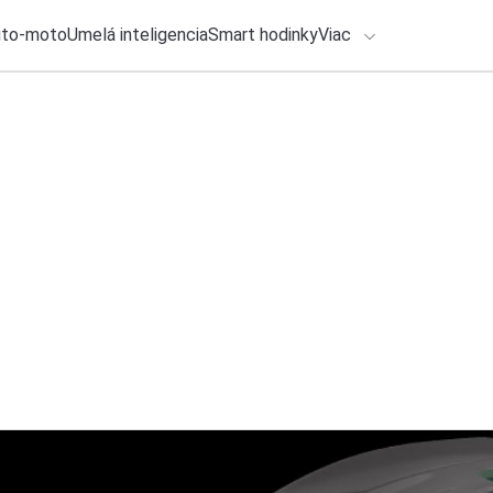
uto-moto
Umelá inteligencia
Smart hodinky
Viac
HLO BY VÁS ZAUJÍMAŤ
lačové správy
6. augusta 2026
•
3m
Nové hodinky od Hu
ADÁVANIA
cyklistiku. Prináša
Zadajte frázu pre vyhľadanie
Roman Kadlec