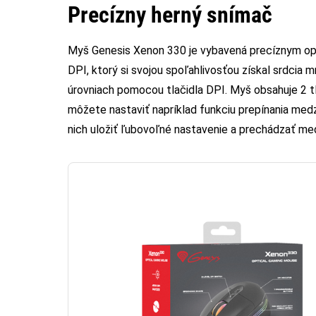
Precízny herný snímač
Myš Genesis Xenon 330 je vybavená precíznym 
DPI, ktorý si svojou spoľahlivosťou získal srdcia 
úrovniach pomocou tlačidla DPI. Myš obsahuje 2 tla
môžete nastaviť napríklad funkciu prepínania medz
nich uložiť ľubovoľné nastavenie a prechádzať medz