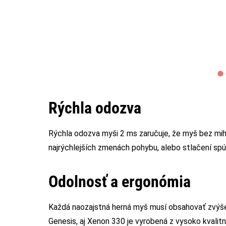
Rýchla odozva
Rýchla odozva myši 2 ms zaručuje, že myš bez mihn
najrýchlejších zmenách pohybu, alebo stlačení spú
Odolnosť a ergonómia
Každá naozajstná herná myš musí obsahovať zvýše
Genesis, aj Xenon 330 je vyrobená z vysoko kvalit