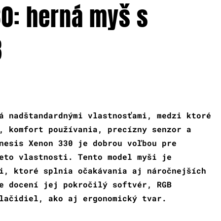
0: herná myš s
B
á nadštandardnými vlastnosťami, medzi ktoré
, komfort používania, precízny senzor a
nesis Xenon 330 je dobrou voľbou pre
eto vlastnosti. Tento model myši je
i, ktoré splnia očakávania aj náročnejších
e docení jej pokročilý softvér, RGB
lačidiel, ako aj ergonomický tvar.