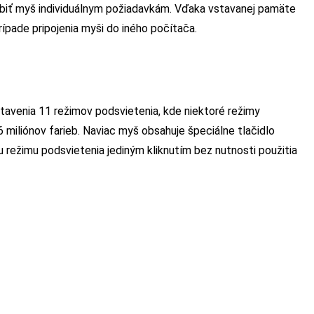
biť myš individuálnym požiadavkám. Vďaka vstavanej pamäte
ípade pripojenia myši do iného počítača.
avenia 11 režimov podsvietenia, kde niektoré režimy
miliónov farieb. Naviac myš obsahuje špeciálne tlačidlo
 režimu podsvietenia jediným kliknutím bez nutnosti použitia