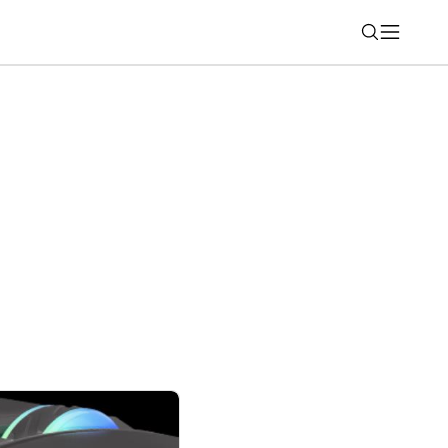
Nájsť
awei sú pripravené na lyžovanie aj
jú viacero noviniek