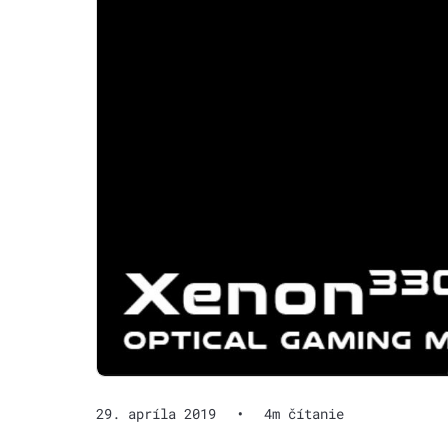
29. apríla 2019
•
4m čítanie