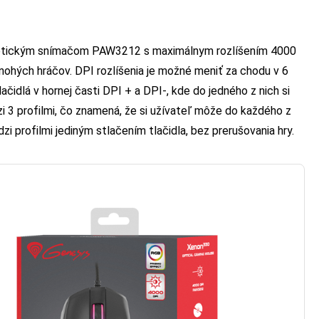
optickým snímačom PAW3212 s maximálnym rozlíšením 4000
mnohých hráčov. DPI rozlíšenia je možné meniť za chodu v 6
čidlá v hornej časti DPI + a DPI-, kde do jedného z nich si
i 3 profilmi, čo znamená, že si užívateľ môže do každého z
i profilmi jediným stlačením tlačidla, bez prerušovania hry.