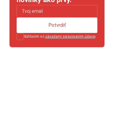
Potvrdiť
Súhlasím so
zásadami spracovaním údajov
.