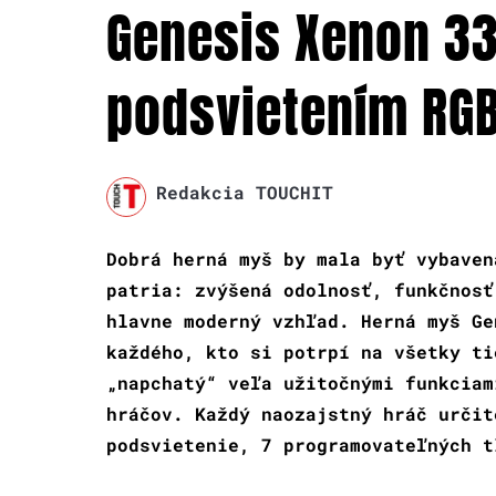
Genesis Xenon 33
podsvietením RG
Redakcia TOUCHIT
Dobrá herná myš by mala byť vybaven
patria: zvýšená odolnosť, funkčnosť
hlavne moderný vzhľad. Herná myš Ge
každého, kto si potrpí na všetky ti
„napchatý“ veľa užitočnými funkciam
hráčov. Každý naozajstný hráč určit
podsvietenie, 7 programovateľných t