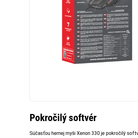
Pokročilý softvér
Súčasťou hernej myši Xenon 330 je pokročilý softv