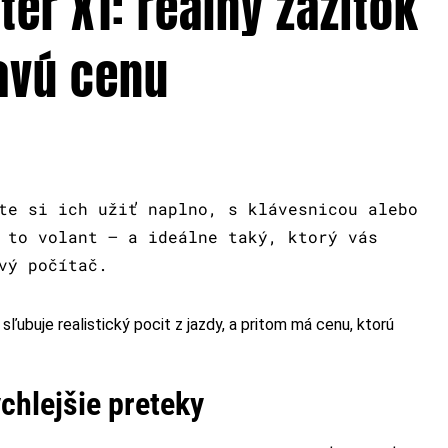
er X1: reálny zážitok
mavú cenu
te si ich užiť naplno, s klávesnicou alebo
 to volant – a ideálne taký, ktorý vás
vý počítač.
á sľubuje realistický pocit z jazdy, a pritom má cenu, ktorú
ýchlejšie preteky