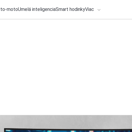
uto-moto
Umelá inteligencia
Smart hodinky
Viac
HLO BY VÁS ZAUJÍMAŤ
lačové správy
27. júla 2026
•
3m
Zabudnite na rediz
ADÁVANIA
výkon a zdravie
Zadajte frázu pre vyhľadanie
Roman Kadlec