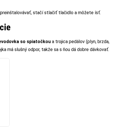
reinštalovávať, stačí stlačiť tlačidlo a môžete ísť.
cie
evodovka so spiatočkou
a trojica pedálov (plyn, brzda,
ojka má slušný odpor, takže sa s ňou dá dobre dávkovať.