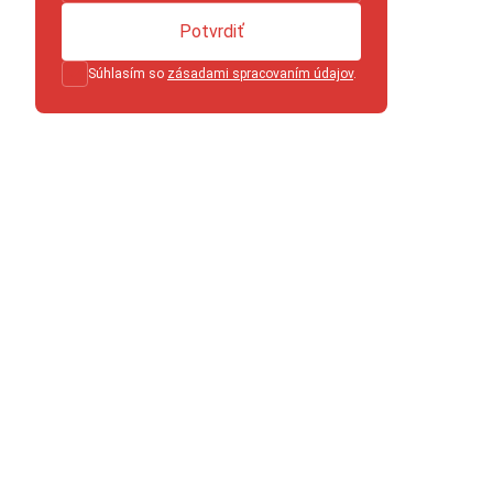
Potvrdiť
Súhlasím so
zásadami spracovaním údajov
.