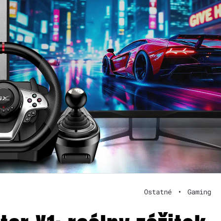
Ostatné
•
Gaming