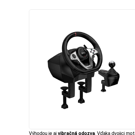
Výhodou je aj
vibračná odozva
. Vďaka dvojici mot