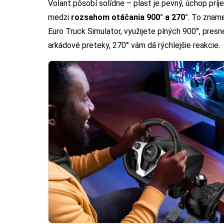
Volant pôsobí solídne – plast je pevný, úchop prí
medzi
rozsahom otáčania 900° a 270°
. To zname
Euro Truck Simulator, využijete plných 900°, pres
arkádové preteky, 270° vám dá rýchlejšie reakcie.