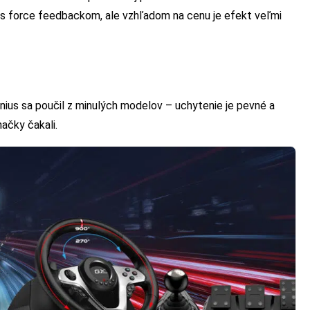
te s force feedbackom, ale vzhľadom na cenu je efekt veľmi
enius sa poučil z minulých modelov – uchytenie je pevné a
načky čakali.