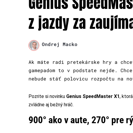
Genius SpeedMast
z jazdy za zaují
Ondrej Macko
Ak máte radi pretekárske hry a chce
gamepadom to v podstate nejde. Chce
nebude stáť polovicu rozpočtu na no
Pozrite si novinku
Genius SpeedMaster X1
, ktor
zvládne aj bežný hráč.
900° ako v aute, 270° pre r