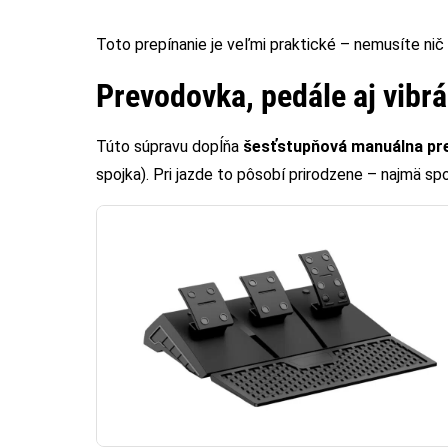
Toto prepínanie je veľmi praktické – nemusíte nič p
Prevodovka, pedále aj vibrá
Túto súpravu dopĺňa
šesťstupňová manuálna pr
spojka). Pri jazde to pôsobí prirodzene – najmä sp