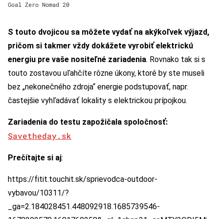
Goal Zero Nomad 20
S touto dvojicou sa môžete vydať na akýkoľvek výjazd,
pričom si takmer vždy dokážete vyrobiť elektrickú
energiu pre vaše nositeľné zariadenia
. Rovnako tak si s
touto zostavou uľahčíte rôzne úkony, ktoré by ste museli
bez „nekonečného zdroja“ energie podstupovať, napr.
častejšie vyhľadávať lokality s elektrickou prípojkou.
Zariadenia do testu zapožičala spoločnosť:
Savetheday.sk
Prečítajte si aj
:
https://fitit.touchit.sk/sprievodca-outdoor-
vybavou/10311/?
_ga=2.184028451.448092918.1685739546-