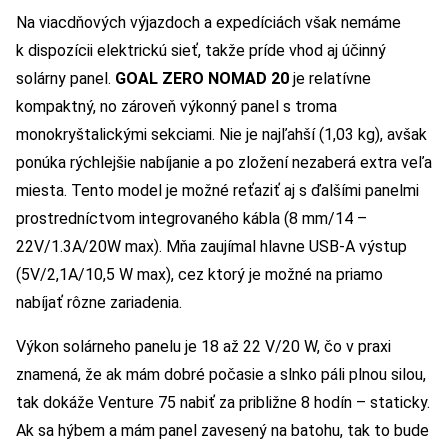
Na viacdňových výjazdoch a expedíciách však nemáme
k dispozícii elektrickú sieť, takže príde vhod aj účinný
solárny panel.
GOAL ZERO NOMAD 20
je relatívne
kompaktný, no zároveň výkonný panel s troma
monokryštalickými sekciami. Nie je najľahší (1,03 kg), avšak
ponúka rýchlejšie nabíjanie a po zložení nezaberá extra veľa
miesta. Tento model je možné reťaziť aj s ďalšími panelmi
prostredníctvom integrovaného kábla (8 mm/14 –
22V/1.3A/20W max). Mňa zaujímal hlavne USB-A výstup
(5V/2,1A/10,5 W max), cez ktorý je možné na priamo
nabíjať rôzne zariadenia.
Výkon solárneho panelu je 18 až 22 V/20 W, čo v praxi
znamená, že ak mám dobré počasie a slnko páli plnou silou,
tak dokáže Venture 75 nabiť za približne 8 hodín – staticky.
Ak sa hýbem a mám panel zavesený na batohu, tak to bude