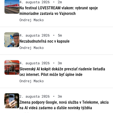
4. augusta 2026
•
2m
Na festival LOVESTREAM vlakom: vybrané spoje
mimoriadne zastavia vo Vajnoroch
Ondrej Macko
4. augusta 2026
•
5m
Nezabudnuteľná noc v kapsule
Ondrej Macko
4. augusta 2026
•
3m
Slovenský AI kokpit dokáže prevziať riadenie lietadla
cez internet. Pilot môže byť úplne inde
Ondrej Macko
2. augusta 2026
•
3m
Zmena podpory Google, nová služba v Telekome, akcia
na AI videá zadarmo a ďalšie novinky týždňa