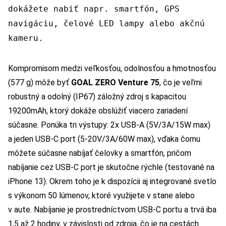
dokážete nabiť napr. smartfón, GPS
navigáciu, čelové LED lampy alebo akčnú
kameru.
Kompromisom medzi veľkosťou, odolnosťou a hmotnosťou
(577 g) môže byť
GOAL ZERO Venture 75
, čo je veľmi
robustný a odolný (IP67) záložný zdroj s kapacitou
19200mAh, ktorý dokáže obslúžiť viacero zariadení
súčasne. Ponúka tri výstupy: 2x USB-A (5V/3A/15W max)
a jeden USB-C port (5-20V/3A/60W max), vďaka čomu
môžete súčasne nabíjať čelovky a smartfón, pričom
nabíjanie cez USB-C port je skutočne rýchle (testované na
iPhone 13). Okrem toho je k dispozícii aj integrované svetlo
s výkonom 50 lúmenov, ktoré využijete v stane alebo
v aute. Nabíjanie je prostredníctvom USB-C portu a trvá iba
1,5 až 2 hodiny, v závislosti od zdroja, čo je na cestách