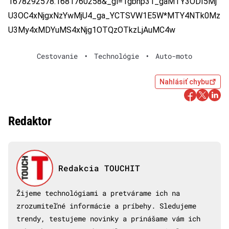
1678292578.1681760258&_gl=1gbnp31_gaMTY3ODI5Mj
U3OC4xNjgxNzYwMjU4_ga_YCTSVW1E5W*MTY4NTk0Mz
U3My4xMDYuMS4xNjg1OTQzOTkzLjAuMC4w
Cestovanie
•
Technológie
•
Auto-moto
Nahlásiť chybu
Redaktor
Redakcia TOUCHIT
Žijeme technológiami a pretvárame ich na
zrozumiteľné informácie a príbehy. Sledujeme
trendy, testujeme novinky a prinášame vám ich