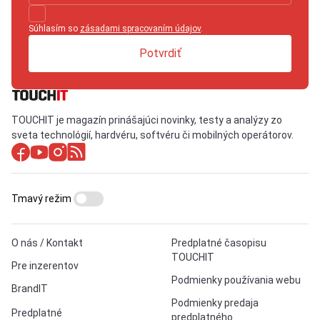
Súhlasím so
zásadami spracovaním údajov
.
Potvrdiť
TOUCHIT je magazín prinášajúci novinky, testy a analýzy zo
sveta technológií, hardvéru, softvéru či mobilných operátorov.
Tmavý režim
O nás / Kontakt
Predplatné časopisu
TOUCHIT
Pre inzerentov
Podmienky používania webu
BrandIT
Podmienky predaja
Predplatné
predplatného