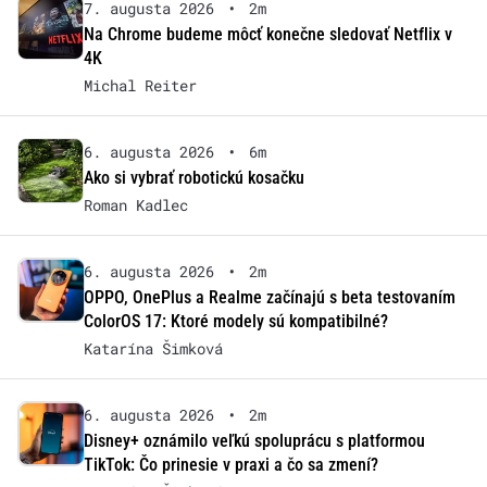
7. augusta 2026
•
2m
Na Chrome budeme môcť konečne sledovať Netflix v
4K
Michal Reiter
6. augusta 2026
•
6m
Ako si vybrať robotickú kosačku
Roman Kadlec
6. augusta 2026
•
2m
OPPO, OnePlus a Realme začínajú s beta testovaním
ColorOS 17: Ktoré modely sú kompatibilné?
Katarína Šimková
6. augusta 2026
•
2m
Disney+ oznámilo veľkú spoluprácu s platformou
TikTok: Čo prinesie v praxi a čo sa zmení?