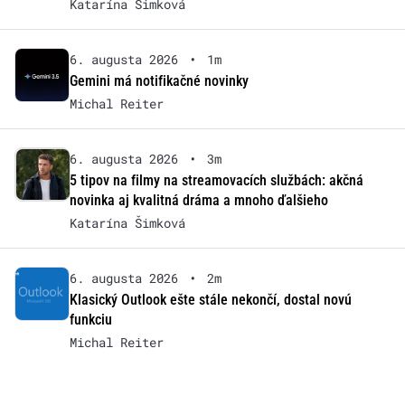
Katarína Šimková
6. augusta 2026
•
1m
Gemini má notifikačné novinky
Michal Reiter
6. augusta 2026
•
3m
5 tipov na filmy na streamovacích službách: akčná
novinka aj kvalitná dráma a mnoho ďalšieho
Katarína Šimková
6. augusta 2026
•
2m
Klasický Outlook ešte stále nekončí, dostal novú
funkciu
Michal Reiter