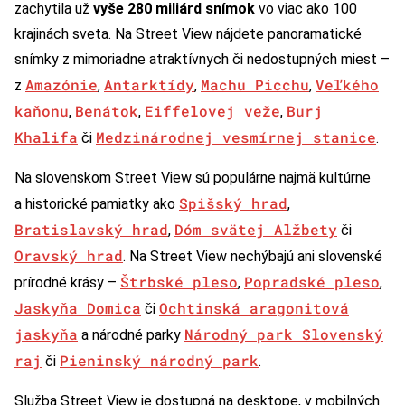
zachytila už
vyše 280 miliárd snímok
vo viac ako 100
krajinách sveta. Na Street View nájdete panoramatické
snímky z mimoriadne atraktívnych či nedostupných miest –
Amazónie
Antarktídy
Machu Picchu
Veľkého
z
,
,
,
kaňonu
Benátok
Eiffelovej veže
Burj
,
,
,
Khalifa
Medzinárodnej vesmírnej stanice
či
.
Na slovenskom Street View sú populárne najmä kultúrne
Spišský hrad
a historické pamiatky ako
,
Bratislavský hrad
Dóm svätej Alžbety
,
či
Oravský hrad
. Na Street View nechýbajú ani slovenské
Štrbské pleso
Popradské pleso
prírodné krásy –
,
,
Jaskyňa Domica
Ochtinská aragonitová
či
jaskyňa
Národný park Slovenský
a národné parky
raj
Pieninský národný park
či
.
Služba Street View je dostupná na desktope, v mobilných