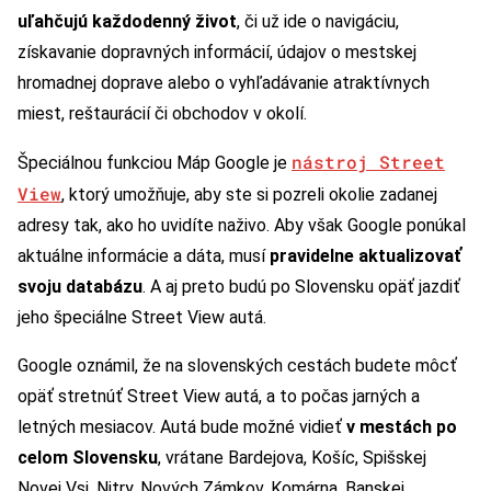
uľahčujú každodenný život
, či už ide o navigáciu,
získavanie dopravných informácií, údajov o mestskej
hromadnej doprave alebo o vyhľadávanie atraktívnych
miest, reštaurácií či obchodov v okolí.
nástroj Street
Špeciálnou funkciou Máp Google je
View
, ktorý umožňuje, aby ste si pozreli okolie zadanej
adresy tak, ako ho uvidíte naživo. Aby však Google ponúkal
aktuálne informácie a dáta, musí
pravidelne aktualizovať
svoju databázu
. A aj preto budú po Slovensku opäť jazdiť
jeho špeciálne Street View autá.
Google oznámil, že na slovenských cestách budete môcť
opäť stretnúť Street View autá, a to počas jarných a
letných mesiacov. Autá bude možné vidieť
v mestách po
celom Slovensku
, vrátane Bardejova, Košíc, Spišskej
Novej Vsi, Nitry, Nových Zámkov, Komárna, Banskej