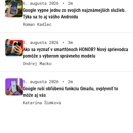
6. augusta 2026
•
2m
Google vypne jednu zo svojich najznámejších služieb.
Týka sa to aj vášho Androidu
Roman Kadlec
5. augusta 2026
•
3m
Ako sa vyznať v smartfónoch HONOR? Nový sprievodca
pomôže s výberom správneho modelu
Ondrej Macko
5. augusta 2026
•
2m
Google ruší obľúbenú funkciu Gmailu, ovplyvniť to
môže aj vás
Katarína Šimková