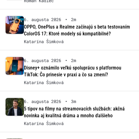
Roman Kadlec
6. augusta 2026
•
2m
OPPO, OnePlus a Realme začínajú s beta testovaním
ColorOS 17: Ktoré modely sú kompatibilné?
Katarína Šimková
6. augusta 2026
•
2m
Disney+ oznámilo veľkú spoluprácu s platformou
TikTok: Čo prinesie v praxi a čo sa zmení?
Katarína Šimková
6. augusta 2026
•
3m
5 tipov na filmy na streamovacích službách: akčná
novinka aj kvalitná dráma a mnoho ďalšieho
Katarína Šimková