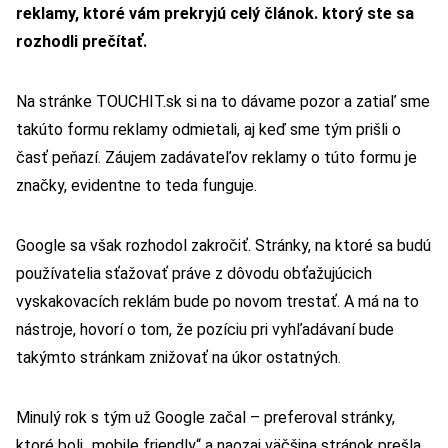
reklamy, ktoré vám prekryjú celý článok. ktorý ste sa
rozhodli prečítať.
Na stránke TOUCHIT.sk si na to dávame pozor a zatiaľ sme
takúto formu reklamy odmietali, aj keď sme tým prišli o
časť peňazí. Záujem zadávateľov reklamy o túto formu je
značky, evidentne to teda funguje.
Google sa však rozhodol zakročiť. Stránky, na ktoré sa budú
používatelia sťažovať práve z dôvodu obťažujúcich
vyskakovacích reklám bude po novom trestať. A má na to
nástroje, hovorí o tom, že pozíciu pri vyhľadávaní bude
takýmto stránkam znižovať na úkor ostatných.
Minulý rok s tým už Google začal – preferoval stránky,
ktoré boli „mobile friendly“ a naozaj väčšina stránok prešla