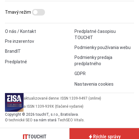
Tmavý režim
O nás / Kontakt
Predplatné časopisu
TOUCHIT
Pre inzerentov
Podmienky používania webu
BrandIT
Podmienky predaja
Predplatné
predplatného
GDPR
Nastavenia cookies
aktualizované denne: ISSN 1339-9497 (online)
a ISSN 1339-939X (tlačené vydanie)
Copyright © 2026 touchIT, s.r.o., Bratislava.
O
technické SEO
sa nám stará
TechSEO Vitals
.
TOUCHIT
Rýchle správy