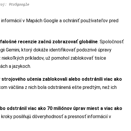
roj: 9to5google
ť informácií v Mapách Google a ochrániť používateľov pred
falošné recenzie začnú zobrazovať globálne
. Spoločnosť
ii Gemini, ktorý dokáže identifikovať podozrivé úpravy
z niekoľkých príkladov, už pomohol zablokovať tisíce
ách a jazykoch.
trojového učenia zablokovali alebo odstránili viac ako
ičom väčšina z nich bola odstránená ešte predtým, než ich
o odstránil viac ako 70 miliónov úprav miest a viac ako
o kroky posilňujú dôveryhodnosť a presnosť informácií v