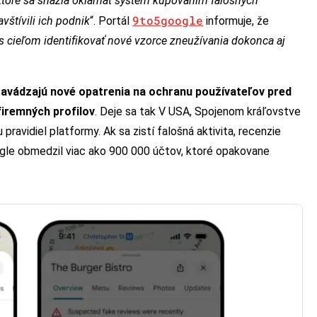
ktoré sa snažia oklamať systém kupovaním falošných
9to5google
vštívili ich podnik
“. Portál
informuje, že
s cieľom identifikovať nové vzorce zneužívania dokonca aj
zavádzajú nové opatrenia na ochranu používateľov pred
firemných profilov
. Deje sa tak V USA, Spojenom kráľovstve
 pravidiel platformy. Ak sa zistí falošná aktivita, recenzie
le obmedzil viac ako 900 000 účtov, ktoré opakovane