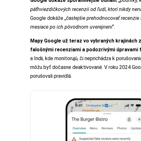
Google dokáže spoľahlivejšie odhaliť
„
podniky, 
päťhviezdičkových recenzií od ľudí, ktorí nikdy nena
Google dokáže „
častejšie prehodnocovať recenzie 
mesiace po ich pôvodnom uverejnení
“.
Mapy Google už teraz vo vybraných krajinách 
falošnými recenziami a podozrivými úpravami 
a Indii, kde monitorujú, či neprichádza k porušovaniu
môžu byť dočasne deaktivované. V roku 2024 Goog
porušovali pravidlá.