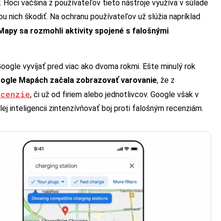
y. Hoci väčšina z používateľov tieto nástroje využíva v súlade
cou nich škodiť. Na ochranu používateľov už slúžia napríklad
 Mapy sa rozmohli aktivity spojené s falošnými
Google vyvíjať pred viac ako dvoma rokmi. Ešte minulý rok
oogle Mapách začala zobrazovať varovanie
, že z
ecenzie
, či už od firiem alebo jednotlivcov. Google však v
ej inteligencii zintenzívňovať boj proti falošným recenziám.