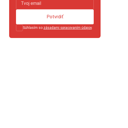
Potvrdiť
Súhlasím so
zásadami spracovaním údajov
.