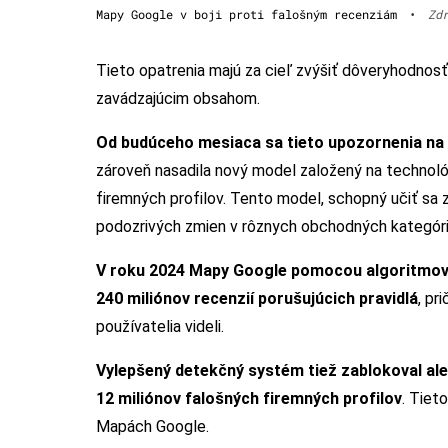
Mapy Google v boji proti falošným recenziám
•
Zd
Tieto opatrenia majú za cieľ zvýšiť dôveryhodnos
zavádzajúcim obsahom.
Od budúceho mesiaca sa tieto upozornenia na 
zároveň nasadila nový model založený na technológ
firemných profilov. Tento model, schopný učiť sa 
podozrivých zmien v rôznych obchodných kategóri
V roku 2024 Mapy Google pomocou algoritmov s
240 miliónov recenzií porušujúcich pravidlá
, pr
používatelia videli.
Vylepšený detekčný systém tiež zablokoval aleb
12 miliónov falošných firemných profilov
. Tiet
Mapách Google.