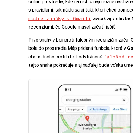
online prostredia, kde na nich číhajú rôzne nástrah
s pravidlami, tak nájdu sa aj takí, ktorí chcú pomo
modré značky v Gmaili
,
avšak aj v službe
recenziami
, čo Google musel začať riešiť.
Prvé snahy v boji proti falošným recenziám začal 
bola do prostredia Máp pridaná funkcia, ktorá
v G
falošné r
obchodného profilu boli odstránené
tejto snahe pokračuje a aj naďalej bude vďaka umel