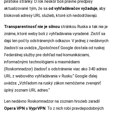
pirátske stránky. O rok neskôr boli právne predpisy
aktualizované tým, že sa
od vyhľadávačov vyžaduje
, aby
blokovali adresy URL služieb, ktoré ich nedodržiavajú.
Transparentnosť nie je silnou
stránkou Ruska a tak nie je
známe, ktoré weby boli z vyhľadávania vyradené. Zistiť sa
dajú len počty odstránených odkazov. V jednej z nedávnych
žiadostí sa uvádza „Spoločnosť Google dostala od ruskej
Federálnej služby pre dohľad nad komunikáciami,
informačnými technológiami a masmédiami
(Roskomnadzor) žiadosť o odstránenie viac ako 340 adries
URL z webového vyhľadávania v Rusku.“ Google ďalej
uvádza: „Vzhľadom na ruský zákon nemôžeme zverejniť
úplný zoznam URL adries.“
Len nedávno Roskomnadzor na zoznam hrozieb zaradil
Opera VPN
a
VyprVPN
. To z nich robí pravdepodobných