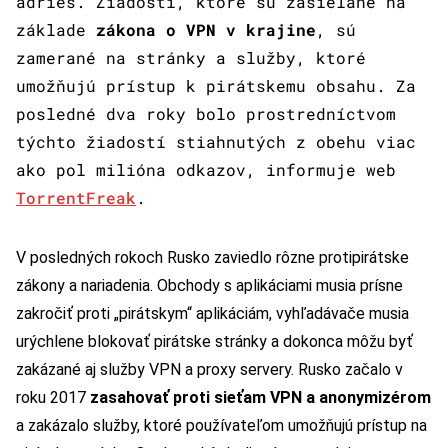
adries. Žiadosti, ktoré sú zasielané na
základe
zákona o VPN v krajine
, sú
zamerané na stránky a služby, ktoré
umožňujú prístup k pirátskemu obsahu. Za
posledné dva roky bolo prostredníctvom
týchto žiadostí stiahnutých z obehu viac
ako pol milióna odkazov, informuje web
TorrentFreak
.
V posledných rokoch Rusko zaviedlo rôzne protipirátske
zákony a nariadenia. Obchody s aplikáciami musia prísne
zakročiť proti „pirátskym“ aplikáciám, vyhľadávače musia
urýchlene blokovať pirátske stránky a dokonca môžu byť
zakázané aj služby VPN a proxy servery. Rusko začalo v
roku 2017
zasahovať proti sieťam VPN a anonymizérom
a zakázalo služby, ktoré používateľom umožňujú prístup na