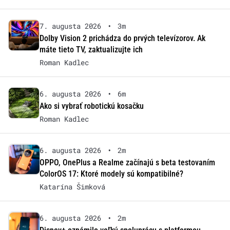
7. augusta 2026
•
3m
Dolby Vision 2 prichádza do prvých televízorov. Ak
máte tieto TV, zaktualizujte ich
Roman Kadlec
6. augusta 2026
•
6m
Ako si vybrať robotickú kosačku
Roman Kadlec
6. augusta 2026
•
2m
OPPO, OnePlus a Realme začínajú s beta testovaním
ColorOS 17: Ktoré modely sú kompatibilné?
Katarína Šimková
6. augusta 2026
•
2m