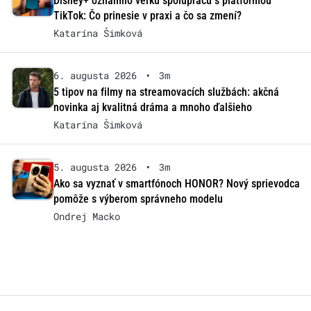
Disney+ oznámilo veľkú spoluprácu s platformou
TikTok: Čo prinesie v praxi a čo sa zmení?
Katarína Šimková
6. augusta 2026
•
3m
5 tipov na filmy na streamovacích službách: akčná
novinka aj kvalitná dráma a mnoho ďalšieho
Katarína Šimková
5. augusta 2026
•
3m
Ako sa vyznať v smartfónoch HONOR? Nový sprievodca
pomôže s výberom správneho modelu
Ondrej Macko