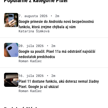
Populárne z kategórie Pixel
7. augusta 2026
•
2m
Google prinesie do Androidu novú bezpečnostnú
funkciu, ktorá zrejme chýbala aj vám
Katarína Šimková
20. júla 2026
•
2m
Google sa poučil. Pixel 11a má odstrániť najväčší
nedostatok predchodcu
Roman Kadlec
16. júla 2026
•
2m
Pixel 11 dostane funkciu, akú doteraz nemal žiadny
Pixel. Google ju už ukázal
Roman Kadlec