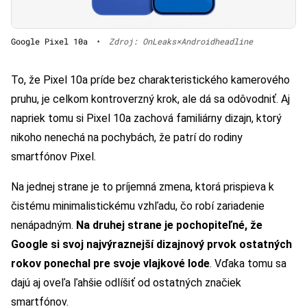
Google Pixel 10a
•
Zdroj: OnLeaks×Androidheadline
To, že Pixel 10a príde bez charakteristického kamerového
pruhu, je celkom kontroverzný krok, ale dá sa odôvodniť. Aj
napriek tomu si Pixel 10a zachová familiárny dizajn, ktorý
nikoho nenechá na pochybách, že patrí do rodiny
smartfónov Pixel.
Na jednej strane je to príjemná zmena, ktorá prispieva k
čistému minimalistickému vzhľadu, čo robí zariadenie
nenápadným.
Na druhej strane je pochopiteľné, že
Google si svoj najvýraznejší dizajnový prvok ostatných
rokov ponechal pre svoje vlajkové lode
. Vďaka tomu sa
dajú aj oveľa ľahšie odlíšiť od ostatných značiek
smartfónov.