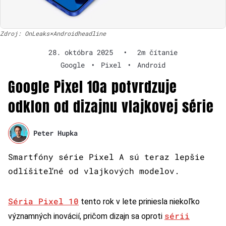
Zdroj: OnLeaks×Androidheadline
28. októbra 2025
•
2m čítanie
Google
•
Pixel
•
Android
Google Pixel 10a potvrdzuje
odklon od dizajnu vlajkovej série
Peter Hupka
Smartfóny série Pixel A sú teraz lepšie
odlíšiteľné od vlajkových modelov.
Séria Pixel 10
tento rok v lete priniesla niekoľko
sérii
významných inovácií, pričom dizajn sa oproti