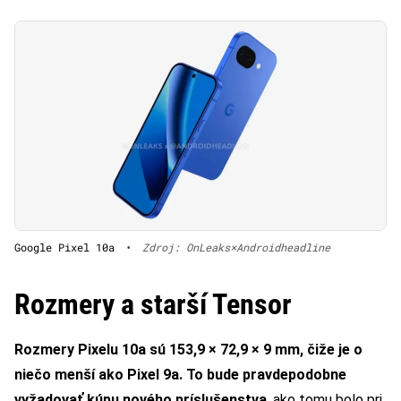
Google Pixel 10a
•
Zdroj: OnLeaks×Androidheadline
Rozmery a starší Tensor
Rozmery Pixelu 10a sú 153,9 × 72,9 × 9 mm, čiže je o
niečo menší ako Pixel 9a. To bude pravdepodobne
vyžadovať kúpu nového príslušenstva
, ako tomu bolo pri