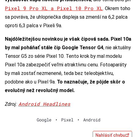
Pixel 9 Pro XL a Pixel 10 Pro XL
. Okrem toho
sa povráva, že uhlopriečka displeja sa zmenší na 6,2 palca
oproti 6,3 palca v Pixeli 9a.
Najdôležitejšou novinkou je však čipová sada. Pixel 10a
by mal poháňať stále čip Google Tensor G4
, nie aktuálny
Tensor G5 zo série Pixel 10. Tento krok by mal modelu
Pixel 10a zabezpečiť veľmi atraktívnu cenu. Fotoaparáty
by mali zostať nezmenené, teda bez teleobjektívu,
podobne ako u Pixel 9a.
To naznačuje, že pôjde skôr o
evolučný než revolučný model.
Android Headlines
Zdroj:
Google
•
Pixel
•
Android
Nahlásiť chybu