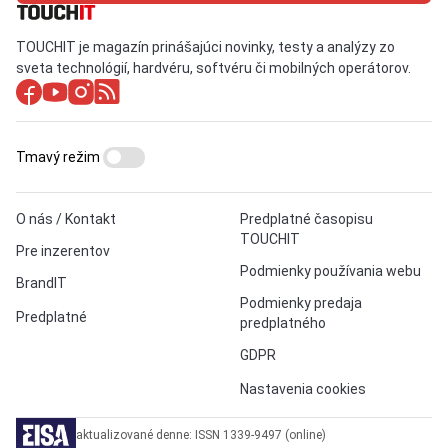
TOUCHIT je magazín prinášajúci novinky, testy a analýzy zo
sveta technológií, hardvéru, softvéru či mobilných operátorov.
Tmavý režim
O nás / Kontakt
Predplatné časopisu
TOUCHIT
Pre inzerentov
Podmienky používania webu
BrandIT
Podmienky predaja
Predplatné
predplatného
GDPR
Nastavenia cookies
aktualizované denne: ISSN 1339-9497 (online)