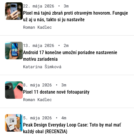
22. mája 2026
•
3m
Pixel má tajnú zbraň proti otravným hovorom. Funguje
už aj u nás, takto si ju nastavíte
Roman Kadlec
13. mája 2026
•
2m
Android 17 konečne umožní poriadne nastavenie
motívu zariadenia
Katarína Šimková
8. mája 2026
•
3m
Pixel 11 dostane nové fotoaparáty
Roman Kadlec
5. mája 2026
•
4m
Peak Design Everyday Loop Case: Toto by mal mať
každý obal (RECENZIA)