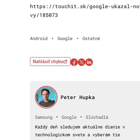
https://touchit.sk/google-ukazal-no
vy/185073
Android
•
Google
•
Ostatné
Nahlásiť chybu
Peter Hupka
•
•
Samsung
Google
Slúchadlá
Každý deň sledujem aktuálne dianie v
technologickom svete a vyberám tie