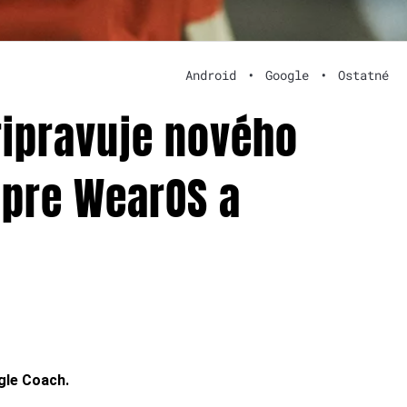
Android
•
Google
•
Ostatné
ripravuje nového
 pre WearOS a
gle Coach.