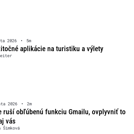
ta 2026
•
5m
itočné aplikácie na turistiku a výlety
eiter
sta 2026
•
2m
 ruší obľúbenú funkciu Gmailu, ovplyvniť to
aj vás
a Šimková