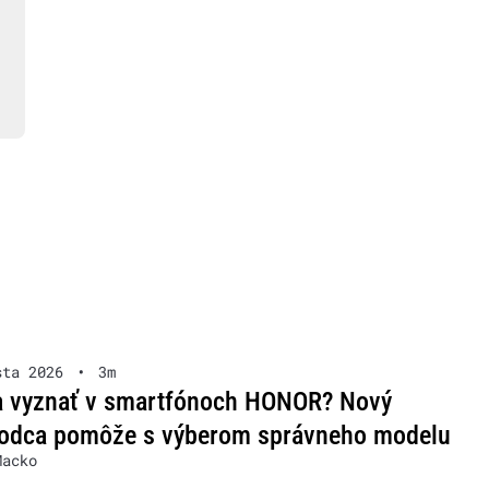
sta 2026
•
3m
a vyznať v smartfónoch HONOR? Nový
vodca pomôže s výberom správneho modelu
Macko