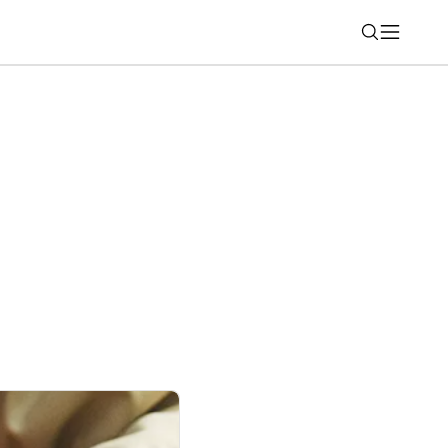
Nájsť
kú novinku pre iPhone a Windows. Takto