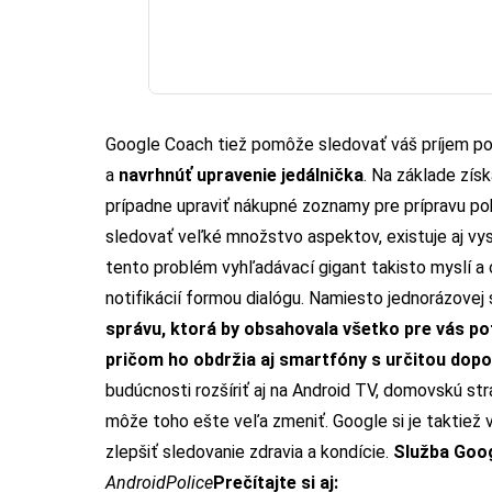
Google Coach tiež pomôže sledovať váš príjem pot
a
navrhnúť upravenie jedálnička
. Na základe zís
prípadne upraviť nákupné zoznamy pre prípravu p
sledovať veľké množstvo aspektov, existuje aj 
tento problém vyhľadávací gigant takisto myslí 
notifikácií formou dialógu. Namiesto jednorázovej 
správu, ktorá by obsahovala všetko pre vás p
pričom ho obdržia aj smartfóny s určitou dop
budúcnosti rozšíriť aj na Android TV, domovskú str
môže toho ešte veľa zmeniť. Google si je taktiež v
zlepšiť sledovanie zdravia a kondície.
Služba Goog
AndroidPolice
Prečítajte si aj: