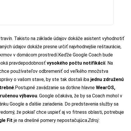
ravín. Takisto na základe údajov dokáže asistent vyhodnotiť
kaných údajov dokáže presne určiť najvhodnejšie reštaurácie,
okrmov v domácom prostredí.
Keďže Google Coach bude
vysoká pravdepodobnosť
vysokého počtu notifikácií
. Na
a chce používateľov odbremeniť od veľkého množstva
správy o vašom stave, by ste tak dostali iba
jednu združenú
otrebné
.
Postupné zavádzanie sa dotkne hlavne
WearOS,
oručenou výbavou
. Google očakáva, že by sa Coach mohol v
ánku Google a ďalšie zariadenia.
Do predstavenia služby sa
edomý, že pokiaľ chce uspieť aj vo fitness oblasti, potrebuje
le Fit
je na dnešné pomery nepostačujúca.
Zdroj: