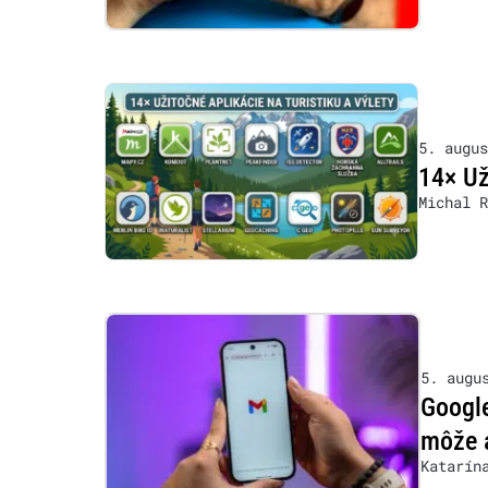
5. augus
14× Už
Michal R
5. augu
Google
môže 
Katarín