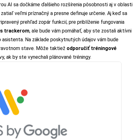
 AI sa dočkáme ďalšieho rozšírenia pôsobnosti aj v oblasti
zatiaľ veľmi príznačný a presne definuje určenie. Aj keď sa
ravený prehľad zopár funkcií, pre priblíženie fungovania
ts trackerom
, ale bude vám pomáhať, aby ste zostali aktívni
o asistenta. Na základe poskytnutých údajov vám bude
dravotnom stave.
Môže taktiež
odporučiť tréningové
ívy, ak by ste vynechali plánované tréningy.