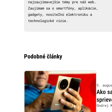
najzaujímavejšie témy pre náš web.
Zaujímam sa o smartfóny, aplikácie,
gadgety, nositeľnú elektroniku a
technologické vízie.
Podobné články
5. augu
Ako s
sprie
Ondrej 