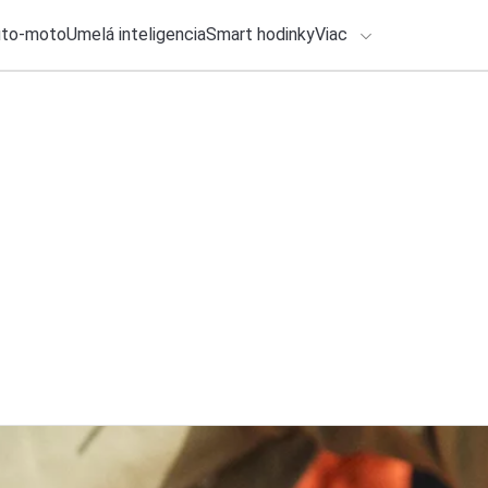
uto-moto
Umelá inteligencia
Smart hodinky
Viac
HLO BY VÁS ZAUJÍMAŤ
lačové správy
4. augusta 2026
•
2m
ADÁVANIA
Apple prinesie veľ
bude fungovať
Zadajte frázu pre vyhľadanie
Roman Kadlec