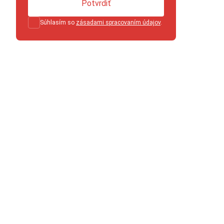
Potvrdiť
Súhlasím so
zásadami spracovaním údajov
.