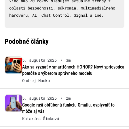
Viac ako 20 rokov sledujem aktuálne trendy z
oblasti bezpečnosti, súkromia, multimediálneho
hardvéru, AI, Chat Control, Signal a iné.
Podobné články
5. augusta 2026
•
3m
Ako sa vyznať v smartfónoch HONOR? Nový sprievodca
pomôže s výberom správneho modelu
Ondrej Macko
5. augusta 2026
•
2m
Google ruší obľúbenú funkciu Gmailu, ovplyvniť to
môže aj vás
Katarína Šimková