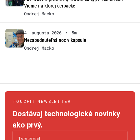
Vieme na ktorej čerpačke
Ondrej Macko
4. augusta 2026
•
5m
Nezabudnuteľná noc v kapsule
Ondrej Macko
TOUCHIT NEWSLETTER
Dostávaj technologické novinky
ako prvý.