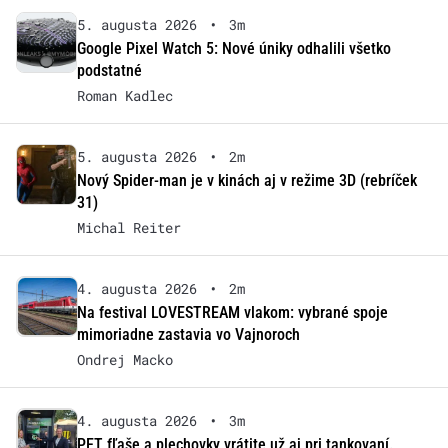
5. augusta 2026
•
3m
Google Pixel Watch 5: Nové úniky odhalili všetko
podstatné
Roman Kadlec
5. augusta 2026
•
2m
Nový Spider-man je v kinách aj v režime 3D (rebríček
31)
Michal Reiter
4. augusta 2026
•
2m
Na festival LOVESTREAM vlakom: vybrané spoje
mimoriadne zastavia vo Vajnoroch
Ondrej Macko
4. augusta 2026
•
3m
PET fľaše a plechovky vrátite už aj pri tankovaní.