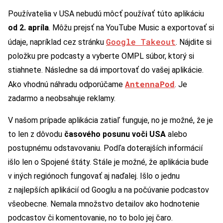
Používatelia v USA nebudú môcť používať túto aplikáciu
od 2. apríla
. Môžu prejsť na YouTube Music a exportovať si
Google Takeout
údaje, napríklad cez stránku
. Nájdite si
položku pre podcasty a vyberte OMPL súbor, ktorý si
stiahnete. Následne sa dá importovať do vašej aplikácie.
AntennaPod
Ako vhodnú náhradu odporúčame
. Je
zadarmo a neobsahuje reklamy.
V našom prípade aplikácia zatiaľ funguje, no je možné, že je
to len z dôvodu
časového posunu voči USA
alebo
postupnému odstavovaniu. Podľa doterajších informácií
išlo len o Spojené štáty. Stále je možné, že aplikácia bude
v iných regiónoch fungovať aj naďalej. Išlo o jednu
z najlepších aplikácií od Googlu a na počúvanie podcastov
všeobecne. Nemala množstvo detailov ako hodnotenie
podcastov či komentovanie, no to bolo jej čaro.