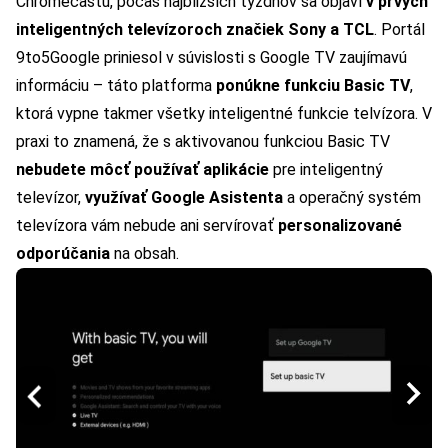
Chromecastu, počas najbližších týždňov sa objaví
v prvých
inteligentných televízoroch značiek Sony a TCL
. Portál
9to5Google
priniesol v súvislosti s Google TV zaujímavú
informáciu – táto platforma
ponúkne funkciu Basic TV
,
ktorá vypne takmer všetky inteligentné funkcie telvízora. V
praxi to znamená, že s aktivovanou funkciou Basic TV
nebudete môcť používať aplikácie
pre inteligentný
televízor,
využívať Google Asistenta
a operačný systém
televízora vám nebude ani servírovať
personalizované
odporúčania
na obsah.