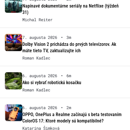
Napínavé dokumentárne seriály na Netflixe (týždeň
31)
Michal Reiter
7. augusta 2026
•
3m
Dolby Vision 2 prichádza do prvých televízorov. Ak
máte tieto TV, zaktualizujte ich
Roman Kadlec
6. augusta 2026
•
6m
Ako si vybrať robotickú kosačku
Roman Kadlec
6. augusta 2026
•
2m
OPPO, OnePlus a Realme začínajú s beta testovaním
ColorOS 17: Ktoré modely sú kompatibilné?
Katarína Šimková