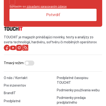
Súhlasím so
zásadami spracovaním údajov
.
Potvrdiť
TOUCHIT je magazín prinášajúci novinky, testy a analýzy zo
sveta technológií, hardvéru, softvéru či mobilných operátorov.
Tmavý režim
O nás / Kontakt
Predplatné časopisu
TOUCHIT
Pre inzerentov
Podmienky používania webu
BrandIT
Podmienky predaja
Predplatné
predplatného