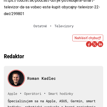
https://touchit.sk/podcast-dotyk-potrebujete-smart-
televizor-da-sa-vobec-este-kupit-obycajny-televizor-22-
diel/299801
Ostatné
•
Televízory
Nahlásiť chybu
Redaktor
Roman Kadlec
•
•
Apple
Operátori
Smart hodinky
Špecializujem sa na Apple, ASUS, Garmin, smart
hodinky, robotické vysávače a herné zariadenia.