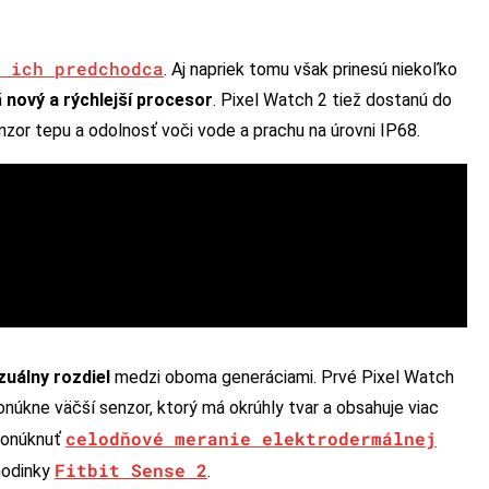
 ich predchodca
. Aj napriek tomu však prinesú niekoľko
ä
nový a rýchlejší procesor
. Pixel Watch 2 tiež dostanú do
nzor tepu a odolnosť voči vode a prachu na úrovni IP68.
zuálny rozdiel
medzi oboma generáciami. Prvé Pixel Watch
ponúkne väčší senzor, ktorý má okrúhly tvar a obsahuje viac
celodňové meranie elektrodermálnej
 ponúknuť
Fitbit Sense 2
 hodinky
.