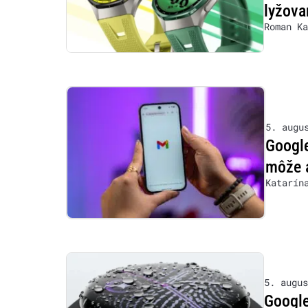
lyžova
Roman Ka
5. augu
Google
môže 
Katarín
5. augus
Google