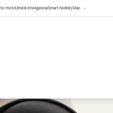
uto-moto
Umelá inteligencia
Smart hodinky
Viac
HLO BY VÁS ZAUJÍMAŤ
lačové správy
6. augusta 2026
•
1m
ADÁVANIA
Gemini má notifika
Michal Reiter
Zadajte frázu pre vyhľadanie