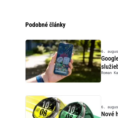
Podobné články
6. augus
Google
služie
Roman Ka
6. augus
Nové h