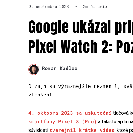
9. septembra 2023
•
2m čítanie
Google ukázal pr
Pixel Watch 2: Poz
Roman Kadlec
Dizajn sa výraznejšie nezmenil, avš
zlepšení.
4. októbra 2023 sa uskutoční
tlačová k
smartfóny Pixel 8 (Pro)
a takisto aj druh
zverejnil krátke video
súvislosti
, ktoré p