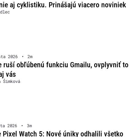
nie aj cyklistiku. Prinášajú viacero noviniek
dlec
sta 2026
•
2m
 ruší obľúbenú funkciu Gmailu, ovplyvniť to
aj vás
a Šimková
ta 2026
•
3m
 Pixel Watch 5: Nové úniky odhalili všetko