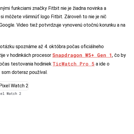
ými funkciami značky Fitbit nie je žiadna novinka a
 si môžete všimnúť logo Fitbit. Zároveň to nie je nič
 Google. Video tiež potvrdzuje vynovenú otočnú korunku a na
 otázku spoznáme až 4. októbra počas oficiálneho
Snapdragon W5+ Gen 1
žije v hodinkách procesor
, čo by
TicWatch Pro 5
očas testovania hodiniek
a ide o
 som doteraz používal.
xel Watch 2