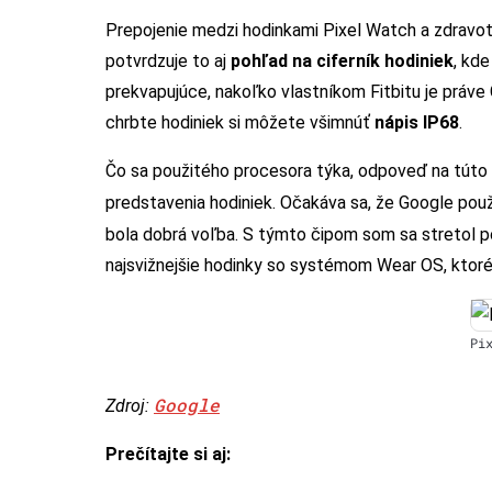
Prepojenie medzi hodinkami Pixel Watch a zdravotn
potvrdzuje to aj
pohľad na ciferník hodiniek
, kde
prekvapujúce, nakoľko vlastníkom Fitbitu je práve
chrbte hodiniek si môžete všimnúť
nápis IP68
.
Čo sa použitého procesora týka, odpoveď na túto
predstavenia hodiniek. Očakáva sa, že Google pou
bola dobrá voľba. S týmto čipom som sa stretol p
najsvižnejšie hodinky so systémom Wear OS, ktoré
Pi
Google
Zdroj:
Prečítajte si aj: