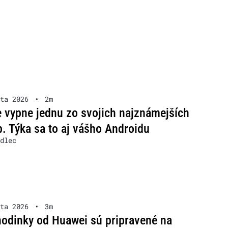
ta 2026
•
2m
 vypne jednu zo svojich najznámejších
b. Týka sa to aj vášho Androidu
dlec
ta 2026
•
3m
odinky od Huawei sú pripravené na