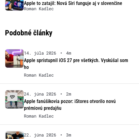
Apple to zatajil: Nová Siri funguje aj v slovenčine
Roman Kadlec
Podobné články
14. júla 2026
•
4m
Apple sprístupnil iOS 27 pre všetkých. Vyskúšal som
ho
Roman Kadlec
24. júna 2026
•
2m
Apple fanúšikovia pozor: iStores otvorilo novú
prémiovú predajňu
Roman Kadlec
22. júna 2026
•
3m