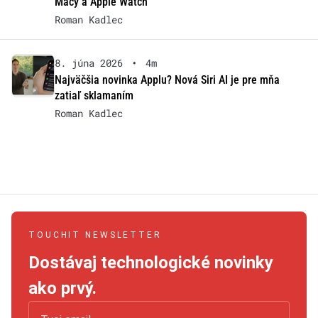
Macy a Apple Watch
Roman Kadlec
8. júna 2026
•
4m
Najväčšia novinka Applu? Nová Siri AI je pre mňa
zatiaľ sklamaním
Roman Kadlec
TOUCHIT NEWSLETTER
Dostávaj technologické novinky
ako prvý.