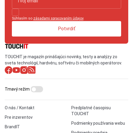
Súhlasím so
zásadami spracovaním údajov
.
Potvrdiť
TOUCHIT je magazín prinášajúci novinky, testy a analýzy zo
sveta technológií, hardvéru, softvéru či mobilných operátorov.
Tmavý režim
O nás / Kontakt
Predplatné časopisu
TOUCHIT
Pre inzerentov
Podmienky používania webu
BrandIT
Podmienky predaja