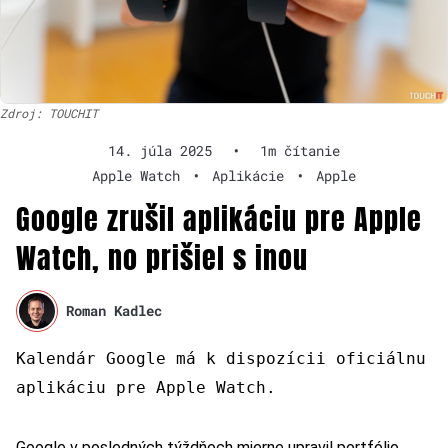
Zdroj: TOUCHIT
14. júla 2025
•
1m čítanie
Apple Watch
•
Aplikácie
•
Apple
Google zrušil aplikáciu pre Apple
Watch, no prišiel s inou
Roman Kadlec
Kalendár Google má k dispozícii oficiálnu
aplikáciu pre Apple Watch.
Google v posledných týždňoch mierne upravil portfólio