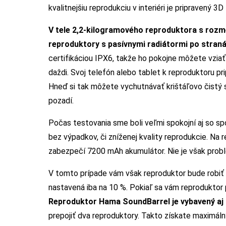
kvalitnejšiu reprodukciu v interiéri je pripravený 3
V tele 2,2-kilogramového reproduktora s rozme
reproduktory s pasívnymi radiátormi po straná
certifikáciou IPX6, takže ho pokojne môžete vziať
daždi. Svoj telefón alebo tablet k reproduktoru p
Hneď si tak môžete vychutnávať krištáľovo čistý 
pozadí.
Počas testovania sme boli veľmi spokojní aj so sp
bez výpadkov, či zníženej kvality reprodukcie. Na
zabezpečí 7200 mAh akumulátor. Nie je však probl
V tomto prípade vám však reproduktor bude robiť 
nastavená iba na 10 %. Pokiaľ sa vám reproduktor po
Reproduktor Hama SoundBarrel je vybavený aj 
prepojiť dva reproduktory. Takto získate maximáln