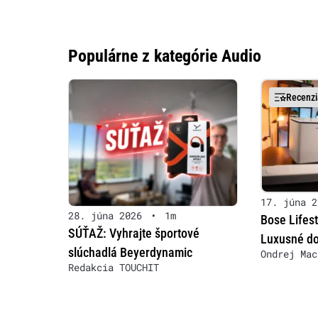
Populárne z kategórie Audio
Recenzi
17. júna 2
28. júna 2026
•
1m
Bose Lifest
SÚŤAŽ: Vyhrajte športové
Luxusné d
slúchadlá Beyerdynamic
Ondrej Mac
Redakcia TOUCHIT