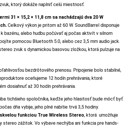
D zvuk, ktorý dokáže naplniť celú miestnosť.
rmi 31 × 15,2 × 11,8 cm sa nachádzajú dva 20 W
ch.
Celkový výkon je pritom až 60 W. SoundBarrel disponuje
 k bazénu, alebo hudbu počúvať aj počas aktivít v silnom
ripojíte pomocou Bluetooth 5.0, alebo cez 3,5 mm audio jack.
stereo zvuk s dynamickou basovou zložkou, ktorá pulzuje na
oľahlivosťou bezdrôtového prenosu. Pripojenie bolo stabilné,
 reproduktore oceňujeme 12 hodín prehrávania, ktoré
ém dosiahnuť až 30 hodín prehrávania.
iba tichšieho spoločníka, keďže jeho hlasitosť bude môcť byť
čas dňa vybije, jeho plné nabitie trvá 3,5 hodiny.
skvelou funkciou True Wireless Stereo
, ktorá umožňuje
y stereo zážitok. Vo výbave nechýba ani funkcia pre hands-