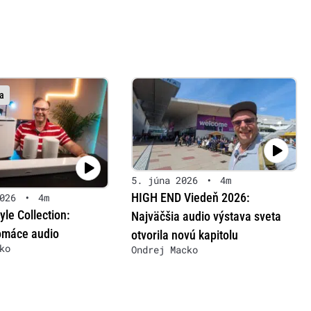
a
5. júna 2026
•
4m
HIGH END Viedeň 2026:
026
•
4m
yle Collection:
Najväčšia audio výstava sveta
omáce audio
otvorila novú kapitolu
ko
Ondrej Macko