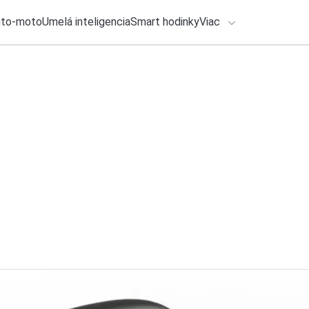
uto-moto
Umelá inteligencia
Smart hodinky
Viac
HLO BY VÁS ZAUJÍMAŤ
lačové správy
6. augusta 2026
•
3m
ADÁVANIA
Xiaomi pokračuje v
získate hodnotný d
Zadajte frázu pre vyhľadanie
Katarína Šimková