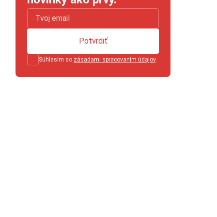
Potvrdiť
Súhlasím so
zásadami spracovaním údajov
.