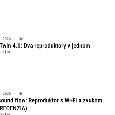
a 2026
•
3m
win 4.0: Dva reproduktory v jednom
Reiter
a 2026
•
4m
ound flow: Reproduktor s Wi-Fi a zvukom
(RECENZIA)
Reiter