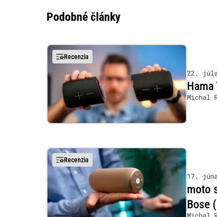
Podobné články
Recenzia
22. júl
Hama T
Michal 
Recenzia
17. jún
moto s
Bose 
Michal 