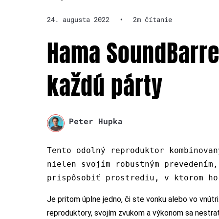
24. augusta 2022
•
2m čítanie
Hama SoundBarrel
každú párty
Peter Hupka
Tento odolný reproduktor kombinovan
nielen svojím robustným prevedením,
prispôsobiť prostrediu, v ktorom ho
Je pritom úplne jedno, či ste vonku alebo vo vnút
reproduktory, svojím zvukom a výkonom sa nestratí 