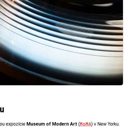
eu
MoMA
ťou expozície
Museum of Modern Art
(
) v New Yorku.