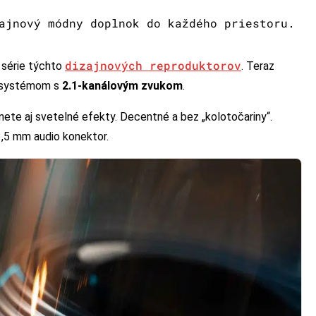
ajnový módny doplnok do každého priestoru.
dizajnových reproduktorov
 série týchto
. Teraz
m systémom s
2.1-kanálovým zvukom
.
ete aj svetelné efekty. Decentné a bez „kolotočariny“.
,5 mm audio konektor.