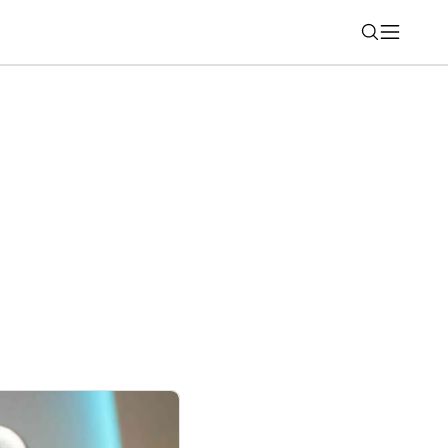
Nájsť
 Môžete získať predplatné ChatGPT