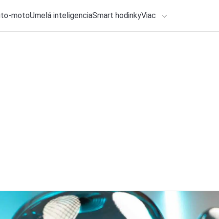
uto-moto
Umelá inteligencia
Smart hodinky
Viac
HLO BY VÁS ZAUJÍMAŤ
lačové správy
31. júla 2026
•
2m
Používate Revolut?
ADÁVANIA
zadarmo
Zadajte frázu pre vyhľadanie
Roman Kadlec