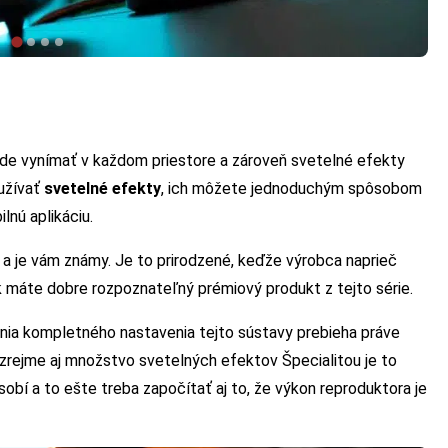
bude vynímať v každom priestore a zároveň svetelné efekty
užívať
svetelné efekty
, ich môžete jednoduchým spôsobom
lnú aplikáciu.
i a je vám známy. Je to prirodzené, keďže výrobca naprieč
k máte dobre rozpoznateľný prémiový produkt z tejto série.
nia kompletného nastavenia tejto sústavy prebieha práve
ozrejme aj množstvo svetelných efektov Špecialitou je to
bí a to ešte treba započítať aj to, že výkon reproduktora je