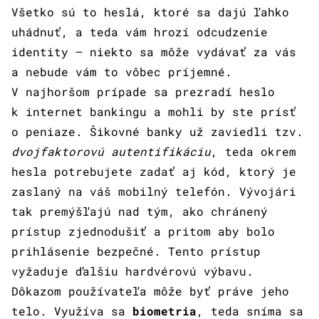
Všetko sú to heslá, ktoré sa dajú ľahko
uhádnuť, a teda vám hrozí odcudzenie
identity – niekto sa môže vydávať za vás
a nebude vám to vôbec príjemné.
V najhoršom prípade sa prezradí heslo
k internet bankingu a mohli by ste prísť
o peniaze. Šikovné banky už zaviedli tzv.
dvojfaktorovú autentifikáciu
, teda okrem
hesla potrebujete zadať aj kód, ktorý je
zaslaný na váš mobilný telefón. Vývojári
tak premýšľajú nad tým, ako chránený
prístup zjednodušiť a pritom aby bolo
prihlásenie bezpečné. Tento prístup
vyžaduje ďalšiu hardvérovú výbavu.
Dôkazom používateľa môže byť práve jeho
telo. Využíva sa
biometria
, teda sníma sa