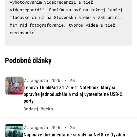
vyhotovovaním videorecenzií a tiež
videoreportáží. Snažím sa byť na každej lepšej
tlačovke či už na Slovensku alebo v zahraničí.
Mám rád fotografovanie, tvorbu videa a tiež
cestovanie.
Podobné články
7. augusta 2026
•
4m
Lenovo ThinkPad X1 2-in-1: Notebook, ktorý si
opravíte jednoduchšie a má aj vymeniteľné USB-C
porty
Ondrej Macko
7. augusta 2026
•
2m
Napínavé dokumentárne seriály na Netflixe (týždeň