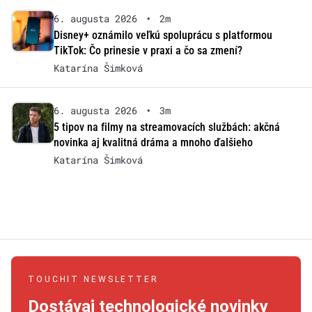
6. augusta 2026
•
2m
Disney+ oznámilo veľkú spoluprácu s platformou
TikTok: Čo prinesie v praxi a čo sa zmení?
Katarína Šimková
6. augusta 2026
•
3m
5 tipov na filmy na streamovacích službách: akčná
novinka aj kvalitná dráma a mnoho ďalšieho
Katarína Šimková
TOUCHIT NEWSLETTER
Dostávaj technologické novinky