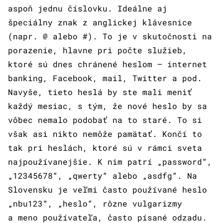
aspoň jednu číslovku. Ideálne aj
špeciálny znak z anglickej klávesnice
(napr. @ alebo #). To je v skutočnosti na
porazenie, hlavne pri počte služieb,
ktoré sú dnes chránené heslom – internet
banking, Facebook, mail, Twitter a pod.
Navyše, tieto heslá by ste mali meniť
každý mesiac, s tým, že nové heslo by sa
vôbec nemalo podobať na to staré. To si
však asi nikto nemôže pamätať. Končí to
tak pri heslách, ktoré sú v rámci sveta
najpoužívanejšie. K nim patrí „password“,
„12345678“, „qwerty“ alebo „asdfg“. Na
Slovensku je veľmi často používané heslo
„nbu123“, „heslo“, rôzne vulgarizmy
a meno používateľa, často písané odzadu.