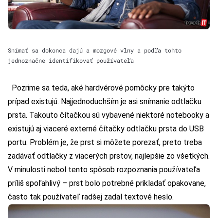
Snímať sa dokonca dajú a mozgové vlny a podľa tohto
jednoznačne identifikovať používateľa
Pozrime sa teda, aké hardvérové pomôcky pre takýto
prípad existujú. Najjednoduchším je asi snímanie odtlačku
prsta. Takouto čítačkou sú vybavené niektoré notebooky a
existujú aj viaceré externé čítačky odtlačku prsta do USB
portu. Problém je, že prst si môžete porezať, preto treba
zadávať odtlačky z viacerých prstov, najlepšie zo všetkých.
V minulosti nebol tento spôsob rozpoznania používateľa
príliš spoľahlivý – prst bolo potrebné prikladať opakovane,
často tak používateľ radšej zadal textové heslo.