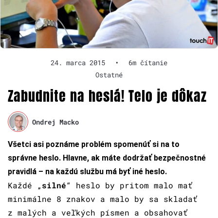
24. marca 2015
•
6m čítanie
Ostatné
Zabudnite na heslá! Telo je dôkaz
Ondrej Macko
Všetci asi poznáme problém spomenúť si na to
správne heslo. Hlavne, ak máte dodržať bezpečnostné
pravidlá – na každú službu má byť iné heslo.
Každé „
silné
“ heslo by pritom malo mať
minimálne 8 znakov a malo by sa skladať
z malých a veľkých písmen a obsahovať