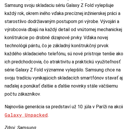
Samsung svoju skladaciu sériu Galaxy Z Fold vylepšuje
každý rok, okrem iného vďaka precíznej inžinierskej práci a
starostlivo dodržiavaným postupom pri výrobe. Vývojári a
výrobcovia dbajú na každý detail od vnútornej mechanickej
konštrukcie po drobné dizajnové prvky. Vďaka novej
technológii pántu, čo je základný konštrukčný prvok
každého skladacieho telefónu, sú nové prístroje tenšie ako
ich predchodcovia, čo atraktivitu a praktickú využiteľnosť
série Galaxy Z Fold významne vylepšilo. Samsung chce na
svoju tradíciu vynikajúcich skladacích smartfónov stavať aj
naďalej a ponúkať ďalšie a ďalšie novinky stále väčšiemu
počtu zákazníkov.
Najnovšia generácia sa predstaví už 10. júla v Paríži na akcii
Galaxy Unpacked
.
Zdroj: Samsung