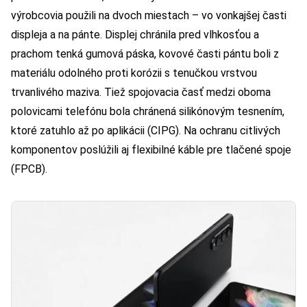
výrobcovia použili na dvoch miestach – vo vonkajšej časti
displeja a na pánte. Displej chránila pred vlhkosťou a
prachom tenká gumová páska, kovové časti pántu boli z
materiálu odolného proti korózii s tenučkou vrstvou
trvanlivého maziva. Tiež spojovacia časť medzi oboma
polovicami telefónu bola chránená silikónovým tesnením,
ktoré zatuhlo až po aplikácii (CIPG). Na ochranu citlivých
komponentov poslúžili aj flexibilné káble pre tlačené spoje
(FPCB).