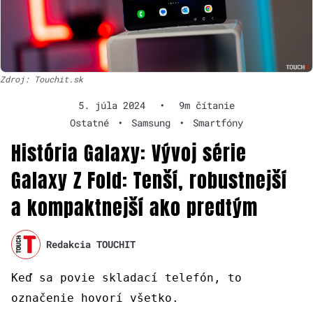
Zdroj: Touchit.sk
5. júla 2024
•
9m čítanie
Ostatné
•
Samsung
•
Smartfóny
História Galaxy: Vývoj série
Galaxy Z Fold: Tenší, robustnejší
a kompaktnejší ako predtým
Redakcia TOUCHIT
Keď sa povie skladací telefón, to
označenie hovorí všetko.