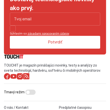
ako prvý.
Súhlasím so
zásadami spracovaním údajov
.
Potvrdiť
TOUCHIT je magazín prinášajúci novinky, testy a analýzy zo
sveta technológií, hardvéru, softvéru či mobilných operátorov.
Tmavý režim
O nás / Kontakt
Predplatné časopisu