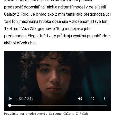
predstaviť doposiaľ najľahší a najtenší model v celej sérii
Galaxy Z Fold. Je o viac ako 2 mm tenší ako predchádzajúci
telefón, maximálna hrúbka dosahuje v zloženom stave len
13,4 mm. Váži 253 gramov, o 10 g menej ako jeho
predchodca. Elegantné tvary prístroja vyniknú pri pohľade z
akéhokoľvek uhla.
Pozvánka na predstavenie Samsung Galaxy Z Fold6