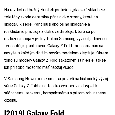
Na rozdiel od bežných inteligentných „placiek“ skladacie
telefóny tvoria centrálny pánt a dve strany, ktoré sa
skladajú k sebe. Pánt slúži ako os na skladanie a
rozkladanie prístroja a delí dva displeje, ktoré sa po
rozložení spoja v jediný. Rokmi Samsung vyvinul jedinečnú
technológiu pántu série Galaxy Z Fold, mechanizmus sa
navyše s každým ďalším novým modelom zlepšuje. Okrem
toho sú modely Galaxy Z Fold zakaždým štíhlejšie, takže
ich pri sebe môžeme mať naozaj všade.
V Samsung Newsroome sme sa pozreli na historický vývoj
série Galaxy Z Fold a na to, ako výrobcovia dospeli k
súčasnému tenkému, kompaktnému a pritom robustnému
dizajnu.
[2019] Galaxy Fold