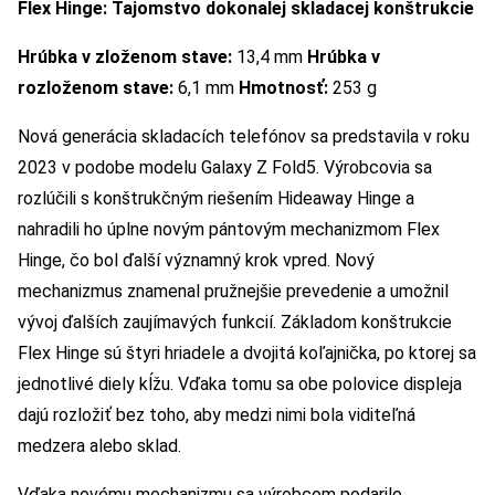
Flex Hinge: Tajomstvo dokonalej skladacej konštrukcie
Hrúbka v zloženom stave:
13,4 mm
Hrúbka v
rozloženom stave:
6,1 mm
Hmotnosť:
253 g
Nová generácia skladacích telefónov sa predstavila v roku
2023 v podobe modelu Galaxy Z Fold5. Výrobcovia sa
rozlúčili s konštrukčným riešením Hideaway Hinge a
nahradili ho úplne novým pántovým mechanizmom Flex
Hinge, čo bol ďalší významný krok vpred. Nový
mechanizmus znamenal pružnejšie prevedenie a umožnil
vývoj ďalších zaujímavých funkcií. Základom konštrukcie
Flex Hinge sú štyri hriadele a dvojitá koľajnička, po ktorej sa
jednotlivé diely kĺžu. Vďaka tomu sa obe polovice displeja
dajú rozložiť bez toho, aby medzi nimi bola viditeľná
medzera alebo sklad.
Vďaka novému mechanizmu sa výrobcom podarilo