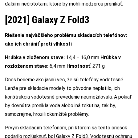
ďalšími nečistotami, ktoré by mohli medzerou prenikať.
[2021] Galaxy Z Fold3
Riešenie najväčšieho problému skladacích telefónov:
ako ich chrániť proti vlhkosti
Hrúbka v zloženom stave:
14,4 – 16,0 mm
Hrúbka v
rozloženom stave:
6,4 mm
Hmotnosť
: 271 g
Dnes berieme ako jasnú vec, že ​​sú telefóny vodotesné.
Lenže pre skladacie modely to pôvodne neplatilo, ich
konštrukcia vodotesné prevedenie neumožňovala. A pokiaľ
by dovnútra prenikla voda alebo iná tekutina, tak by,
samozrejme, hrozili okamžité problémy.
Prvým skladacím telefónom, pri ktorom sa tento oriešok
podarilo rozlúsknuť, bol Galaxy Z Fold3. Vodotesnú ochranu