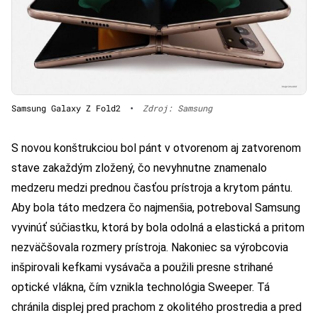
Samsung Galaxy Z Fold2
•
Zdroj: Samsung
S novou konštrukciou bol pánt v otvorenom aj zatvorenom
stave zakaždým zložený, čo nevyhnutne znamenalo
medzeru medzi prednou časťou prístroja a krytom pántu.
Aby bola táto medzera čo najmenšia, potreboval Samsung
vyvinúť súčiastku, ktorá by bola odolná a elastická a pritom
nezväčšovala rozmery prístroja. Nakoniec sa výrobcovia
inšpirovali kefkami vysávača a použili presne strihané
optické vlákna, čím vznikla technológia Sweeper. Tá
chránila displej pred prachom z okolitého prostredia a pred