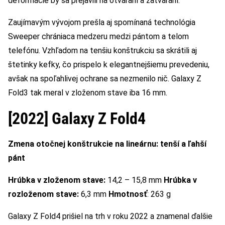
deformácie by sa prejavili na otváraní a zatváraní.
Zaujímavým vývojom prešla aj spomínaná technológia
Sweeper chrániaca medzeru medzi pántom a telom
telefónu. Vzhľadom na tenšiu konštrukciu sa skrátili aj
štetinky kefky, čo prispelo k elegantnejšiemu prevedeniu,
avšak na spoľahlivej ochrane sa nezmenilo nič. Galaxy Z
Fold3 tak meral v zloženom stave iba 16 mm.
[2022] Galaxy Z Fold4
Zmena otočnej konštrukcie na lineárnu: tenší a ľahší
pánt
Hrúbka v zloženom stave:
14,2 – 15,8 mm
Hrúbka v
rozloženom stave:
6,3 mm
Hmotnosť
: 263 g
Galaxy Z Fold4 prišiel na trh v roku 2022 a znamenal ďalšie