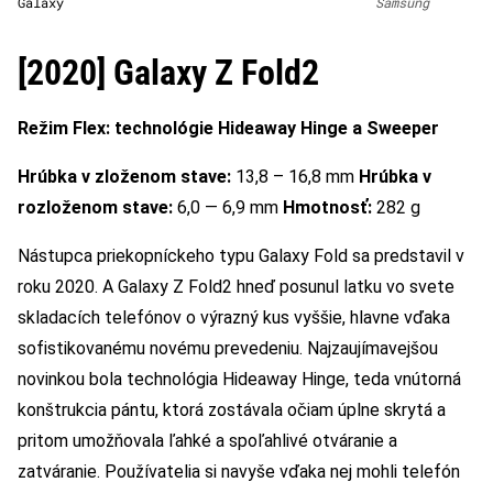
Galaxy
Samsung
[2020] Galaxy Z Fold2
Režim Flex: technológie Hideaway Hinge a Sweeper
Hrúbka v zloženom stave:
13,8 – 16,8 mm
Hrúbka v
rozloženom stave:
6,0 — 6,9 mm
Hmotnosť:
282 g
Nástupca priekopníckeho typu Galaxy Fold sa predstavil v
roku 2020. A Galaxy Z Fold2 hneď posunul latku vo svete
skladacích telefónov o výrazný kus vyššie, hlavne vďaka
sofistikovanému novému prevedeniu. Najzaujímavejšou
novinkou bola technológia Hideaway Hinge, teda vnútorná
konštrukcia pántu, ktorá zostávala očiam úplne skrytá a
pritom umožňovala ľahké a spoľahlivé otváranie a
zatváranie. Používatelia si navyše vďaka nej mohli telefón