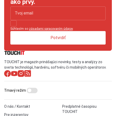
ako prvý.
Súhlasím so
zásadami spracovaním údajov
.
Potvrdiť
TOUCHIT je magazín prinášajúci novinky, testy a analýzy zo
sveta technológií, hardvéru, softvéru či mobilných operátorov.
Tmavý režim
O nás / Kontakt
Predplatné časopisu
TOUCHIT
Pre inzerentov