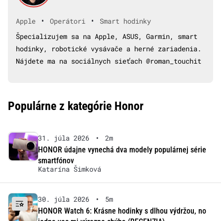
•
•
Apple
Operátori
Smart hodinky
Špecializujem sa na Apple, ASUS, Garmin, smart
hodinky, robotické vysávače a herné zariadenia.
Nájdete ma na sociálnych sieťach @roman_touchit
Populárne z kategórie Honor
31. júla 2026
•
2m
HONOR údajne vynechá dva modely populárnej série
smartfónov
Katarína Šimková
30. júla 2026
•
5m
HONOR Watch 6: Krásne hodinky s dlhou výdržou, no