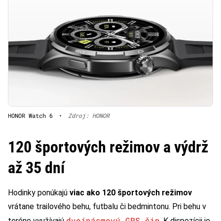
HONOR Watch 6
•
Zdroj: HONOR
120 športových režimov a výdrž
až 35 dní
Hodinky ponúkajú
viac ako 120 športových režimov
vrátane trailového behu, futbalu či bedmintonu. Pri behu v
dvojpásmový GPS čip
teréne využívajú
. K dispozícii je