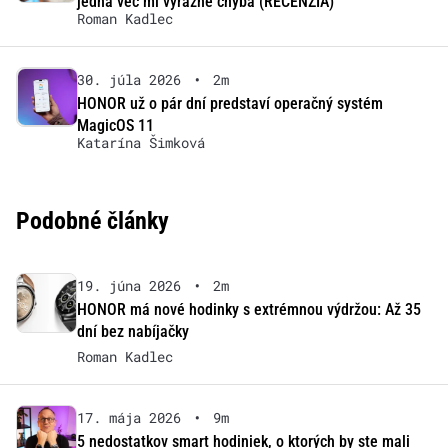
jedna vec mi výrazne chýba (RECENZIA)
Roman Kadlec
30. júla 2026
•
2m
HONOR už o pár dní predstaví operačný systém
MagicOS 11
Katarína Šimková
Podobné články
19. júna 2026
•
2m
HONOR má nové hodinky s extrémnou výdržou: Až 35
dní bez nabíjačky
Roman Kadlec
17. mája 2026
•
9m
5 nedostatkov smart hodiniek, o ktorých by ste mali