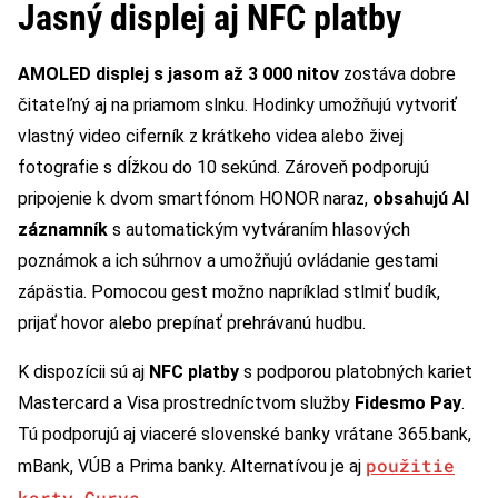
Jasný displej aj NFC platby
AMOLED displej s jasom až 3 000 nitov
zostáva dobre
čitateľný aj na priamom slnku. Hodinky umožňujú vytvoriť
vlastný video ciferník z krátkeho videa alebo živej
fotografie s dĺžkou do 10 sekúnd. Zároveň podporujú
pripojenie k dvom smartfónom HONOR naraz,
obsahujú AI
záznamník
s automatickým vytváraním hlasových
poznámok a ich súhrnov a umožňujú ovládanie gestami
zápästia. Pomocou gest možno napríklad stlmiť budík,
prijať hovor alebo prepínať prehrávanú hudbu.
K dispozícii sú aj
NFC platby
s podporou platobných kariet
Mastercard a Visa prostredníctvom služby
Fidesmo Pay
.
Tú podporujú aj viaceré slovenské banky vrátane 365.bank,
použitie
mBank, VÚB a Prima banky. Alternatívou je aj
karty Curve