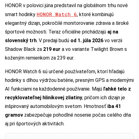
HONOR v polovici júna predstavil na globálnom trhu nové
HONOR Watch 6
smart hodinky
, ktoré kombinujú
elegantný dizajn, pokročilé monitorovanie zdravia a široké
športové možnosti. Teraz oficiálne prichádzajú
aj na
slovenský trh
. V predaji budú
od 1. júla 2026
vo verzii
Shadow Black za
219 eur
a vo variante Twilight Brown s
koženým remienkom za 239 eur.
HONOR Watch 6 sú určené používateľom, ktorí hľadajú
hodinky s dlhou výdržou batérie, presným GPS a modernými
AI funkciami na každodenné používanie. Majú
ľahké telo z
recyklovateľnej hliníkovej zliatiny
, pričom ich dizajn je
inšpirovaný automobilovým svetom. Hmotnosť
iba 41
gramov
zabezpečuje pohodlné nosenie počas celého dňa
aj pri športových aktivitách.