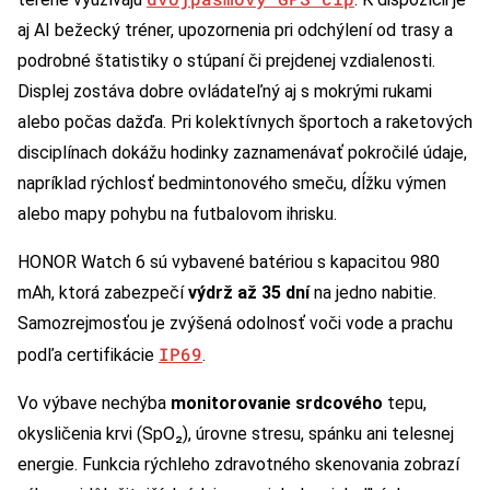
aj AI bežecký tréner, upozornenia pri odchýlení od trasy a
podrobné štatistiky o stúpaní či prejdenej vzdialenosti.
Displej zostáva dobre ovládateľný aj s mokrými rukami
alebo počas dažďa. Pri kolektívnych športoch a raketových
disciplínach dokážu hodinky zaznamenávať pokročilé údaje,
napríklad rýchlosť bedmintonového smeču, dĺžku výmen
alebo mapy pohybu na futbalovom ihrisku.
HONOR Watch 6 sú vybavené batériou s kapacitou 980
mAh, ktorá zabezpečí
výdrž až 35 dní
na jedno nabitie.
Samozrejmosťou je zvýšená odolnosť voči vode a prachu
IP69
podľa certifikácie
.
Vo výbave nechýba
monitorovanie srdcového
tepu,
okysličenia krvi (SpO₂), úrovne stresu, spánku ani telesnej
energie. Funkcia rýchleho zdravotného skenovania zobrazí