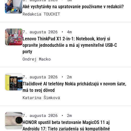
Aké vychytávky na upratovanie používame v redakcii?
Redakcia TOUCHIT
7. augusta 2026
•
4m
Lenovo ThinkPad X1 2-in-1: Notebook, ktorý si
opravíte jednoduchšie a má aj vymeniteľné USB-C
porty
Ondrej Macko
7. augusta 2026
•
2m
Tlačidlové AI telefóny Nokia prichádzajú v novom šate,
má to svoj dôvod
Katarína Šimková
7. augusta 2026
•
2m
HONOR spustil beta testovanie MagicOS 11 aj
Androidu 17: Tieto zariadenia sú kompatibilné