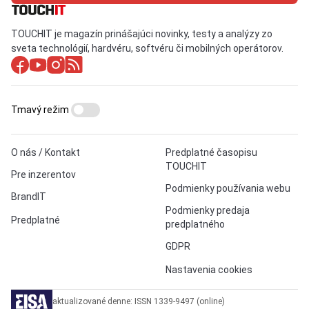
TOUCHIT je magazín prinášajúci novinky, testy a analýzy zo
sveta technológií, hardvéru, softvéru či mobilných operátorov.
Tmavý režim
O nás / Kontakt
Predplatné časopisu
TOUCHIT
Pre inzerentov
Podmienky používania webu
BrandIT
Podmienky predaja
Predplatné
predplatného
GDPR
Nastavenia cookies
aktualizované denne: ISSN 1339-9497 (online)