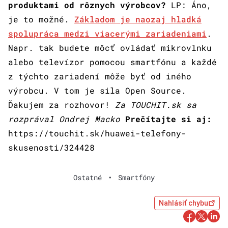
produktami od rôznych výrobcov?
LP: Áno,
je to možné.
Základom je naozaj hladká
spolupráca medzi viacerými zariadeniami
.
Napr. tak budete môcť ovládať mikrovlnku
alebo televízor pomocou smartfónu a každé
z týchto zariadení môže byť od iného
výrobcu. V tom je sila Open Source.
Ďakujem za rozhovor!
Za TOUCHIT.sk sa
rozprával Ondrej Macko
Prečítajte si aj:
https://touchit.sk/huawei-telefony-
skusenosti/324428
Ostatné
•
Smartfóny
Nahlásiť chybu