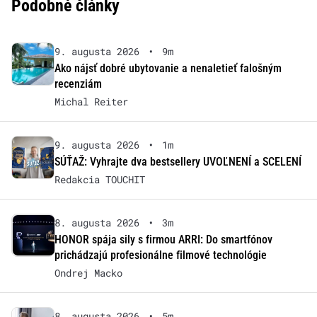
Podobné články
9. augusta 2026
•
9m
Ako nájsť dobré ubytovanie a nenaletieť falošným
recenziám
Michal Reiter
9. augusta 2026
•
1m
SÚŤAŽ: Vyhrajte dva bestsellery UVOĽNENÍ a SCELENÍ
Redakcia TOUCHIT
8. augusta 2026
•
3m
HONOR spája sily s firmou ARRI: Do smartfónov
prichádzajú profesionálne filmové technológie
Ondrej Macko
8. augusta 2026
•
5m