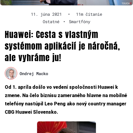
11. júna 2021
•
11m čítanie
Ostatné
•
Smartfóny
Huawei: Cesta s vlastným
systémom aplikácií je náročná,
ale vyhráme ju!
Ondrej Macko
Od 1. apríla došlo vo vedení spoločnosti Huawei k
zmene. Na čelo biznisu zameraného hlavne na mobilné
telefóny nastúpil Leo Peng ako nový country manager
CBG Huawei Slovensko.