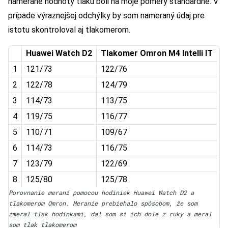
namerané hodnoty tlaku boli na moje pomery štandardné. V
prípade výraznejšej odchýlky by som nameraný údaj pre
istotu skontroloval aj tlakomerom.
Huawei Watch D2
Tlakomer Omron M4 Intelli IT
1
121/73
122/76
2
122/78
124/79
3
114/73
113/75
4
119/75
116/77
5
110/71
109/67
6
114/73
116/75
7
123/79
122/69
8
125/80
125/78
Porovnanie meraní pomocou hodiniek Huawei Watch D2 a
tlakomerom Omron. Meranie prebiehalo spôsobom, že som
zmeral tlak hodinkami, dal som si ich dole z ruky a meral
som tlak tlakomerom