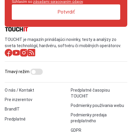
Súhlasím so
zásadami spracovaním údajov
.
Potvrdiť
TOUCHIT je magazín prinášajúci novinky, testy a analýzy zo
sveta technológií, hardvéru, softvéru či mobilných operátorov.
Tmavý režim
O nás / Kontakt
Predplatné časopisu
TOUCHIT
Pre inzerentov
Podmienky používania webu
BrandIT
Podmienky predaja
Predplatné
predplatného
GDPR