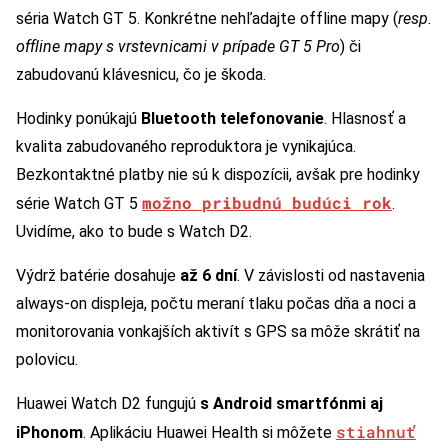
séria Watch GT 5. Konkrétne nehľadajte offline mapy (
resp.
offline mapy s vrstevnicami v prípade GT 5 Pro
) či
zabudovanú klávesnicu, čo je škoda.
Hodinky ponúkajú
Bluetooth telefonovanie
. Hlasnosť a
kvalita zabudovaného reproduktora je vynikajúca.
Bezkontaktné platby nie sú k dispozícii, avšak pre hodinky
možno pribudnú budúci rok
série Watch GT 5
.
Uvidíme, ako to bude s Watch D2.
Výdrž batérie dosahuje
až 6 dní
. V závislosti od nastavenia
always-on displeja, počtu meraní tlaku počas dňa a noci a
monitorovania vonkajších aktivít s GPS sa môže skrátiť na
polovicu.
Huawei Watch D2 fungujú
s Android smartfónmi aj
stiahnuť
iPhonom
. Aplikáciu Huawei Health si môžete