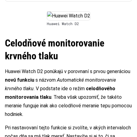
Huawei Watch D2
Celodňové monitorovanie
krvného tlaku
Huawei Watch D2 ponúkajú v porovnaní s prvou generáciou
novú funkciu
s názvom
Automatické monitorovanie
krvného tlaku
. V podstate ide o režim
celodňového
monitorovania tlaku
. Treba však upozorniť, že takéto
meranie funguje inak ako celodňové meranie tepu pomocou
hodiniek.
Pri nastavovaní tejto funkcie si zvolíte, v akých intervaloch
počas dňa sa má tlak merať. Nastavíte si aj to, či sa