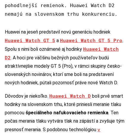
pohodlnejší remienok. Huawei Watch D2
nemajú na slovenskom trhu konkurenciu.
Huawei na jeseň predstavil novú generáciu hodiniek
Huawei Watch GT 5
Huawei Watch GT 5 Pro
a
.
Huawei Watch
Spolu s nimi boli oznámené aj hodinky
D2
. A hoci pre väčšinu bežných používateľov budú
atraktívnejšie modely GT 5 (Pro), v rámci skupiny česko-
slovenských novinárov, ktorí sme boli na predstavení
nových hodiniek, pútali pozornosť práve nové Watch D.
Huawei Watch D
Dôvodov je niekoľko.
boli prvé smart
hodinky na slovenskom trhu, ktoré priniesli meranie tlaku
pomocou
špeciálneho nafukovacieho remienka
. Ten
počas merania tlaku vytvára tlak na zápästí a zvyšuje tým
v
presnosť merania. S podobnou technológiou