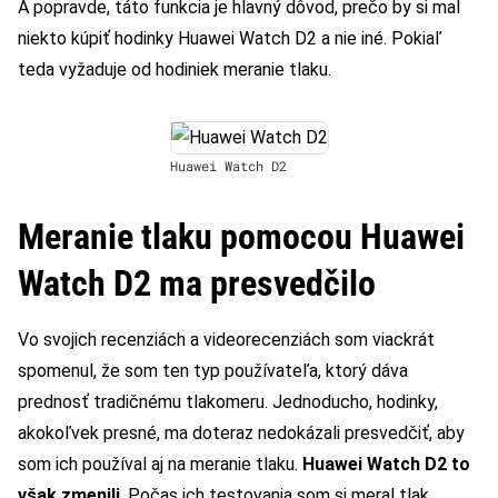
A popravde, táto funkcia je hlavný dôvod, prečo by si mal
niekto kúpiť hodinky Huawei Watch D2 a nie iné. Pokiaľ
teda vyžaduje od hodiniek meranie tlaku.
Huawei Watch D2
Meranie tlaku pomocou Huawei
Watch D2 ma presvedčilo
Vo svojich recenziách a videorecenziách som viackrát
spomenul, že som ten typ používateľa, ktorý dáva
prednosť tradičnému tlakomeru. Jednoducho, hodinky,
akokoľvek presné, ma doteraz nedokázali presvedčiť, aby
som ich používal aj na meranie tlaku.
Huawei Watch D2 to
však zmenili
. Počas ich testovania som si meral tlak