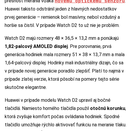
novému optickému senzoru
presnosť merania vďaka
.
Huawei takisto odstránil jeden z hlavných nedostatkov
prvej generácie – remienok bol masívny, nebol vzdušný a
horšie sa čistil. V prípade Watch D2 to už nie je problém.
Watch D2 majú rozmery 48 × 36,5 × 13,2 mm a ponúkajú
1,82-palcový AMOLED displej
. Pre porovnanie, prvá
generácia hodiniek mala rozmery 51 × 38 × 13,7 mm a mala
1,64-palcový displej. Hodinky mali industriálny dizajn, čo sa
v prípade novej generácie poradilo zlepšiť. Platí to najmä v
prípade zlatej verzie, ktorá pôsobí na pomery tejto série
skutočne elegantne.
Huawei v prípade modelu Watch D2 upravil aj bočné
tlačidlá. Namiesto horného tlačidla použil
otočnú korunku
,
ktorá zvyšuje komfort počas ovládania hodiniek. Spodné
tlačidlo umožňuje rýchlo aktivovať funkciu na meranie tlaku.