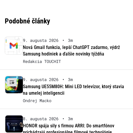
Podobné články
9. augusta 2026
•
3m
Nová Gmail funkcia, lepší ChatGPT zadarmo, výdrž
Samsung hodiniek a ďalšie novinky týždňa
Redakcia TOUCHIT
9. augusta 2026
•
3m
Samsung UE55M80H: Mini LED televízor, ktorý stavia
na umelej inteligencii
Ondrej Macko
8. augusta 2026
•
3m
HONOR spája sily s firmou ARRI: Do smartfónov
prichádzajú profesionálne filmové technológie