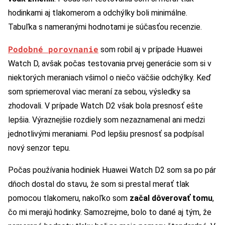
hodinkami aj tlakomerom a odchýlky boli minimálne.
Tabuľka s nameranými hodnotami je súčasťou recenzie.
Podobné porovnanie
som robil aj v prípade Huawei
Watch D, avšak počas testovania prvej generácie som si v
niektorých meraniach všimol o niečo väčšie odchýlky. Keď
som spriemeroval viac meraní za sebou, výsledky sa
zhodovali. V prípade Watch D2 však bola presnosť ešte
lepšia. Výraznejšie rozdiely som nezaznamenal ani medzi
jednotlivými meraniami. Pod lepšiu presnosť sa podpísal
nový senzor tepu.
Počas používania hodiniek Huawei Watch D2 som sa po pár
dňoch dostal do stavu, že som si prestal merať tlak
pomocou tlakomeru, nakoľko som
začal dôverovať tomu
,
čo mi merajú hodinky. Samozrejme, bolo to dané aj tým, že