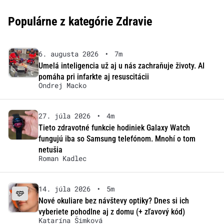
Populárne z kategórie Zdravie
6. augusta 2026
•
7m
Umelá inteligencia už aj u nás zachraňuje životy. AI
pomáha pri infarkte aj resuscitácii
Ondrej Macko
27. júla 2026
•
4m
Tieto zdravotné funkcie hodiniek Galaxy Watch
fungujú iba so Samsung telefónom. Mnohí o tom
netušia
Roman Kadlec
14. júla 2026
•
5m
Nové okuliare bez návštevy optiky? Dnes si ich
vyberiete pohodlne aj z domu (+ zľavový kód)
Katarína Šimková