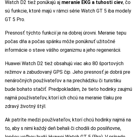
Watch D2 tiež ponúkajú aj
meranie EKG a tuhosti ciev
, čo
sú funkcie, ktoré majú v rámci série Watch GT 5 iba modely
GT 5 Pro.
Presnosť týchto funkcií je na dobrej úrovni. Meranie tepu
počas dňa a počas spánku môže ponúknuť užitočné
informácie o stave vášho organizmu a jeho regenerácii.
Huawei Watch D2 tiež obsahujú viac ako 80 športových
režimov a zabudovaný GPS čip. Jeho presnosť je dobrá pre
nenáročných používateľov a na prechádzku či turistiku
bude bohato stačiť. Predpokladám, že tieto hodinky zaujmú
najmä používateľov, ktorí ich chcú na meranie tlaku pre
zdravý životný štýl.
Ak patríte medzi používateľov, ktorí chcú hodinky najmä na
to, aby s nimi každý deň behali či chodili do posilňovne,
lepšou voľbou budú Huawei Watch GT 5 (Pro). V prípade