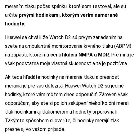
meraním tlaku počas spánku, ktoré som testoval, ale sú
určite
prvými hodinkami, ktorým verím namerané
hodnoty
.
Huawei sa chváli, že Watch D2 sú prvým zariadením na
svete na ambulantné monitorovanie krvného tlaku (ABPM)
na zápästí, ktoré má
certifikáciu NMPA a MDR
. Pre mňa je
však podstatná moja vlastná skúsenosť a tá je pozitívna.
Ak teda hľadáte hodinky na meranie tlaku a presnosť
merania je pre vás dôležitá, Huawei Watch D2 sú jediné
hodinky, ktoré vám môžem dnes odporučiť. Zároveň však
odporúčam, aby ste si po ich zakúpení niekoľko dní merali
tlak hodinkami aj tlakomerom a hodnoty si porovnali.
Takýmto spôsobom si overíte, či hodinky merajú tlak
presne aj vo vašom prípade.