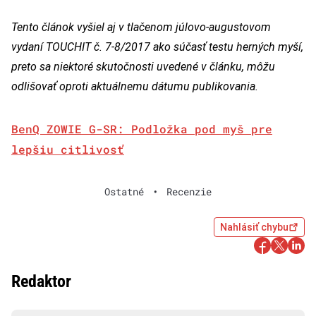
Tento článok vyšiel aj v tlačenom júlovo-augustovom
vydaní TOUCHIT č. 7-8/2017 ako súčasť testu herných myší,
preto sa niektoré skutočnosti uvedené v článku, môžu
odlišovať oproti aktuálnemu dátumu publikovania.
BenQ ZOWIE G-SR: Podložka pod myš pre
lepšiu citlivosť
Ostatné
•
Recenzie
Nahlásiť chybu
Redaktor