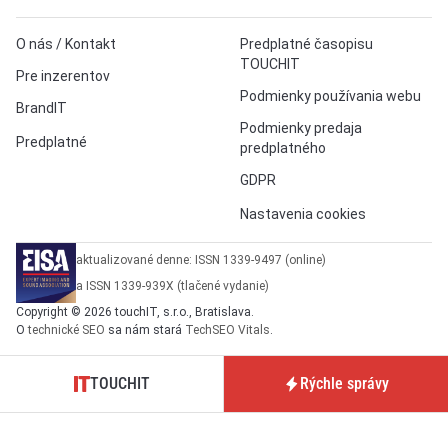
O nás / Kontakt
Predplatné časopisu
TOUCHIT
Pre inzerentov
Podmienky používania webu
BrandIT
Podmienky predaja
Predplatné
predplatného
GDPR
Nastavenia cookies
aktualizované denne: ISSN 1339-9497 (online)
a ISSN 1339-939X (tlačené vydanie)
Copyright © 2026 touchIT, s.r.o., Bratislava.
O
technické SEO
sa nám stará
TechSEO Vitals
.
TOUCHIT
Rýchle správy