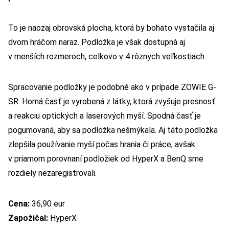
To je naozaj obrovská plocha, ktorá by bohato vystačila aj
dvom hráčom naraz. Podložka je však dostupná aj
v menších rozmeroch, celkovo v 4 rôznych veľkostiach.
Spracovanie podložky je podobné ako v prípade ZOWIE G-
SR. Horná časť je vyrobená z látky, ktorá zvyšuje presnosť
a reakciu optických a laserových myší. Spodná časť je
pogumovaná, aby sa podložka nešmýkala. Aj táto podložka
zlepšila používanie myší počas hrania či práce, avšak
v priamom porovnaní podložiek od HyperX a BenQ sme
rozdiely nezaregistrovali.
Cena:
36,90 eur
Zapožičal:
HyperX