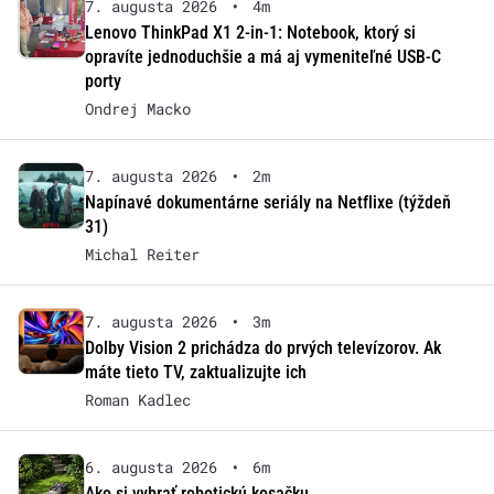
7. augusta 2026
•
4m
Lenovo ThinkPad X1 2-in-1: Notebook, ktorý si
opravíte jednoduchšie a má aj vymeniteľné USB-C
porty
Ondrej Macko
7. augusta 2026
•
2m
Napínavé dokumentárne seriály na Netflixe (týždeň
31)
Michal Reiter
7. augusta 2026
•
3m
Dolby Vision 2 prichádza do prvých televízorov. Ak
máte tieto TV, zaktualizujte ich
Roman Kadlec
6. augusta 2026
•
6m
Ako si vybrať robotickú kosačku