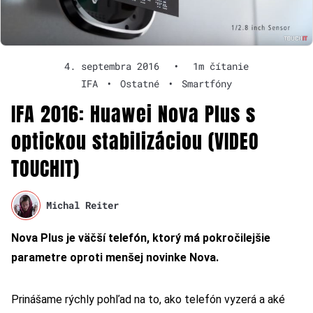
4. septembra 2016
•
1m čítanie
IFA
•
Ostatné
•
Smartfóny
IFA 2016: Huawei Nova Plus s
optickou stabilizáciou (VIDEO
TOUCHIT)
Michal Reiter
Nova Plus je väčší telefón, ktorý má pokročilejšie
parametre oproti menšej novinke Nova.
Prinášame rýchly pohľad na to, ako telefón vyzerá a aké