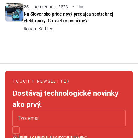
25. septembra 2023
•
1m
Na Slovensko príde nový predajca spotrebnej
elektroniky. Čo všetko ponúkne?
Roman Kadlec
TOUCHIT NEWSLETTER
Dostávaj technologické novinky
ako prvý.
Súhlasím so
zásadami spracovaním údajov
.