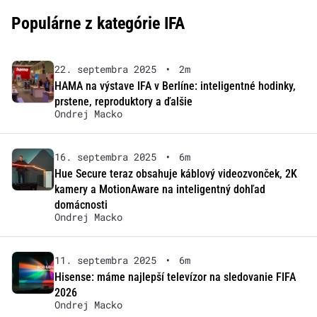
Populárne z kategórie IFA
22. septembra 2025
•
2m
HAMA na výstave IFA v Berlíne: inteligentné hodinky,
prstene, reproduktory a ďalšie
Ondrej Macko
16. septembra 2025
•
6m
Hue Secure teraz obsahuje káblový videozvonček, 2K
kamery a MotionAware na inteligentný dohľad
domácnosti
Ondrej Macko
11. septembra 2025
•
6m
Hisense: máme najlepší televízor na sledovanie FIFA
2026
Ondrej Macko