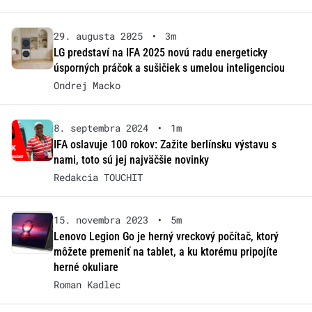
29. augusta 2025
•
3m
LG predstaví na IFA 2025 novú radu energeticky
úsporných práčok a sušičiek s umelou inteligenciou
Ondrej Macko
8. septembra 2024
•
1m
IFA oslavuje 100 rokov: Zažite berlínsku výstavu s
nami, toto sú jej najväčšie novinky
Redakcia TOUCHIT
15. novembra 2023
•
5m
Lenovo Legion Go je herný vreckový počítač, ktorý
môžete premeniť na tablet, a ku ktorému pripojíte
herné okuliare
Roman Kadlec