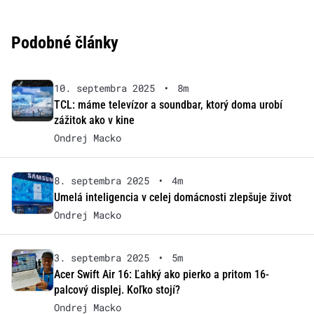
Podobné články
10. septembra 2025
•
8m
TCL: máme televízor a soundbar, ktorý doma urobí
zážitok ako v kine
Ondrej Macko
8. septembra 2025
•
4m
Umelá inteligencia v celej domácnosti zlepšuje život
Ondrej Macko
3. septembra 2025
•
5m
Acer Swift Air 16: Ľahký ako pierko a pritom 16-
palcový displej. Koľko stojí?
Ondrej Macko