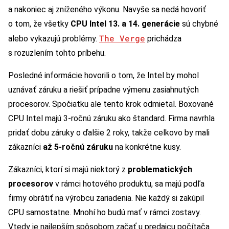
a nakoniec aj zníženého výkonu. Navyše sa nedá hovoriť
o tom, že všetky
CPU Intel 13. a 14. generácie
sú chybné
The Verge
alebo vykazujú problémy.
prichádza
s rozuzlením tohto príbehu.
Posledné informácie hovorili o tom, že Intel by mohol
uznávať záruku a riešiť prípadne výmenu zasiahnutých
procesorov. Spočiatku ale tento krok odmietal. Boxované
CPU Intel majú 3-ročnú záruku ako štandard. Firma navrhla
pridať dobu záruky o ďalšie 2 roky, takže celkovo by mali
zákazníci
až 5-ročnú záruku
na konkrétne kusy.
Zákazníci, ktorí si majú niektorý z
problematických
procesorov
v rámci hotového produktu, sa majú podľa
firmy obrátiť na výrobcu zariadenia. Nie každý si zakúpil
CPU samostatne. Mnohí ho budú mať v rámci zostavy.
Vtedy je najlepším spôsobom začať u predajcu počítača