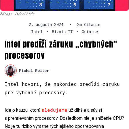
Zdroj: VideoCardz
2. augusta 2024
•
2m čítanie
Intel
•
Biznis IT
•
Ostatné
Intel predĺži záruku „chybných“
procesorov
Michal Reiter
Intel hovorí, že nakoniec predĺži záruku
pre vybrané procesory.
sledujeme
Ide o kauzu, ktorú
už dlhšie a súvisí
s prehrievaním procesorov. Dôsledkom nie je zničenie CPU?
No je tu riziko výrazne rýchlejšieho opotrebovania