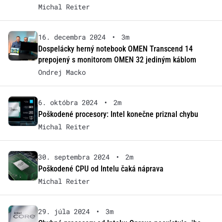
Michal Reiter
16. decembra 2024
•
3m
Dospelácky herný notebook OMEN Transcend 14
prepojený s monitorom OMEN 32 jediným káblom
Ondrej Macko
6. októbra 2024
•
2m
Poškodené procesory: Intel konečne priznal chybu
Michal Reiter
30. septembra 2024
•
2m
Poškodené CPU od Intelu čaká náprava
Michal Reiter
29. júla 2024
•
3m