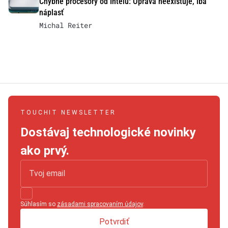
Chybné procesory od Intelu: Oprava neexistuje, iba
náplasť
Michal Reiter
TOUCHIT NEWSLETTER
Dostávaj technologické novinky
ako prvý.
Súhlasím so
zásadami spracovaním údajov
.
Potvrdiť