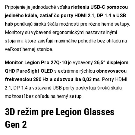
Pripojenie je jednoduché vďaka
riešeniu USB-C pomocou
jediného kábla, zatiaľ čo porty HDMI 2.1, DP 1.4 a USB
hub
ponúkajú širokú škálu možností pre rôzne herné setupy.
Monitory sú vybavené ergonomickými nastaviteľnými
stojanmi, ktoré zaisťujú maximálne pohodlie bez ohľadu na
veľkosť hernej stanice.
Monitor Legion Pro 27Q-10
je vybavený
26,5” displejom
QHD PureSight OLED
s extrémne rýchlou
obnovovacou
frekvenciou 280 Hz a odozvou iba 0,03 ms
. Porty HDMI
2.1, DP 1.4 a vstavané USB porty poskytujú širokú škálu
možností bez ohľadu na herný setup.
3D režim pre Legion Glasses
Gen 2