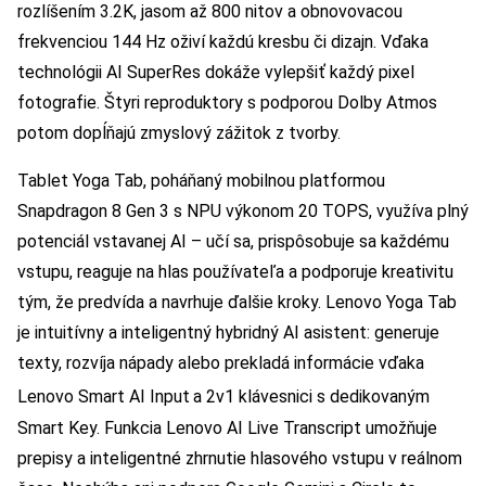
rozlíšením 3.2K, jasom až 800 nitov a obnovovacou
frekvenciou 144 Hz oživí každú kresbu či dizajn. Vďaka
technológii AI SuperRes dokáže vylepšiť každý pixel
fotografie. Štyri reproduktory s podporou Dolby Atmos
potom dopĺňajú zmyslový zážitok z tvorby.
Tablet Yoga Tab, poháňaný mobilnou platformou
Snapdragon 8 Gen 3 s NPU výkonom 20 TOPS, využíva plný
potenciál vstavanej AI – učí sa, prispôsobuje sa každému
vstupu, reaguje na hlas používateľa a podporuje kreativitu
tým, že predvída a navrhuje ďalšie kroky. Lenovo Yoga Tab
je intuitívny a inteligentný hybridný AI asistent: generuje
texty, rozvíja nápady alebo prekladá informácie vďaka
Lenovo Smart AI Input
a 2v1 klávesnici s dedikovaným
Smart Key. Funkcia Lenovo AI Live Transcript umožňuje
prepisy a inteligentné zhrnutie hlasového vstupu v reálnom