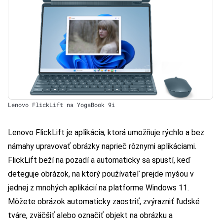
Lenovo FlickLift na YogaBook 9i
Lenovo FlickLift je aplikácia, ktorá umožňuje rýchlo a bez
námahy upravovať obrázky naprieč rôznymi aplikáciami.
FlickLift beží na pozadí a automaticky sa spustí, keď
deteguje obrázok, na ktorý používateľ prejde myšou v
jednej z mnohých aplikácií na platforme Windows 11.
Môžete obrázok automaticky zaostriť, zvýrazniť ľudské
tváre, zväčšiť alebo označiť objekt na obrázku a