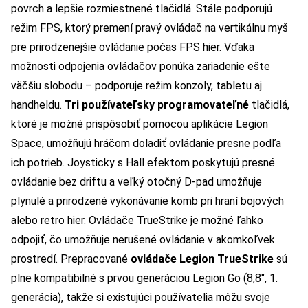
povrch a lepšie rozmiestnené tlačidlá. Stále podporujú
režim FPS, ktorý premení pravý ovládač na vertikálnu myš
pre prirodzenejšie ovládanie počas FPS hier. Vďaka
možnosti odpojenia ovládačov ponúka zariadenie ešte
väčšiu slobodu – podporuje režim konzoly, tabletu aj
handheldu.
Tri používateľsky programovateľné
tlačidlá,
ktoré je možné prispôsobiť pomocou aplikácie Legion
Space, umožňujú hráčom doladiť ovládanie presne podľa
ich potrieb. Joysticky s Hall efektom poskytujú presné
ovládanie bez driftu a veľký otočný D-pad umožňuje
plynulé a prirodzené vykonávanie komb pri hraní bojových
alebo retro hier. Ovládače TrueStrike je možné ľahko
odpojiť, čo umožňuje nerušené ovládanie v akomkoľvek
prostredí. Prepracované
ovládače Legion TrueStrike
sú
plne kompatibilné s prvou generáciou Legion Go (8,8″, 1.
generácia), takže si existujúci používatelia môžu svoje