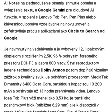
AI Notes na zjednodušenie písania, zhrnutie obsahu a
vylepšenia textu, a
Google Gemini
pre cloudové AI
funkcie. V spojení s Lenovo Tab Pen, Pen Plus alebo
klávesnicou posúva vzdelávanie na novú úroveň a
zefektívňuje prácu s aplikáciami ako
Circle to Search od
Google
.
Je navrhnutý na vzdelávanie a je vybavený 12,1-palcovým
displejom s rozlíšením 2,5K, 96 % pokrytím farebného
priestoru DCI-P3 a jasom 800 nitov. Štyri reproduktory
ladené technológiou
Dolby Atmos
potom dopĺňajú vizuálny
zážitok o kvalitný zvuk. Je poháňaný procesorom MediaTek
Dimensity 6400 Octa-Core, batériou s kapacitou 10 200
mAh a poskytuje až 13 hodín prehrávania videa. Lenovo
Idea Tab Plus váži menej ako 0,53 kg, je tenší ako
poznámkový blok (približne 6,29 mm) a je k dispozícii v