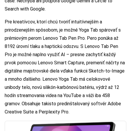
čase. Nechýba ani podpora Google Gemini a Circle to
Search with Google.
Pre kreatívcov, ktorí chcú tvoriť intuitívnejším a
prirodzenejším spôsobom, je možné Yoga Tab spárovať s
prémiovým perom Lenovo Tab Pen Pro. Pero ponúka až
8192 úrovní tlaku a haptickú odozvu. S Lenovo Tab Pen
Pro je možné naplno využiť AI – presne zachytiť každý
prvok pomocou Lenovo Smart Capture, premeniť náčrty na
digitálne majstrovské diela vďaka funkcii Sketch-to-Image
a mnoho ďalšieho. Lenovo Yoga Tab má celokovové
unibody telo, novú silikón-karbónovú batériu, výdrž až 12
hodín streamovania videa na YouTube a váži iba 458
gramov. Obsahuje takisto predinštalovaný softvér Adobe
Creative Suite a Perplexity Pro.