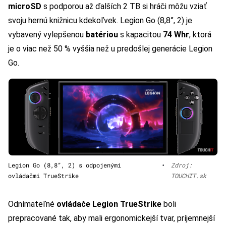
microSD
s podporou až ďalších 2 TB si hráči môžu vziať
svoju hernú knižnicu kdekoľvek. Legion Go (8,8”, 2) je
vybavený vylepšenou
batériou
s kapacitou
74 Whr
, ktorá
je o viac než 50 % vyššia než u predošlej generácie Legion
Go.
Legion Go (8,8”, 2) s odpojenými
•
Zdroj:
ovládačmi TrueStrike
TOUCHIT.sk
Odnímateľné
ovládače Legion TrueStrike
boli
prepracované tak, aby mali ergonomickejší tvar, príjemnejší