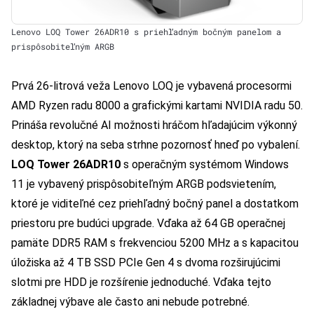
Lenovo LOQ Tower 26ADR10 s priehľadným bočným panelom a
prispôsobiteľným ARGB
Prvá 26-litrová veža Lenovo LOQ je vybavená procesormi
AMD Ryzen radu 8000 a grafickými kartami NVIDIA radu 50.
Prináša revolučné AI možnosti hráčom hľadajúcim výkonný
desktop, ktorý na seba strhne pozornosť hneď po vybalení.
LOQ Tower 26ADR10
s operačným systémom Windows
11 je vybavený prispôsobiteľným ARGB podsvietením,
ktoré je viditeľné cez priehľadný bočný panel a dostatkom
priestoru pre budúci upgrade. Vďaka až 64 GB operačnej
pamäte DDR5 RAM s frekvenciou 5200 MHz a s kapacitou
úložiska až 4 TB SSD PCIe Gen 4 s dvoma rozširujúcimi
slotmi pre HDD je rozšírenie jednoduché. Vďaka tejto
základnej výbave ale často ani nebude potrebné.