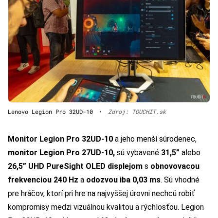
Lenovo Legion Pro 32UD-10
•
Zdroj: TOUCHIT.sk
Monitor
Legion Pro 32UD-10
a jeho menší súrodenec,
monitor Legion Pro 27UD-10,
sú vybavené
31,5”
alebo
26,5” UHD PureSight OLED displejom
s
obnovovacou
frekvenciou 240 Hz
a
odozvou iba 0,03 ms
. Sú vhodné
pre hráčov, ktorí pri hre na najvyššej úrovni nechcú robiť
kompromisy medzi vizuálnou kvalitou a rýchlosťou. Legion