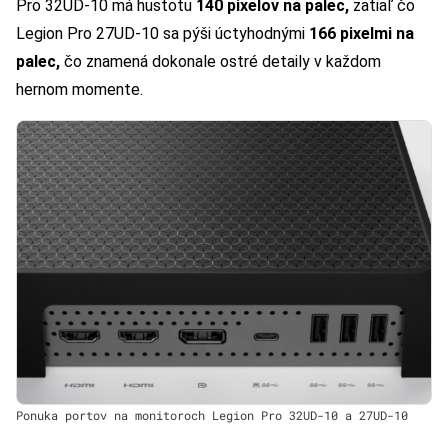
Pro 32UD-10 má hustotu
140 pixelov na palec,
zatiaľ čo
Legion Pro 27UD-10 sa pýši úctyhodnými
166 pixelmi na
palec,
čo znamená dokonale ostré detaily v každom
hernom momente.
Ponuka portov na monitoroch Legion Pro 32UD-10 a 27UD-10