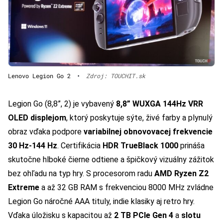
Lenovo Legion Go 2
•
Zdroj: TOUCHIT.sk
Legion Go (8,8”, 2) je vybavený
8,8” WUXGA 144Hz VRR
OLED displejom
, ktorý poskytuje sýte, živé farby a plynulý
obraz vďaka podpore
variabilnej obnovovacej frekvencie
30 Hz-144 Hz
. Certifikácia
HDR TrueBlack 1000
prináša
skutočne hlboké čierne odtiene a špičkový vizuálny zážitok
bez ohľadu na typ hry. S procesorom radu
AMD Ryzen Z2
Extreme
a
až 32 GB RAM s frekvenciou 8000 MHz zvládne
Legion Go náročné AAA tituly, indie klasiky aj retro hry.
Vďaka úložisku s kapacitou až
2 TB PCIe Gen 4
a
slotu