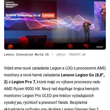
Lenovo Innovation World 25
•
Zdroj: TOUCHIT.sk
Videli sme nové zariadenia Legion a LOQ s procesormi AMD,
monitory a nové herné zariadenia
Lenovo Legion Go (8,8”,
2)
a
Legion Pro 7
, ktoré majú vo výbave procesory radu
AMD Ryzen 9000 HX. Nový rad doplňuje trojica herných
monitorov Legion Pro OLED pre hráčov vyžadujúcich
vysoký jas, rýchlosť a presnosť farieb. Bezplatná
aktualizácia softvéru pre okuliare Legion Glasses Gen 2