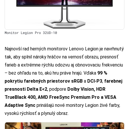
Monitor Legion Pro 32UD-10
Najnovší rad herných monitorov Lenovo Legion je navrhnutý
tak, aby splnil nároky hráčov na vernosť obrazu, presnosť
farieb a extrémne rýchlu odozvu aj obnovovaciu frekvenciu
– bez ohľadu na to, akú hru práve hrajú. Vďaka
99 %
pokrytiu farebných priestorov sRGB
a
DCI-P3
,
farebnej
presnosti Delta E<2
, podpore
Dolby Vision, HDR
TrueBlack 400, AMD FreeSync Premium Pro a VESA
Adaptive Sync
prinášajú nové monitory Legion živé farby,
vysokú rýchlosť a plynulý obraz.