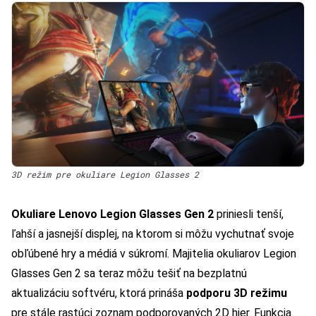
3D režim pre okuliare Legion Glasses 2
Okuliare Lenovo Legion Glasses Gen 2
priniesli tenší,
ľahší a jasnejší displej, na ktorom si môžu vychutnať svoje
obľúbené hry a médiá v súkromí. Majitelia okuliarov Legion
Glasses Gen 2 sa teraz môžu tešiť na bezplatnú
aktualizáciu softvéru, ktorá prináša
podporu 3D režimu
pre stále rastúci zoznam podporovaných 2D hier. Funkcia