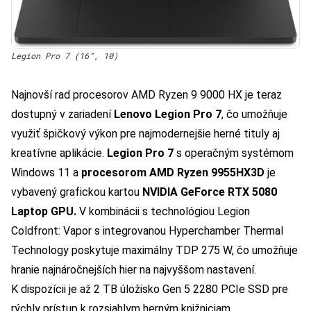
Legion Pro 7 (16”, 10)
Najnovší rad procesorov AMD Ryzen 9 9000 HX je teraz
dostupný v zariadení
Lenovo Legion Pro 7
, čo umožňuje
využiť špičkový výkon pre najmodernejšie herné tituly aj
kreatívne aplikácie.
Legion Pro 7
s operačným systémom
Windows 11 a
procesorom AMD Ryzen 9955HX3D
je
vybavený grafickou kartou
NVIDIA GeForce RTX 5080
Laptop GPU.
V kombinácii s technológiou Legion
Coldfront: Vapor s integrovanou Hyperchamber Thermal
Technology poskytuje maximálny TDP 275 W, čo umožňuje
hranie najnáročnejších hier na najvyššom nastavení.
K dispozícii je až 2 TB úložisko Gen 5 2280 PCIe SSD pre
rýchly prístup k rozsiahlym herným knižniciam.