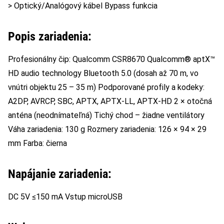
> Optický/Analógový kábel Bypass funkcia
Popis zariadenia:
Profesionálny čip: Qualcomm CSR8670 Qualcomm® aptX™
HD audio technology Bluetooth 5.0 (dosah až 70 m, vo
vnútri objektu 25 – 35 m) Podporované profily a kodeky:
A2DP, AVRCP, SBC, APTX, APTX-LL, APTX-HD 2 × otočná
anténa (neodnímateľná) Tichý chod – žiadne ventilátory
Váha zariadenia: 130 g Rozmery zariadenia: 126 × 94 × 29
mm Farba: čierna
Napájanie zariadenia:
DC 5V ≤150 mA Vstup microUSB