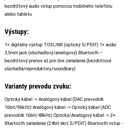
bezdrôtový audio vstup pomocou mobilného telefónu
alebo tabletu
Výstupy:
1× digitálny výstup TOSLINK (optický S/PDIF) 1× audio
3,5mm jack (slúchadlový/analógový) Bluetooth –
bezdrôtový prenos až pre dve zariadenia (bezdrôtové
slúchadlá/reproduktory/soundbary)
Varianty prevodu zvuku:
Optický kábel -> Analógový kábel (DAC prevodník
16bit/96kHz) Analógový kábel -> Optický kábel (ADC
prevodník 16bit/48kHz) Optický/Analógový kábel -> 2×
Bluetooth zariadenie (24bit skrz S/PDIF) Bluetooth vstup -