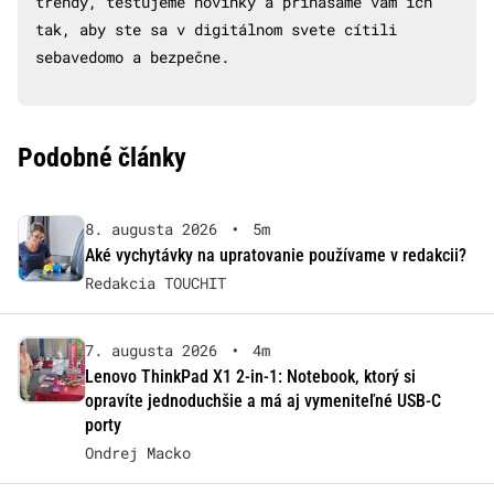
trendy, testujeme novinky a prinášame vám ich
tak, aby ste sa v digitálnom svete cítili
sebavedomo a bezpečne.
Podobné články
8. augusta 2026
•
5m
Aké vychytávky na upratovanie používame v redakcii?
Redakcia TOUCHIT
7. augusta 2026
•
4m
Lenovo ThinkPad X1 2-in-1: Notebook, ktorý si
opravíte jednoduchšie a má aj vymeniteľné USB-C
porty
Ondrej Macko