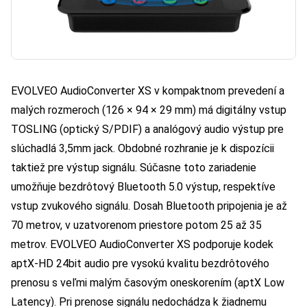
EVOLVEO AudioConverter XS v kompaktnom prevedení a
malých rozmeroch (126 × 94 × 29 mm) má digitálny vstup
TOSLING (optický S/PDIF) a analógový audio výstup pre
slúchadlá 3,5mm jack. Obdobné rozhranie je k dispozícii
taktiež pre výstup signálu. Súčasne toto zariadenie
umožňuje bezdrôtový Bluetooth 5.0 výstup, respektíve
vstup zvukového signálu. Dosah Bluetooth pripojenia je až
70 metrov, v uzatvorenom priestore potom 25 až 35
metrov. EVOLVEO AudioConverter XS podporuje kodek
aptX-HD 24bit audio pre vysokú kvalitu bezdrôtového
prenosu s veľmi malým časovým oneskorením (aptX Low
Latency). Pri prenose signálu nedochádza k žiadnemu