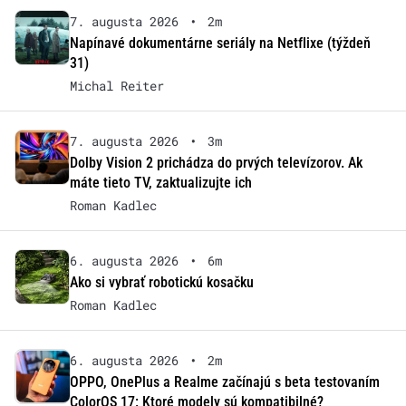
7. augusta 2026
•
2m
Napínavé dokumentárne seriály na Netflixe (týždeň
31)
Michal Reiter
7. augusta 2026
•
3m
Dolby Vision 2 prichádza do prvých televízorov. Ak
máte tieto TV, zaktualizujte ich
Roman Kadlec
6. augusta 2026
•
6m
Ako si vybrať robotickú kosačku
Roman Kadlec
6. augusta 2026
•
2m
OPPO, OnePlus a Realme začínajú s beta testovaním
ColorOS 17: Ktoré modely sú kompatibilné?