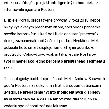
ešte iba začínajúci
projekt inteligentných hodiniek
, ako
informovala agentúra Reuters.
Displeje Portal, predstavené prvýkrát v roku 2018, neboli
nikdy vysloveným predajným hitom, hoci počas pandémie
nového koronavírusu, keď boli ľudia donútení pracovať z
domu, zaznamenali určitý nárast predaja. Neskôr sa Meta
pokúsila tieto smart displeje zamerať aj na podnikové
prostredie. Celosvetovo však aj tak
predaje Portalov
tvorili menej ako jedno percento príslušného segmentu
trhu
.
Technologický riaditeľ spoločnosti Meta Andrew Bosworth
podľa Reuters na nedávnom stretnutí so zamestnancami
uviedol, že
presadenie týchto inteligentných displejov
by si vyžiadalo veľa času a množstvo financií,
čo sa
vedeniu spoločnosti zdá neefektívne.