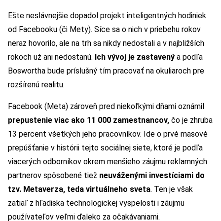
Ešte neslávnejšie dopadol projekt inteligentných hodiniek
od Facebooku (či Mety). Síce sa o nich v priebehu rokov
neraz hovorilo, ale na trh sa nikdy nedostali a v najbližších
rokoch už ani nedostanú.
Ich vývoj je zastavený
a podľa
Boswortha bude príslušný tím pracovať na okuliaroch pre
rozšírenú realitu.
Facebook (Meta) zároveň pred niekoľkými dňami oznámil
prepustenie viac ako 11 000 zamestnancov,
čo je zhruba
13 percent všetkých jeho pracovníkov. Ide o prvé masové
prepúšťanie v histórii tejto sociálnej siete, ktoré je podľa
viacerých odborníkov okrem menšieho záujmu reklamných
partnerov spôsobené tiež
neuváženými investíciami do
tzv. Metaverza, teda virtuálneho sveta
. Ten je však
zatiaľ z hľadiska technologickej vyspelosti i záujmu
používateľov veľmi ďaleko za očakávaniami.