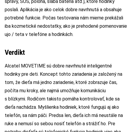
správy, SOS, poloha, slabá batéria atď.), ktoré hodinky
poslali. Aplikácia je ako celok dobre navrhnutá a obsahuje
potrebné funkcie. Počas testovania nám mierne prekážali
iba kozmetické nedostatky, ako je prehodené pomenovanie
ujo / teta v telefóne a hodinkách.
Verdikt
Alcatel MOVETIME sú dobre navrhnuté inteligentné
hodinky pre deti. Koncept tohto zariadenia je založený na
tom, že dieťa má jedno zariadenie, ktoré zobrazuje čas,
počíta mu kroky, ale najmä umožňuje komunikáciu
s blízkymi. Rodičom takisto pomáha kontrolovať, kde sa
dieťa nachádza. Myšlienka hodiniek, ktoré fungujú aj ako
telefón, sa nám páči. Predsa len, dieťa ich má neustále na
ruke a nemusí so sebou nosiť telefón a strážiť ho. Pre
potreby dieťaťa sú telefonické funkcie hodiniek viac ako