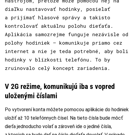
nástrojom, pretože môže pomocou nej na
diaľku nastavovať hodinky, posielať
a prijímať hlasové správy a takisto
kontrolovať aktuálnu polohu dieťaťa.
Aplikácia samozrejme funguje nezávisle od
polohy hodiniek – komunikuje priamo cez
internet a nie je teda potrebné, aby boli
hodinky v blízkosti telefónu. To by
zruinovalo celý koncept zariadenia.
V 2G režime, komunikujú iba s vopred
uloženými číslami
Po vytvorení konta môžete pomocou aplikácie do hodiniek
uložiť až 10 telefónnych čísel. Na tieto čísla bude môcť
dieťa jednoducho volať a zároveň ide o jediné čísla,
z ktorých sa bude dať na číslo dieťaťa dovolať. V prípade