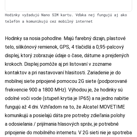
Hodinky vyžadujú Nano SIM kartu. Vďaka nej fungujú aj ako
telefón a komunikujú cez mobilný internet
Hodinky sa nosia pohodlne. Majú farebný dizajn, plastové
telo, silikónový remienok, GPS, 4 tlačidlá a 0,95-palcový
displej, ktorý zobrazuje údaje o čase, dátume a prejdených
krokoch. Displej pomôže aj pri listovaní v zozname
kontaktov a pri nastavovaní hlasitosti. Zariadenie je do
mobilnej siete pripojené pomocou 2G siete (podporované
frekvencie 900 a 1800 MHz). Výhodou je, že hodinky sú
odolné voči vode (stupeň krytia je IP65) a na jedno nabitie
fungujú až 4 dni. Vzhľadom na to, že Alcatel MOVETIME
komunikujú a posielajú dáta pre potreby zdieľania polohy
a odosielania / prijímania hlasových správ, je potrebné
pripojenie do mobilného internetu. V 2G sieti nie je spotreba