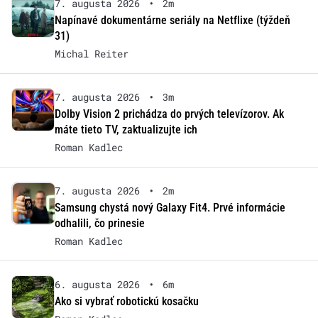
7. augusta 2026
•
2m
Napínavé dokumentárne seriály na Netflixe (týždeň
31)
Michal Reiter
7. augusta 2026
•
3m
Dolby Vision 2 prichádza do prvých televízorov. Ak
máte tieto TV, zaktualizujte ich
Roman Kadlec
7. augusta 2026
•
2m
Samsung chystá nový Galaxy Fit4. Prvé informácie
odhalili, čo prinesie
Roman Kadlec
6. augusta 2026
•
6m
Ako si vybrať robotickú kosačku