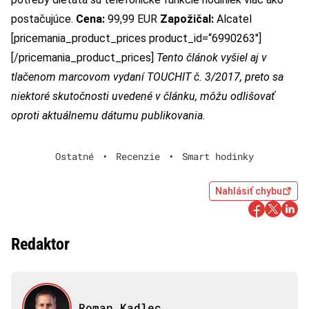
postačujúce.
Cena:
99,99 EUR
Zapožičal:
Alcatel
[pricemania_product_prices product_id=“6990263″]
[/pricemania_product_prices]
Tento článok vyšiel aj v
tlačenom marcovom vydaní TOUCHIT č. 3/2017, preto sa
niektoré skutočnosti uvedené v článku, môžu odlišovať
oproti aktuálnemu dátumu publikovania.
Ostatné
•
Recenzie
•
Smart hodinky
Nahlásiť chybu
Redaktor
Roman Kadlec