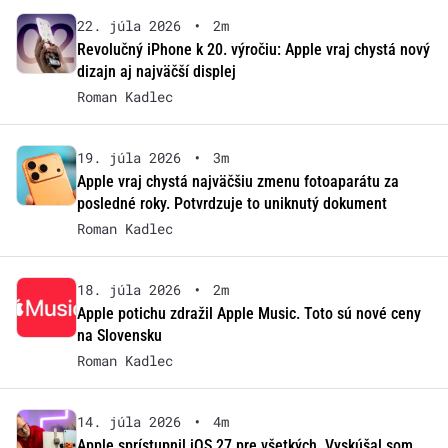
22. júla 2026
•
2m
Revolučný iPhone k 20. výročiu: Apple vraj chystá nový
dizajn aj najväčší displej
Roman Kadlec
19. júla 2026
•
3m
Apple vraj chystá najväčšiu zmenu fotoaparátu za
posledné roky. Potvrdzuje to uniknutý dokument
Roman Kadlec
18. júla 2026
•
2m
Apple potichu zdražil Apple Music. Toto sú nové ceny
na Slovensku
Roman Kadlec
14. júla 2026
•
4m
Apple sprístupnil iOS 27 pre všetkých. Vyskúšal som