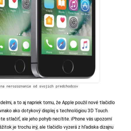
 na nerozoznanie od svojich predchodcov
elmi, a to aj napriek tomu, že Apple použil nové tlačidlo
ovnako ako dotykový displej s technológiou 3D Touch.
te stlačiť, ale jeho pohyb necítite. iPhone vás upozorní
tok je trochu iný, ale tlačidlo vyzerá z hľadiska dizajnu