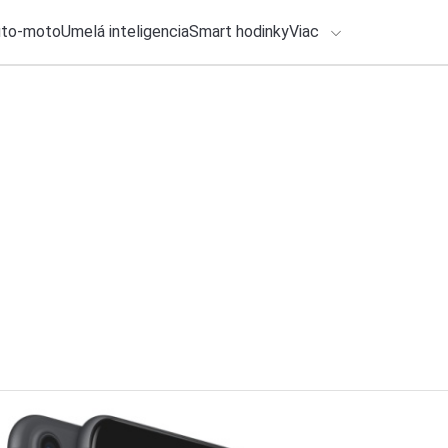
uto-moto
Umelá inteligencia
Smart hodinky
Viac
HLO BY VÁS ZAUJÍMAŤ
lačové správy
27. júla 2026
•
6m
Čo si beriem na fe
ADÁVANIA
troch festivaloch
Zadajte frázu pre vyhľadanie
Katarína Šimková