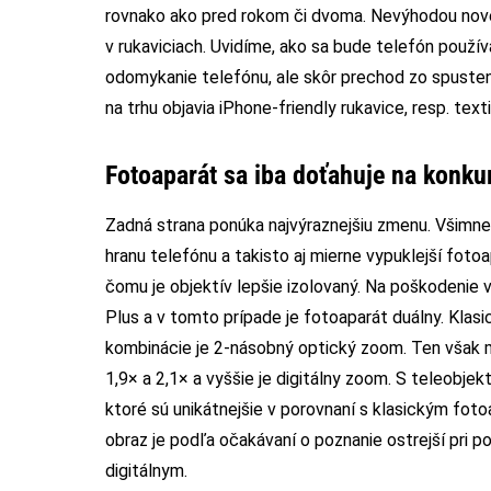
rovnako ako pred rokom či dvoma. Nevýhodou novéh
v rukaviciach. Uvidíme, ako sa bude telefón použí
odomykanie telefónu, ale skôr prechod zo spuste
na trhu objavia iPhone-friendly rukavice, resp. texti
Fotoaparát sa iba doťahuje na konku
Zadná strana ponúka najvýraznejšiu zmenu. Všimnet
hranu telefónu a takisto aj mierne vypuklejší foto
čomu je objektív lepšie izolovaný. Na poškodenie 
Plus a v tomto prípade je fotoaparát duálny. Kla
kombinácie je 2-násobný optický zoom. Ten však mô
1,9× a 2,1× a vyššie je digitálny zoom. S teleobj
ktoré sú unikátnejšie v porovnaní s klasickým foto
obraz je podľa očakávaní o poznanie ostrejší pri p
digitálnym.