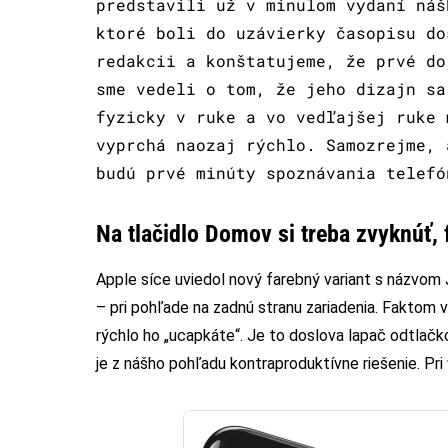
predstavili už v minulom vydaní náš
ktoré boli do uzávierky časopisu do
redakcii a konštatujeme, že prvé do
sme vedeli o tom, že jeho dizajn sa
fyzicky v ruke a vo vedľajšej ruke 
vyprchá naozaj rýchlo. Samozrejme, 
budú prvé minúty spoznávania telefó
Na tlačidlo Domov si treba zvyknúť, 
Apple síce uviedol nový farebný variant s názvom 
– pri pohľade na zadnú stranu zariadenia. Faktom v
rýchlo ho „ucapkáte“. Je to doslova lapač odtlačk
je z nášho pohľadu kontraproduktívne riešenie. Pr