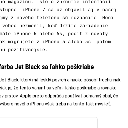
ho magazínu. Išlo o zhrnutie informácií,
stupné. iPhone 7 sa už objavil aj v našej
jmy z nového telefónu sú rozpačité. Hoci
 vôbec nezmenil, keď držíte zariadenie
máte iPhone 6 alebo 6s, pocit z novoty
ak migrujete z iPhonu 5 alebo 5s, potom
nu pozitívnejšie.
farba Jet Black sa ľahko poškriabe
Jet Black, ktorý má lesklý povrch a naoko pôsobí trochu inak
šak je, že tento variant sa veľmi ľahko poškriabe a rovnako
ov prstov. Apple preto odporúča používať ochranný obal, čo
i výbere nového iPhonu však treba na tento fakt myslieť.