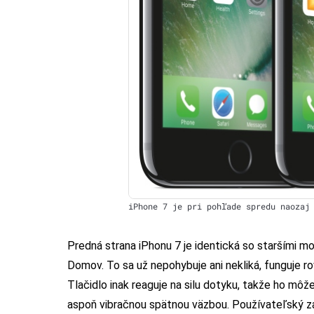
iPhone 7 je pri pohľade spredu naozaj
Predná strana iPhonu 7 je identická so staršími mod
Domov. To sa už nepohybuje ani nekliká, funguje r
Tlačidlo inak reaguje na silu dotyku, takže ho môže
aspoň vibračnou spätnou väzbou. Používateľský záži