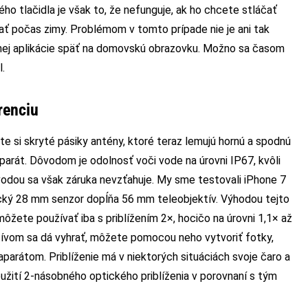
o tlačidla je však to, že nefunguje, ak ho chcete stláčať
vať počas zimy. Problémom v tomto prípade nie je ani tak
nej aplikácie späť na domovskú obrazovku. Možno sa časom
l.
renciu
e si skryté pásiky antény, ktoré teraz lemujú hornú a spodnú
aparát. Dôvodom je odolnosť voči vode na úrovni IP67, kvôli
vodou sa však záruka nevzťahuje. My sme testovali iPhone 7
sický 28 mm senzor dopĺňa 56 mm teleobjektív. Výhodou tejto
žete používať iba s priblížením 2×, hocičo na úrovni 1,1× až
ektívom sa dá vyhrať, môžete pomocou neho vytvoriť fotky,
aparátom. Priblíženie má v niektorých situáciách svoje čaro a
oužití 2-násobného optického priblíženia v porovnaní s tým