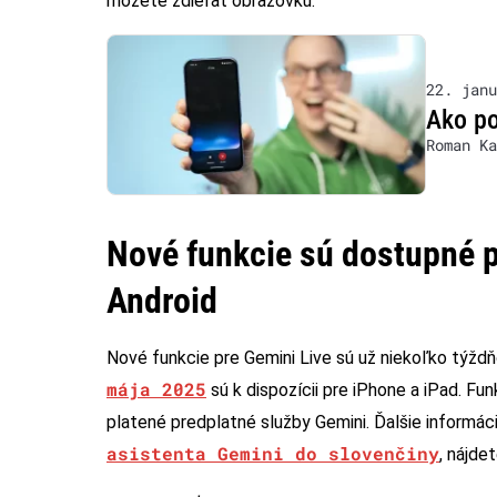
môžete zdieľať obrazovku.
22. janu
Ako po
Roman Ka
Nové funkcie sú dostupné p
Android
Nové funkcie pre Gemini Live sú už niekoľko týžd
mája 2025
sú k dispozícii pre iPhone a iPad. Fun
platené predplatné služby Gemini. Ďalšie informác
asistenta Gemini do slovenčiny
, nájde