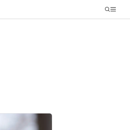
Nájsť
eobmedzené textové konverzácie aj pri