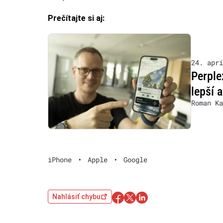
Prečítajte si aj:
24. aprí
Perple
lepší a
Roman Ka
iPhone
•
Apple
•
Google
Nahlásiť chybu