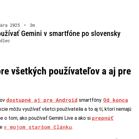
ára 2025
•
3m
užívať Gemini v smartfóne po slovensky
dlec
re všetkých používateľov a aj pre
dostupné aj pre Android
Od konca
ňov
smartfóny.
kcie môžu využívať všetci používatelia a to aj tí, ktorí nemajú
prepnúť
ie o tom, ako používať Gemini Live a ako si
v mojom staršom článku
te
.