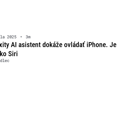
la 2025
•
3m
xity AI asistent dokáže ovládať iPhone. Je
ko Siri
dlec