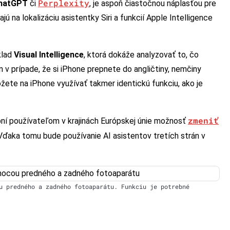
Perplexity
hatGPT
či
, je aspoň čiastočnou náplasťou pre
ú na lokalizáciu asistentky Siri a funkcií Apple Intelligence
klad
Visual Intelligence
, ktorá dokáže analyzovať to, čo
n v prípade, že si iPhone prepnete do angličtiny, nemčiny
žete na iPhone využívať takmer identickú funkciu, ako je
zmeniť
pní používateľom v krajinách Európskej únie možnosť
 Vďaka tomu bude používanie AI asistentov tretích strán v
u predného a zadného fotoaparátu. Funkciu je potrebné