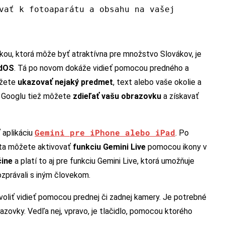
vať k fotoaparátu a obsahu na vašej
nkou, ktorá môže byť atraktívna pre množstvo Slovákov, je
adOS
. Tá po novom dokáže vidieť pomocou predného a
ôžete
ukazovať nejaký predmet
, text alebo vaše okolie a
od Googlu tiež môžete
zdieľať vašu obrazovku
a získavať
Gemini pre iPhone alebo iPad
 aplikáciu
. Po
enta môžete aktivovať
funkciu Gemini Live
pomocou ikony v
čine
a platí to aj pre funkciu Gemini Live, ktorá umožňuje
ozprávali s iným človekom.
voliť vidieť pomocou prednej či zadnej kamery. Je potrebné
azovky. Vedľa nej, vpravo, je tlačidlo, pomocou ktorého