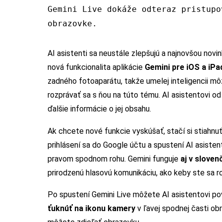
Gemini Live dokáže odteraz pristupo
obrazovke.
AI asistenti sa neustále zlepšujú a najnovšou novi
nová funkcionalita aplikácie
Gemini pre iOS a iP
zadného fotoaparátu, takže umelej inteligencii m
rozprávať sa s ňou na túto tému. AI asistentovi 
ďalšie informácie o jej obsahu.
Ak chcete nové funkcie vyskúšať, stačí si stiahnuť
prihlásení sa do Google účtu a spustení AI asist
pravom spodnom rohu. Gemini funguje
aj v sloven
prirodzenú hlasovú komunikáciu, ako keby ste sa r
Po spustení Gemini Live môžete AI asistentovi po
ťuknúť na ikonu kamery
v ľavej spodnej časti obr