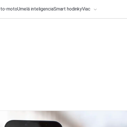
uto-moto
Umelá inteligencia
Smart hodinky
Viac
HLO BY VÁS ZAUJÍMAŤ
lačové správy
7. augusta 2026
•
1m
ChatGPT poskytne n
ADÁVANIA
verzii zadarmo
Zadajte frázu pre vyhľadanie
Michal Reiter