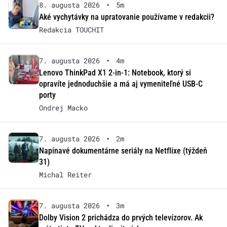
8. augusta 2026
•
5m
Aké vychytávky na upratovanie používame v redakcii?
Redakcia TOUCHIT
7. augusta 2026
•
4m
Lenovo ThinkPad X1 2-in-1: Notebook, ktorý si
opravíte jednoduchšie a má aj vymeniteľné USB-C
porty
Ondrej Macko
7. augusta 2026
•
2m
Napínavé dokumentárne seriály na Netflixe (týždeň
31)
Michal Reiter
7. augusta 2026
•
3m
Dolby Vision 2 prichádza do prvých televízorov. Ak