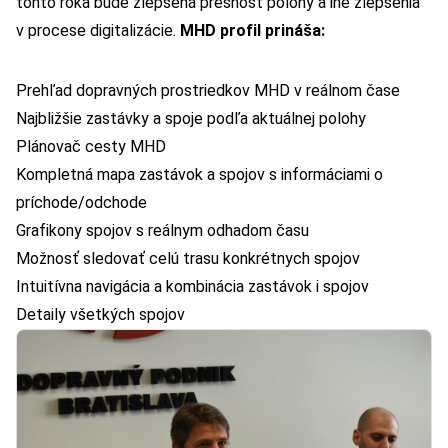
tohto roka bude zlepšená presnosť polohy a iné zlepšenia
v procese digitalizácie.
MHD profil prináša:
Prehľad dopravných prostriedkov MHD v reálnom čase
Najbližšie zastávky a spoje podľa aktuálnej polohy
Plánovač cesty MHD
Kompletná mapa zastávok a spojov s informáciami o
príchode/odchode
Grafikony spojov s reálnym odhadom času
Možnosť sledovať celú trasu konkrétnych spojov
Intuitívna navigácia a kombinácia zastávok i spojov
Detaily všetkých spojov