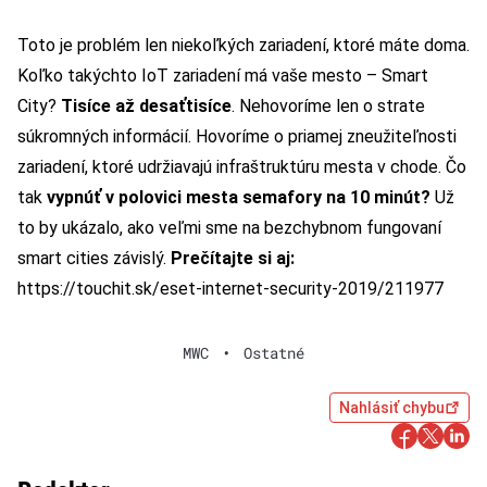
Toto je problém len niekoľkých zariadení, ktoré máte doma.
Koľko takýchto IoT zariadení má vaše mesto – Smart
City?
Tisíce až desaťtisíce
. Nehovoríme len o strate
súkromných informácií. Hovoríme o priamej zneužiteľnosti
zariadení, ktoré udržiavajú infraštruktúru mesta v chode. Čo
tak
vypnúť v polovici mesta semafory na 10 minút?
Už
to by ukázalo, ako veľmi sme na bezchybnom fungovaní
smart cities závislý.
Prečítajte si aj:
https://touchit.sk/eset-internet-security-2019/211977
MWC
•
Ostatné
Nahlásiť chybu