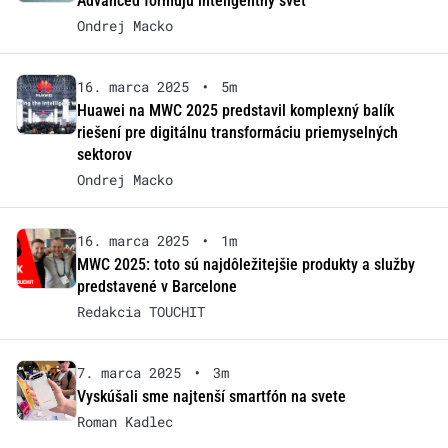
Advanced formujú inteligentný svet
Ondrej Macko
16. marca 2025
•
5m
Huawei na MWC 2025 predstavil komplexný balík
riešení pre digitálnu transformáciu priemyselných
sektorov
Ondrej Macko
16. marca 2025
•
1m
MWC 2025: toto sú najdôležitejšie produkty a služby
predstavené v Barcelone
Redakcia TOUCHIT
7. marca 2025
•
3m
Vyskúšali sme najtenší smartfón na svete
Roman Kadlec