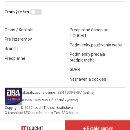
Tmavý režim
O nás / Kontakt
Predplatné časopisu
TOUCHIT
Pre inzerentov
Podmienky používania webu
BrandIT
Podmienky predaja
Predplatné
predplatného
GDPR
Nastavenia cookies
aktualizované denne: ISSN 1339-9497 (online)
a ISSN 1339-939X (tlačené vydanie)
Copyright © 2026 touchIT, s.r.o., Bratislava.
O
technické SEO
sa nám stará
TechSEO Vitals
.
TOUCHIT
Rýchle správy