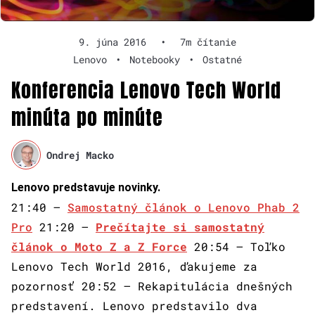
9. júna 2016
•
7m čítanie
Lenovo
•
Notebooky
•
Ostatné
Konferencia Lenovo Tech World
minúta po minúte
Ondrej Macko
Lenovo predstavuje novinky.
21:40 –
Samostatný článok o Lenovo Phab 2
Pro
21:20 –
Prečítajte si samostatný
článok o Moto Z a Z Force
20:54 – Toľko
Lenovo Tech World 2016, ďakujeme za
pozornosť 20:52 – Rekapitulácia dnešných
predstavení. Lenovo predstavilo dva