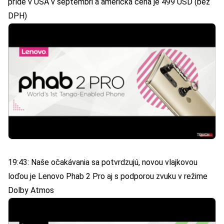
príde v USA v septembri a americká cena je 499 USD (bez
DPH)
19:43: Naše očakávania sa potvrdzujú, novou vlajkovou
loďou je Lenovo Phab 2 Pro aj s podporou zvuku v režime
Dolby Atmos