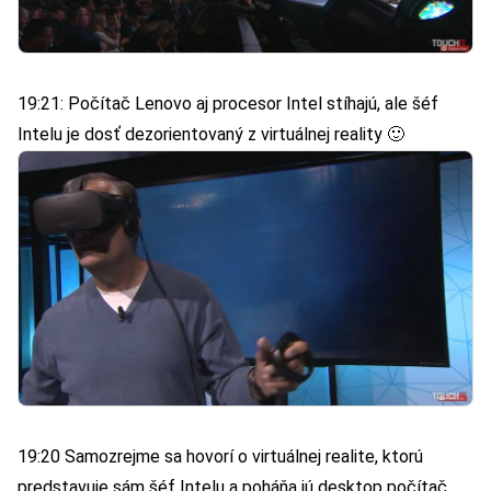
19:21: Počítač Lenovo aj procesor Intel stíhajú, ale šéf
Intelu je dosť dezorientovaný z virtuálnej reality 🙂
19:20 Samozrejme sa hovorí o virtuálnej realite, ktorú
predstavuje sám šéf Intelu a poháňa jú desktop počítač