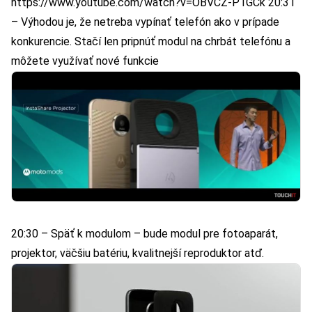
https://www.youtube.com/watch?v=OBVCZ-P1GCk 20:31
– Výhodou je, že netreba vypínať telefón ako v prípade
konkurencie. Stačí len pripnúť modul na chrbát telefónu a
môžete využívať nové funkcie
20:30 – Späť k modulom – bude modul pre fotoaparát,
projektor, väčšiu batériu, kvalitnejší reproduktor atď.