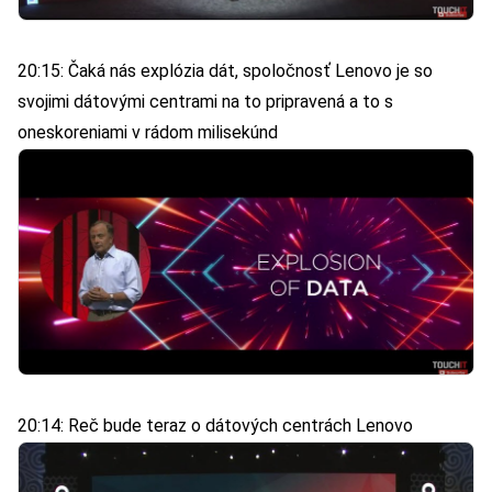
20:15: Čaká nás explózia dát, spoločnosť Lenovo je so
svojimi dátovými centrami na to pripravená a to s
oneskoreniami v rádom milisekúnd
20:14: Reč bude teraz o dátových centrách Lenovo