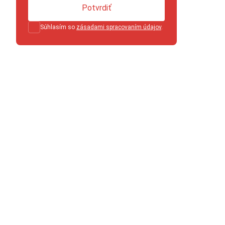
Potvrdiť
Súhlasím so
zásadami spracovaním údajov
.