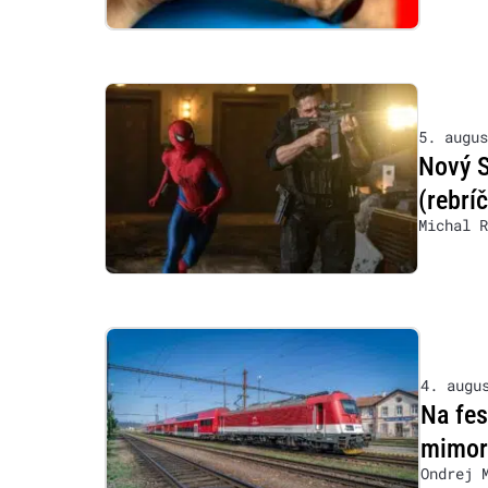
5. augus
Nový S
(rebrí
Michal R
4. augu
Na fe
mimor
Ondrej 