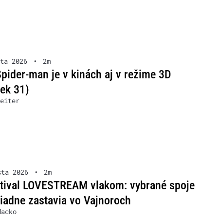
ta 2026
•
2m
pider-man je v kinách aj v režime 3D
ček 31)
eiter
sta 2026
•
2m
stival LOVESTREAM vlakom: vybrané spoje
iadne zastavia vo Vajnoroch
Macko