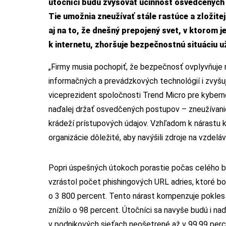
útočníci budú zvyšovať účinnosť osvedčených m
Tie umožnia zneužívať stále rastúce a zložite
aj na to, že dnešný prepojený svet, v ktorom 
k internetu, zhoršuje bezpečnostnú situáciu už
„Firmy musia pochopiť, že bezpečnosť ovplyvňuje 
informačných a prevádzkových technológií i zvyšujú
viceprezident spoločnosti Trend Micro pre kyberne
naďalej držať osvedčených postupov – zneužívanie 
krádeží prístupových údajov. Vzhľadom k nárastu k
organizácie dôležité, aby navýšili zdroje na vzdel
Popri úspešných útokoch porastie počas celého bu
vzrástol počet phishingových URL adries, ktoré 
o 3 800 percent. Tento nárast kompenzuje pokles d
znížilo o 98 percent. Útočníci sa navyše budú i na
v podnikových sieťach neošetrené až v 99,99 perc