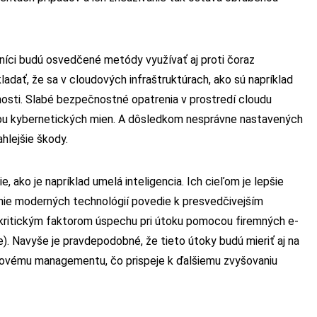
níci budú osvedčené metódy využívať aj proti čoraz
dať, že sa v cloudových infraštruktúrach, ako sú napríklad
ľnosti. Slabé bezpečnostné opatrenia v prostredí cloudu
žbu kybernetických mien. A dôsledkom nesprávne nastavených
hlejšie škody.
 ako je napríklad umelá inteligencia. Ich cieľom je lepšie
nie moderných technológií povedie k presvedčivejším
kritickým faktorom úspechu pri útoku pomocou firemných e-
). Navyše je pravdepodobné, že tieto útoky budú mieriť aj na
lovému managementu, čo prispeje k ďalšiemu zvyšovaniu