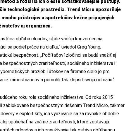
etód a rozšíria ich o ešte sofistikovanejšie postupy.
jšie technologické prostredia. Trend Micro upozorňuje
je mnoho prístrojov a spotrebičov bežne pripojených
ívateľov aj organizácií.
rastúca obľuba cloudov, stále väčšia konvergencia
ci sa podiel práce na diaľku,“ uviedol Greg Young,
tickú bezpečnosť. „Počítačoví zločinci sa budú snažiť aj
bezpečnostných zraniteľností, sociálneho inžinierstva i
ybernetických hrozieb i útokov na firemné ciele je pre
ávanie zamestnancov a pomohli tak zlepšiť svoju ochranu.“
dúceho roku rola sociálneho inžinierstva. Od roku 2015
boli zablokované bezpečnostným riešením Trend Micro, takmer
ôvery v exploit kity, ich využívanie sa za rovnaké obdobie
ďalej spoliehať na známe zraniteľnosti, ktoré zostávajú
entách prípadov a ich zneužívanie tak ostáva obľúbenou