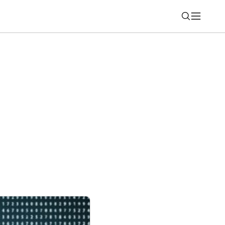
Nájsť
pa nemá konkurenciu pre ChatGPT alebo