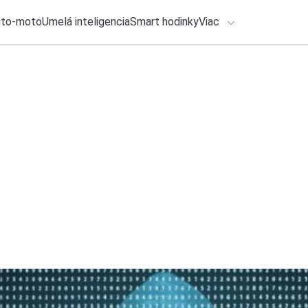
uto-moto
Umelá inteligencia
Smart hodinky
Viac
HLO BY VÁS ZAUJÍMAŤ
lačové správy
3. augusta 2026
•
2m
Podcast o AI: Euró
ADÁVANIA
Claude
Zadajte frázu pre vyhľadanie
Michal Reiter