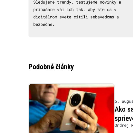
Sledujeme trendy, testujeme novinky a
prinášame vám ich tak, aby ste sa v
digitálnom svete cítili sebavedomo a
bezpečne.
Podobné články
5. augu
Ako s
sprie
Ondrej 