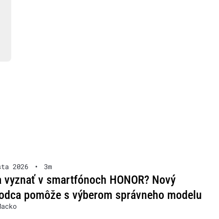
sta 2026
•
3m
a vyznať v smartfónoch HONOR? Nový
vodca pomôže s výberom správneho modelu
Macko