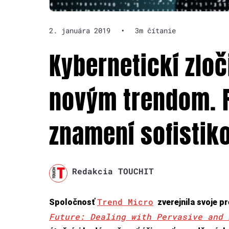
2. januára 2019
•
3m čítanie
Kybernetickí zloč
novým trendom. 
znamení sofistik
Redakcia TOUCHIT
Trend Micro
Spoločnosť
zverejnila svoje p
Future: Dealing with Pervasive and 