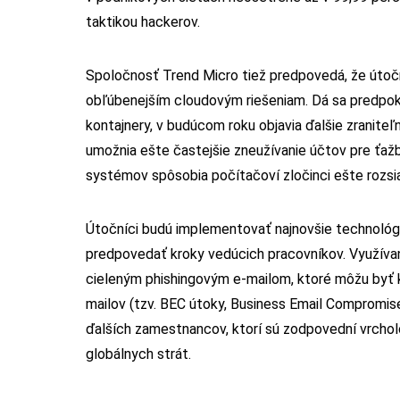
taktikou hackerov.
Spoločnosť Trend Micro tiež predpovedá, že útoč
obľúbenejším cloudovým riešeniam. Dá sa predpokla
kontajnery, v budúcom roku objavia ďalšie zranite
umožnia ešte častejšie zneužívanie účtov pre ťa
systémov spôsobia počítačoví zločinci ešte rozsia
Útočníci budú implementovať najnovšie technológie,
predpovedať kroky vedúcich pracovníkov. Využíva
cieleným phishingovým e-mailom, ktoré môžu byť 
mailov (tzv. BEC útoky, Business Email Compromise
ďalších zamestnancov, ktorí sú zodpovední vrcho
globálnych strát.