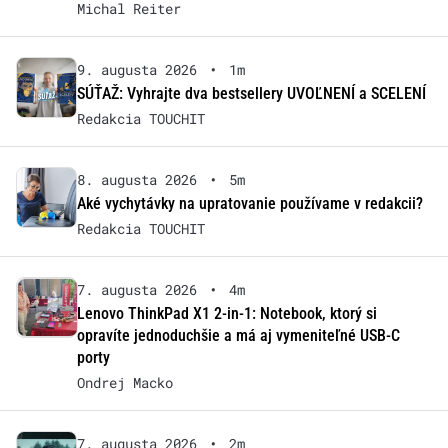
Michal Reiter
9. augusta 2026
•
1m
SÚŤAŽ: Vyhrajte dva bestsellery UVOĽNENÍ a SCELENÍ
Redakcia TOUCHIT
8. augusta 2026
•
5m
Aké vychytávky na upratovanie používame v redakcii?
Redakcia TOUCHIT
7. augusta 2026
•
4m
Lenovo ThinkPad X1 2-in-1: Notebook, ktorý si
opravíte jednoduchšie a má aj vymeniteľné USB-C
porty
Ondrej Macko
7. augusta 2026
•
2m