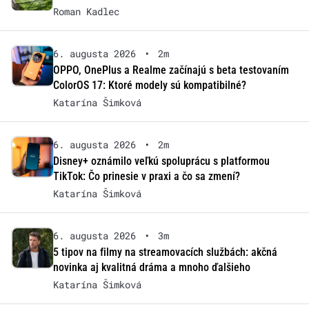
Roman Kadlec
6. augusta 2026
•
2m
OPPO, OnePlus a Realme začínajú s beta testovaním
ColorOS 17: Ktoré modely sú kompatibilné?
Katarína Šimková
6. augusta 2026
•
2m
Disney+ oznámilo veľkú spoluprácu s platformou
TikTok: Čo prinesie v praxi a čo sa zmení?
Katarína Šimková
6. augusta 2026
•
3m
5 tipov na filmy na streamovacích službách: akčná
novinka aj kvalitná dráma a mnoho ďalšieho
Katarína Šimková