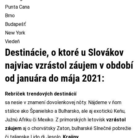
Punta Cana
Brno
Budapešť
New York
Viedeň
Destinácie, o ktoré u Slovákov
najviac vzrástol záujem
v období
od januára do mája 2021:
Rebríček trendových destinácií
sa nesie v znamení dovolenkovej nôty. Nájdeme v ňom
stálice ako Španielsko a Bulharsko, ale aj exotickú Keňu,
Južnú Afriku či Mexiko. Z prímorských letovísk
vzrástol
záujem
aj o chorvátsky Zaton, bulharské Slnečné pobrežie
či talianske Lido di Jesolo.
Krajiny