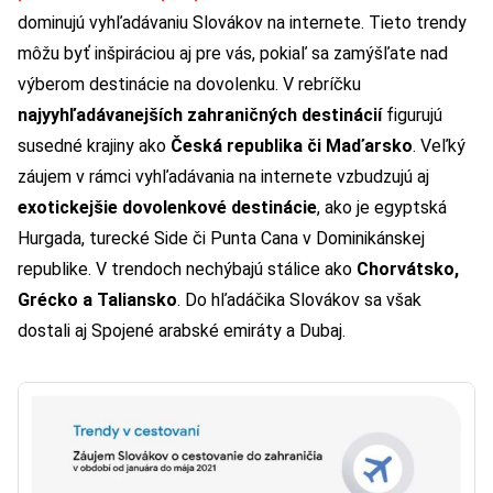
dominujú vyhľadávaniu Slovákov na internete. Tieto trendy
môžu byť inšpiráciou aj pre vás, pokiaľ sa zamýšľate nad
výberom destinácie na dovolenku. V rebríčku
najyyhľadávanejších zahraničných destinácií
figurujú
susedné krajiny ako
Česká republika či Maďarsko
. Veľký
záujem v rámci vyhľadávania na internete vzbudzujú aj
exotickejšie dovolenkové destinácie
, ako je egyptská
Hurgada, turecké Side či Punta Cana v Dominikánskej
republike. V trendoch nechýbajú stálice ako
Chorvátsko,
Grécko a Taliansko
. Do hľadáčika Slovákov sa však
dostali aj Spojené arabské emiráty a Dubaj.