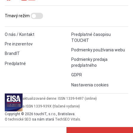
Tmavý režim
O nás / Kontakt
Predplatné časopisu
TOUCHIT
Pre inzerentov
Podmienky používania webu
BrandIT
Podmienky predaja
Predplatné
predplatného
GDPR
Nastavenia cookies
aktualizované denne: ISSN 1339-9497 (online)
a ISSN 1339-939X (tlačené vydanie)
Copyright © 2026 touchIT, s.r.o., Bratislava.
O
technické SEO
sa nám stará
TechSEO Vitals
.