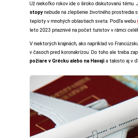
Už niekoľko rokov ide o široko diskutovanú tému. J
stopy
nebude na zlepšenie životného prostredia st
teploty v mnohých oblastiach sveta. Podľa webu
leto 2023 priaznivé na počet turistov v rámci cel
V niektorých krajinách, ako napríklad vo Francúzsk
v časoch pred koronakrízou. Do toho ale treba zapo
požiare v Grécku alebo na Havaji
a takisto aj v 