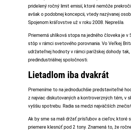
pridelený ročný limit emisií, ktoré nemôže prekroč
avšak o podobnej koncepcii, vtedy nazývanej osob
Spojenom kráľovstve už v roku 2008. Neprešla.
Priemerná uhlíková stopa na jedného človeka je v 
stôp v rámci svetového porovnania. Vo Veľkej Britán
udržateľnej hodnoty v rámci parížskej dohody tak, 
predindustriálnej spoločnosti.
Lietadlom iba dvakrát
Premeníme to na jednoduchšie predstaviteľné hodn
z najviac diskutovaných a kontroverzných tém, v 
vyššiu spotrebu. Radia sa medzi najväčších znečisť
Ak by sme sa mali držať prísľubov a cieľov, ktoré s
priemere klesnúť pod 2 tony. Znamená to, že ročn