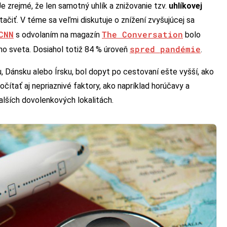
e zrejmé, že len samotný uhlík a znižovanie tzv.
uhlíkovej
ačiť. V téme sa veľmi diskutuje o znížení zvyšujúcej sa
CNN
The Conversation
s odvolaním na magazín
bolo
spred pandémie
ého sveta. Dosiahol totiž 84 % úroveň
.
u, Dánsku alebo Írsku, bol dopyt po cestovaní ešte vyšší, ako
čítať aj nepriaznivé faktory, ako napríklad horúčavy a
ďalších dovolenkových lokalitách.