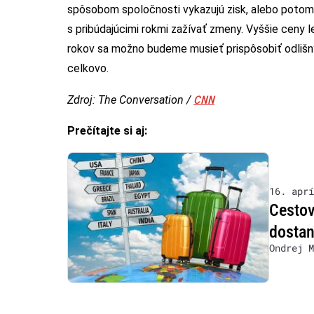
spôsobom spoločnosti vykazujú zisk, alebo potom 
s pribúdajúcimi rokmi zažívať zmeny. Vyššie ceny l
rokov sa možno budeme musieť prispôsobiť odlišný
celkovo.
CNN
Zdroj: The Conversation /
Prečítajte si aj:
16. aprí
Cestov
dostan
Ondrej M