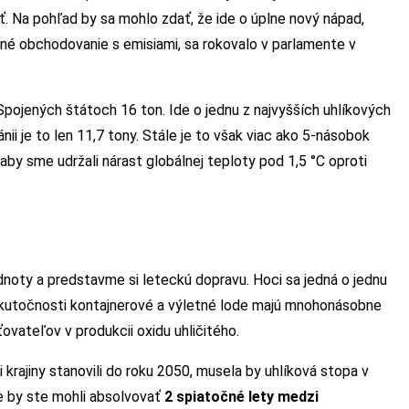
iť. Na pohľad by sa mohlo zdať, že ide o úplne nový nápad,
né obchodovanie s emisiami, sa rokovalo v parlamente v
Spojených štátoch 16 ton. Ide o jednu z najvyšších uhlíkových
ii je to len 11,7 tony. Stále je to však viac ako 5-násobok
aby sme udržali nárast globálnej teploty pod 1,5 °C oproti
oty a predstavme si leteckú dopravu. Hoci sa jedná o jednu
skutočnosti kontajnerové a výletné lode majú mnohonásobne
ovateľov v produkcii oxidu uhličitého.
i krajiny stanovili do roku 2050, musela by uhlíková stopa v
e by ste mohli absolvovať
2 spiatočné lety medzi