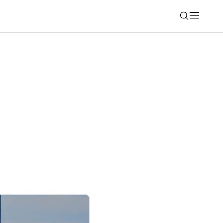
Nájsť
e: Xiaomi 18 Pro so zadným displejom