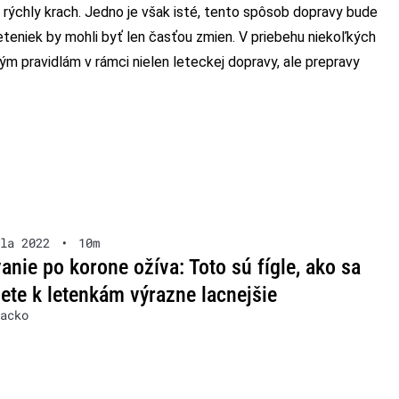
rýchly krach. Jedno je však isté, tento spôsob dopravy bude
eteniek by mohli byť len časťou zmien. V priebehu niekoľkých
m pravidlám v rámci nielen leteckej dopravy, ale prepravy
la 2022
•
10m
anie po korone ožíva: Toto sú fígle, ako sa
ete k letenkám výrazne lacnejšie
acko