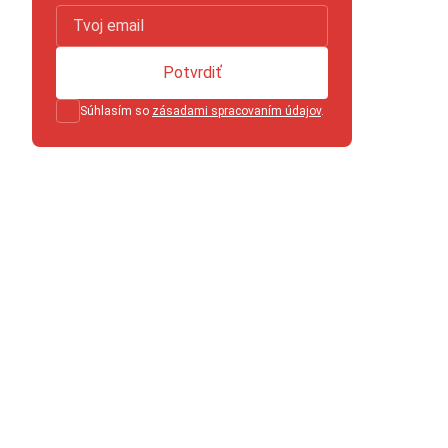
Potvrdiť
Súhlasím so
zásadami spracovaním údajov
.