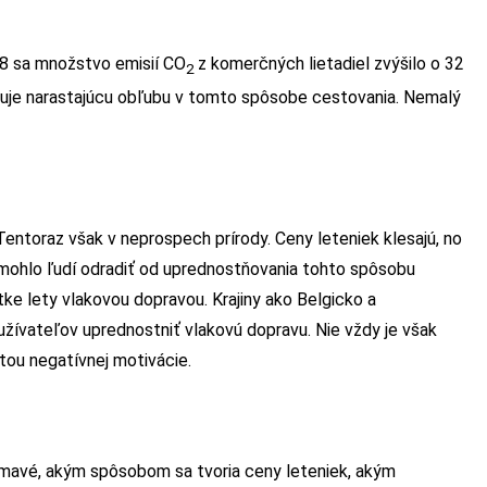
18 sa množstvo emisií CO
z komerčných lietadiel zvýšilo o 32
2
struje narastajúcu obľubu v tomto spôsobe cestovania. Nemalý
Tentoraz však v neprospech prírody. Ceny leteniek klesajú, no
 mohlo ľudí odradiť od uprednostňovania tohto spôsobu
ke lety vlakovou dopravou. Krajiny ako Belgicko a
používateľov uprednostniť vlakovú dopravu. Nie vždy je však
stou negatívnej motivácie.
jímavé, akým spôsobom sa tvoria ceny leteniek, akým