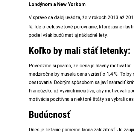
Londýnom a New Yorkom
.
V správe sa ďalej uvádza, že v rokoch 2013 až 20
%. Ide o celosvetové porovnanie, ktoré jasne ilu
podiel však budú mať aj nákladné lety.
Koľko by mali stáť letenky:
Povedzme si priamo, že cena je hlavný motivátor. 
medziročne by musela cena vzrásť o 1,4 %. To by
cestovania. Dobrým spôsobom sa javí nahradiť krát
Francúzsko už vyvinuli iniciatívu, aby motivovali 
motivácia pozitívna a niektoré štáty sa vybrali ce
Budúcnosť
Dnes je lietanie pomerne lacná záležitosť. Je zau