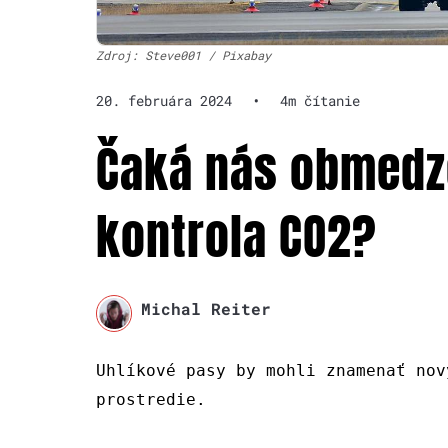
Zdroj: Steve001 / Pixabay
20. februára 2024
•
4m čítanie
Čaká nás obmedze
kontrola CO2?
Michal Reiter
Uhlíkové pasy by mohli znamenať nov
prostredie.