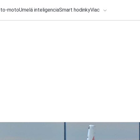
uto-moto
Umelá inteligencia
Smart hodinky
Viac
HLO BY VÁS ZAUJÍMAŤ
lačové správy
27. júla 2026
•
2m
Konečne sa dočkám
ADÁVANIA
príde do Európy
Zadajte frázu pre vyhľadanie
Katarína Šimková