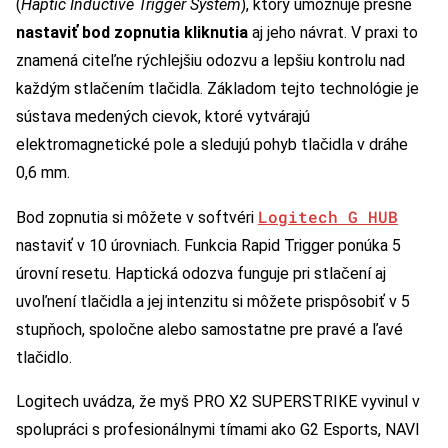
(
Haptic Inductive Trigger System
), ktorý umožňuje presne
nastaviť bod zopnutia kliknutia
aj jeho návrat. V praxi to
znamená citeľne rýchlejšiu odozvu a lepšiu kontrolu nad
každým stlačením tlačidla. Základom tejto technológie je
sústava medených cievok, ktoré vytvárajú
elektromagnetické pole a sledujú pohyb tlačidla v dráhe
0,6 mm.
Logitech G HUB
Bod zopnutia si môžete v softvéri
nastaviť v 10 úrovniach. Funkcia Rapid Trigger ponúka 5
úrovní resetu. Haptická odozva funguje pri stlačení aj
uvoľnení tlačidla a jej intenzitu si môžete prispôsobiť v 5
stupňoch, spoločne alebo samostatne pre pravé a ľavé
tlačidlo.
Logitech uvádza, že myš PRO X2 SUPERSTRIKE vyvinul v
spolupráci s profesionálnymi tímami ako G2 Esports, NAVI