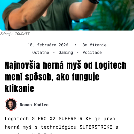
Zdroj: TOUCHIT
10. februára 2026
•
3m čítanie
Ostatné
•
Gaming
•
Počítače
Najnovšia herná myš od Logitech
mení spôsob, ako funguje
klikanie
Roman Kadlec
Logitech G PRO X2 SUPERSTRIKE je prvá
herná myš s technológiou SUPERSTRIKE a