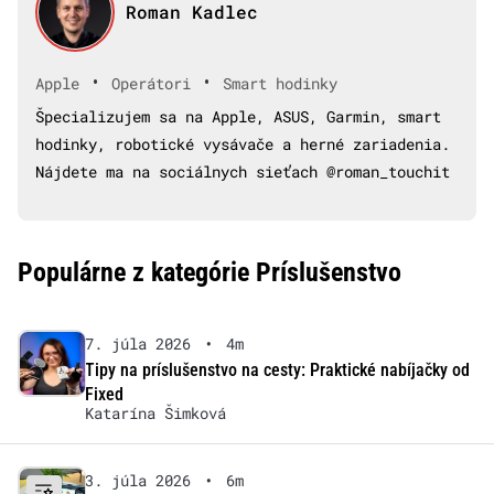
Roman Kadlec
•
•
Apple
Operátori
Smart hodinky
Špecializujem sa na Apple, ASUS, Garmin, smart
hodinky, robotické vysávače a herné zariadenia.
Nájdete ma na sociálnych sieťach @roman_touchit
Populárne z kategórie Príslušenstvo
7. júla 2026
•
4m
Tipy na príslušenstvo na cesty: Praktické nabíjačky od
Fixed
Katarína Šimková
3. júla 2026
•
6m