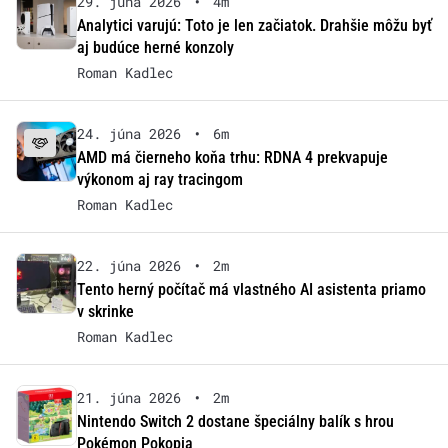
29. júna 2026
•
4m
Analytici varujú: Toto je len začiatok. Drahšie môžu byť
aj budúce herné konzoly
Roman Kadlec
24. júna 2026
•
6m
AMD má čierneho koňa trhu: RDNA 4 prekvapuje
výkonom aj ray tracingom
Roman Kadlec
22. júna 2026
•
2m
Tento herný počítač má vlastného AI asistenta priamo
v skrinke
Roman Kadlec
21. júna 2026
•
2m
Nintendo Switch 2 dostane špeciálny balík s hrou
Pokémon Pokopia