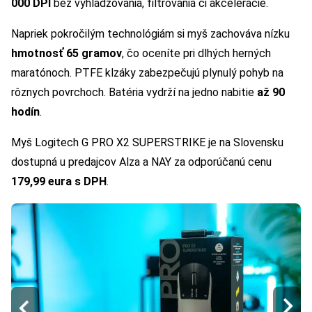
000 DPI
bez vyhladzovania, filtrovania či akcelerácie.
Napriek pokročilým technológiám si myš zachováva nízku
hmotnosť 65 gramov
, čo oceníte pri dlhých herných
maratónoch. PTFE klzáky zabezpečujú plynulý pohyb na
rôznych povrchoch. Batéria vydrží na jedno nabitie
až 90
hodín
.
Myš Logitech G PRO X2 SUPERSTRIKE je na Slovensku
dostupná u predajcov Alza a NAY za odporúčanú cenu
179,99 eura s DPH
.