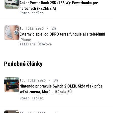
Anker Power Bank 25K (165 W): Powerbanka pre
náročných (RECENZIA)
Roman Kadlec
1. júla 2026
•
2m
Externý displej od OPPO teraz funguje aj s telefónmi
iPhone
Katarína Šimková
Podobné články
16. júla 2026
•
3m
Nintendo pripravuje Switch 2 OLED. Skôr však príde
veľká zmena, ktorú prikázala EÚ
Roman Kadlec