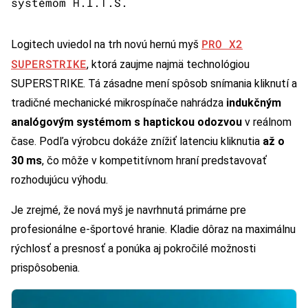
systémom H.I.T.S.
PRO X2
Logitech uviedol na trh novú hernú myš
SUPERSTRIKE
, ktorá zaujme najmä technológiou
SUPERSTRIKE. Tá zásadne mení spôsob snímania kliknutí a
tradičné mechanické mikrospínače nahrádza
indukčným
analógovým systémom s haptickou odozvou
v reálnom
čase. Podľa výrobcu dokáže znížiť latenciu kliknutia
až o
30 ms
, čo môže v kompetitívnom hraní predstavovať
rozhodujúcu výhodu.
Je zrejmé, že nová myš je navrhnutá primárne pre
profesionálne e-športové hranie. Kladie dôraz na maximálnu
rýchlosť a presnosť a ponúka aj pokročilé možnosti
prispôsobenia.