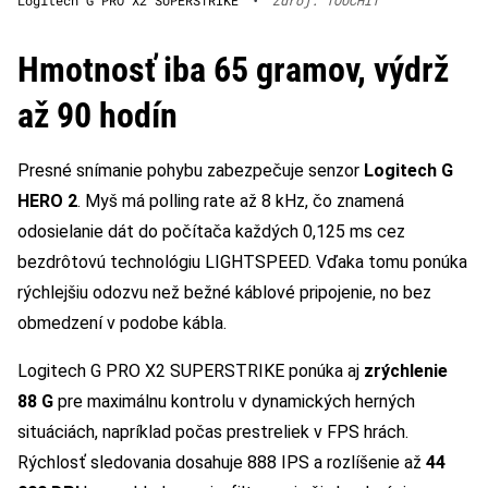
Logitech G PRO X2 SUPERSTRIKE
•
Zdroj: TOUCHIT
Hmotnosť iba 65 gramov, výdrž
až 90 hodín
Presné snímanie pohybu zabezpečuje senzor
Logitech G
HERO 2
. Myš má polling rate až 8 kHz, čo znamená
odosielanie dát do počítača každých 0,125 ms cez
bezdrôtovú technológiu LIGHTSPEED. Vďaka tomu ponúka
rýchlejšiu odozvu než bežné káblové pripojenie, no bez
obmedzení v podobe kábla.
Logitech G PRO X2 SUPERSTRIKE ponúka aj
zrýchlenie
88 G
pre maximálnu kontrolu v dynamických herných
situáciách, napríklad počas prestreliek v FPS hrách.
Rýchlosť sledovania dosahuje 888 IPS a rozlíšenie až
44