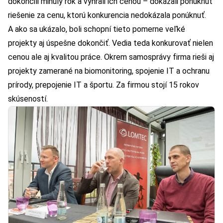
dokončili minulý rok a vyhrali ich cenou – dokázali ponúknuť
riešenie za cenu, ktorú konkurencia nedokázala ponúknuť.
A ako sa ukázalo, boli schopní tieto pomerne veľké
projekty aj úspešne dokončiť. Vedia teda konkurovať nielen
cenou ale aj kvalitou práce. Okrem samosprávy firma rieši aj
projekty zamerané na biomonitoring, spojenie IT a ochranu
prírody, prepojenie IT a športu. Za firmou stojí 15 rokov
skúseností.