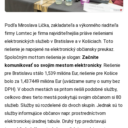
Podľa Miroslava Lička, zakladateľa a výkonného riaditeľa
firmy Lomtec je firma najviditeľnejšia príáve riešeniami
elektronických služieb v Bratislave a v Košiciach. Toto
riešenie je napojené na elektronický občiansky preukaz.
Spoločným mottom riešenia je slogan:
Začnite
komunikovať so svojim mestom elektronicky
. Riešenie
pre Bratislavu stálo 1,539 milióna Eur, riešenie pre Košice
bolo za 1,437449 milióna Eur (uvádzame sumy o sumy bez
DPH). V oboch mestách sa pritom riešili podobné služby,
celkovo dnes tieto mestá poskytujú svojim občanom si 80
služieb. Služby sú rozdelené do dvoch skupín. Jednak sú to
služby informujúce občanov napr. prostredníctvom
elektronickej úradnej tabule. Druhý typ predstavujú