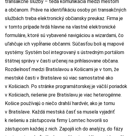
transakčné služby – teda komunikácia medzi mestom
a občanom. Práve na identifikáciu osoby pri transakčných
službách treba elektronický občiansky preukaz. Firma je
v tomto prípade hrdá hlavne na vlastné elektronické
formuláre, ktoré sú vybavené navigáciou a wizardami, čo
uľahčuje ich vypĺňanie občanmi. Súčasťou boli aj mapové
systémy. Systém bol integrovaný s ústredným portálom
štátnej správy v časti určenej na prihlasovane občana.
Rozdielnosť medzi Bratislavou a Košicami je v tom, že
mestské časti v Bratislave sú viac samostatné ako
v Košiciach. Po stránke programátorskej je väčší poriadok
v Košiciach, riešenie pre Bratislavu je viac heterogénne.
Košice používajú o niečo drahší hardvér, ako je tomu
v Bratislave. Každá mestská časť sa musela vyjadriť
k riešeniu a zástupcovia firmy Lomtec hovorili so
zástupcom každej z nich. Zapojili ich do analýzy, do fázy