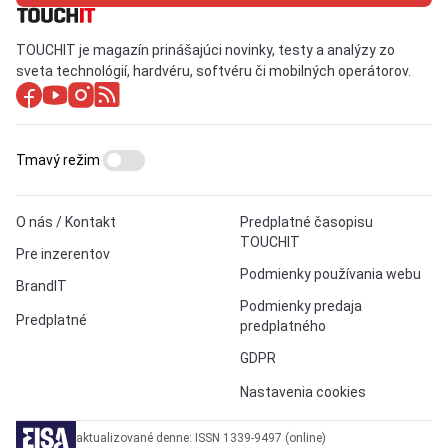
TOUCHIT je magazín prinášajúci novinky, testy a analýzy zo
sveta technológií, hardvéru, softvéru či mobilných operátorov.
Tmavý režim
O nás / Kontakt
Predplatné časopisu
TOUCHIT
Pre inzerentov
Podmienky používania webu
BrandIT
Podmienky predaja
Predplatné
predplatného
GDPR
Nastavenia cookies
aktualizované denne: ISSN 1339-9497 (online)