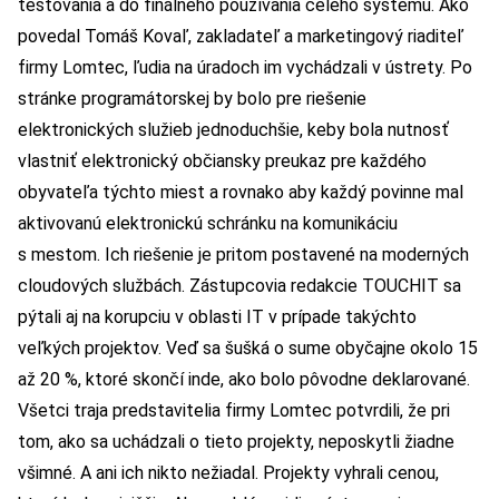
testovania a do finálneho používania celého systému. Ako
povedal Tomáš Kovaľ, zakladateľ a marketingový riaditeľ
firmy Lomtec, ľudia na úradoch im vychádzali v ústrety. Po
stránke programátorskej by bolo pre riešenie
elektronických služieb jednoduchšie, keby bola nutnosť
vlastniť elektronický občiansky preukaz pre každého
obyvateľa týchto miest a rovnako aby každý povinne mal
aktivovanú elektronickú schránku na komunikáciu
s mestom. Ich riešenie je pritom postavené na moderných
cloudových službách. Zástupcovia redakcie TOUCHIT sa
pýtali aj na korupciu v oblasti IT v prípade takýchto
veľkých projektov. Veď sa šušká o sume obyčajne okolo 15
až 20 %, ktoré skončí inde, ako bolo pôvodne deklarované.
Všetci traja predstavitelia firmy Lomtec potvrdili, že pri
tom, ako sa uchádzali o tieto projekty, neposkytli žiadne
všimné. A ani ich nikto nežiadal. Projekty vyhrali cenou,