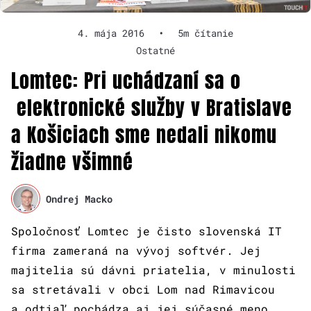
4. mája 2016
•
5m čítanie
Ostatné
Lomtec: Pri uchádzaní sa o
elektronické služby v Bratislave
a Košiciach sme nedali nikomu
žiadne všimné
Ondrej Macko
Spoločnosť Lomtec je čisto slovenská IT
firma zameraná na vývoj softvér. Jej
majitelia sú dávni priatelia, v minulosti
sa stretávali v obci Lom nad Rimavicou
a odtiaľ pochádza aj jej súčasné meno.