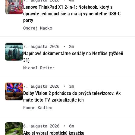
Lenovo ThinkPad X1 2-in-1: Notebook, ktorý si
opravíte jednoduchšie a má aj vymeniteľné USB-C
porty
Ondrej Macko
7. augusta 2026
•
2m
Napínavé dokumentárne seriály na Netflixe (týždeň
31)
Michal Reiter
7. augusta 2026
•
3m
Dolby Vision 2 prichádza do prvých televízorov. Ak
máte tieto TV, zaktualizujte ich
Roman Kadlec
6. augusta 2026
•
6m
Ako si vybrať robotickú kosačku