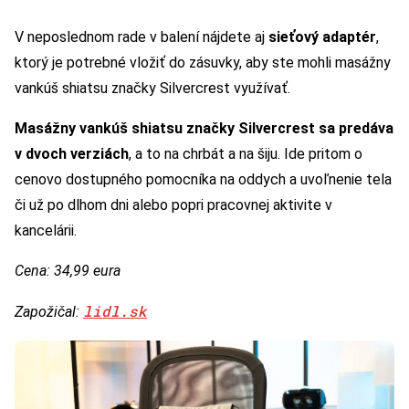
V neposlednom rade v balení nájdete aj
sieťový adaptér
,
ktorý je potrebné vložiť do zásuvky, aby ste mohli masážny
vankúš shiatsu značky Silvercrest využívať.
Masážny vankúš shiatsu značky Silvercrest sa predáva
v dvoch verziách
, a to na chrbát a na šiju. Ide pritom o
cenovo dostupného pomocníka na oddych a uvoľnenie tela
či už po dlhom dni alebo popri pracovnej aktivite v
kancelárii.
Cena: 34,99 eura
lidl.sk
Zapožičal: