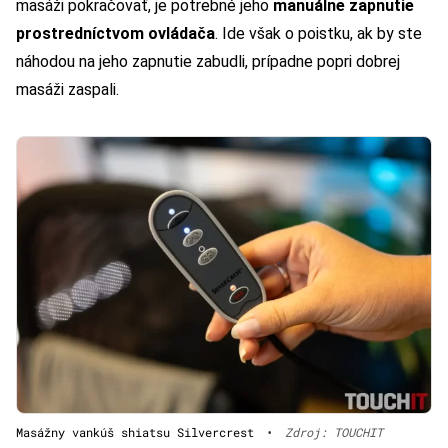
masáži pokračovať, je potrebné jeho
manuálne zapnutie
prostredníctvom ovládača
. Ide však o poistku, ak by ste
náhodou na jeho zapnutie zabudli, prípadne popri dobrej
masáži zaspali.
Masážny vankúš shiatsu Silvercrest
•
Zdroj: TOUCHIT