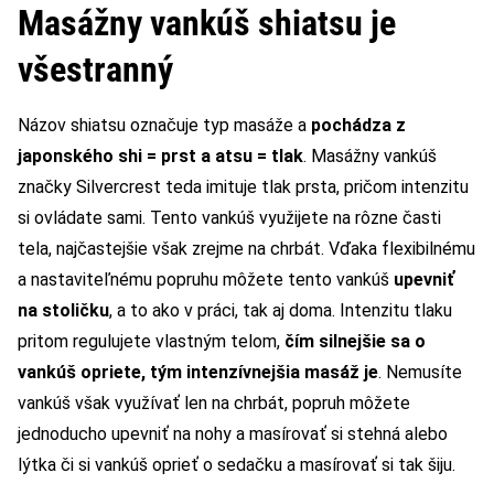
Masážny vankúš shiatsu je
všestranný
Názov shiatsu označuje typ masáže a
pochádza z
japonského shi = prst a atsu = tlak
. Masážny vankúš
značky Silvercrest teda imituje tlak prsta, pričom intenzitu
si ovládate sami. Tento vankúš využijete na rôzne časti
tela, najčastejšie však zrejme na chrbát. Vďaka flexibilnému
a nastaviteľnému popruhu môžete tento vankúš
upevniť
na stoličku
, a to ako v práci, tak aj doma. Intenzitu tlaku
pritom regulujete vlastným telom,
čím silnejšie sa o
vankúš opriete, tým intenzívnejšia masáž je
. Nemusíte
vankúš však využívať len na chrbát, popruh môžete
jednoducho upevniť na nohy a masírovať si stehná alebo
lýtka či si vankúš oprieť o sedačku a masírovať si tak šiju.