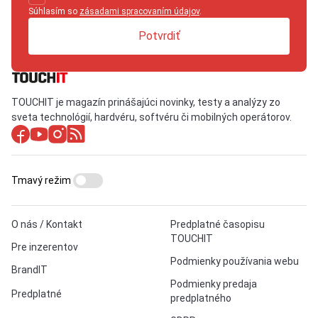
Súhlasím so
zásadami spracovaním údajov
.
Potvrdiť
TOUCHIT je magazín prinášajúci novinky, testy a analýzy zo
sveta technológií, hardvéru, softvéru či mobilných operátorov.
Tmavý režim
O nás / Kontakt
Predplatné časopisu
TOUCHIT
Pre inzerentov
Podmienky používania webu
BrandIT
Podmienky predaja
Predplatné
predplatného