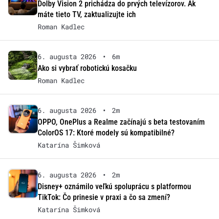
Dolby Vision 2 prichádza do prvých televízorov. Ak
máte tieto TV, zaktualizujte ich
Roman Kadlec
6. augusta 2026
•
6m
Ako si vybrať robotickú kosačku
Roman Kadlec
6. augusta 2026
•
2m
OPPO, OnePlus a Realme začínajú s beta testovaním
ColorOS 17: Ktoré modely sú kompatibilné?
Katarína Šimková
6. augusta 2026
•
2m
Disney+ oznámilo veľkú spoluprácu s platformou
TikTok: Čo prinesie v praxi a čo sa zmení?
Katarína Šimková