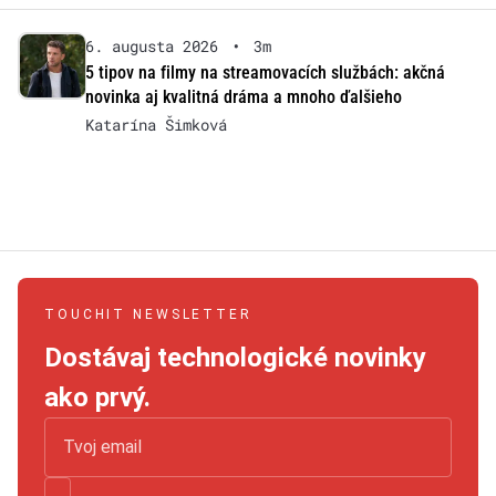
6. augusta 2026
•
3m
5 tipov na filmy na streamovacích službách: akčná
novinka aj kvalitná dráma a mnoho ďalšieho
Katarína Šimková
TOUCHIT NEWSLETTER
Dostávaj technologické novinky
ako prvý.