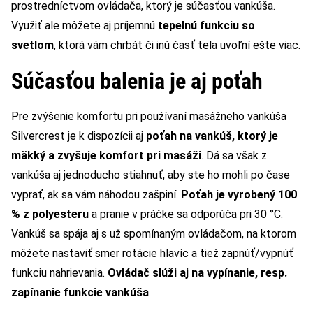
prostredníctvom ovládača, ktorý je súčasťou vankúša.
Využiť ale môžete aj príjemnú
tepelnú funkciu so
svetlom
, ktorá vám chrbát či inú časť tela uvoľní ešte viac.
Súčasťou balenia je aj poťah
Pre zvýšenie komfortu pri používaní masážneho vankúša
Silvercrest je k dispozícii aj
poťah na vankúš, ktorý je
mäkký a zvyšuje komfort pri masáži
. Dá sa však z
vankúša aj jednoducho stiahnuť, aby ste ho mohli po čase
vyprať, ak sa vám náhodou zašpiní.
Poťah je vyrobený 100
% z polyesteru
a pranie v práčke sa odporúča pri 30 °C.
Vankúš sa spája aj s už spomínaným ovládačom, na ktorom
môžete nastaviť smer rotácie hlavíc a tiež zapnúť/vypnúť
funkciu nahrievania.
Ovládač slúži aj na vypínanie, resp.
zapínanie funkcie vankúša
.