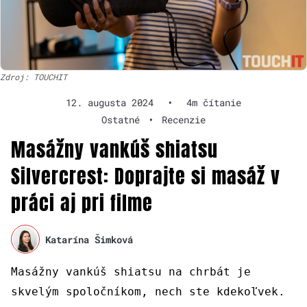
Zdroj: TOUCHIT
12. augusta 2024
•
4m čítanie
Ostatné
•
Recenzie
Masážny vankúš shiatsu
Silvercrest: Doprajte si masáž v
práci aj pri filme
Katarína Šimková
Masážny vankúš shiatsu na chrbát je
skvelým spoločníkom, nech ste kdekoľvek.