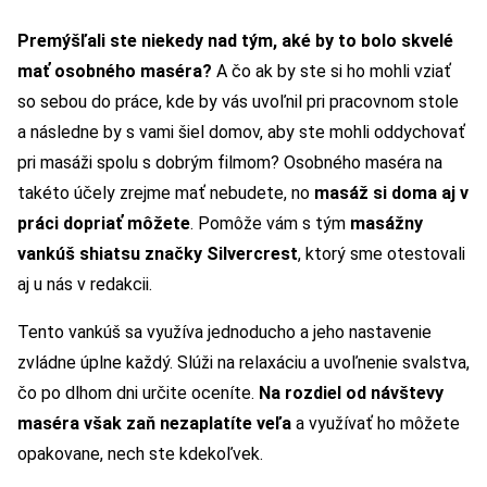
Premýšľali ste niekedy nad tým, aké by to bolo skvelé
mať osobného maséra?
A čo ak by ste si ho mohli vziať
so sebou do práce, kde by vás uvoľnil pri pracovnom stole
a následne by s vami šiel domov, aby ste mohli oddychovať
pri masáži spolu s dobrým filmom? Osobného maséra na
takéto účely zrejme mať nebudete, no
masáž si doma aj v
práci dopriať môžete
. Pomôže vám s tým
masážny
vankúš shiatsu značky Silvercrest
, ktorý sme otestovali
aj u nás v redakcii.
Tento vankúš sa využíva jednoducho a jeho nastavenie
zvládne úplne každý. Slúži na relaxáciu a uvoľnenie svalstva,
čo po dlhom dni určite oceníte.
Na rozdiel od návštevy
maséra však zaň nezaplatíte veľa
a využívať ho môžete
opakovane, nech ste kdekoľvek.