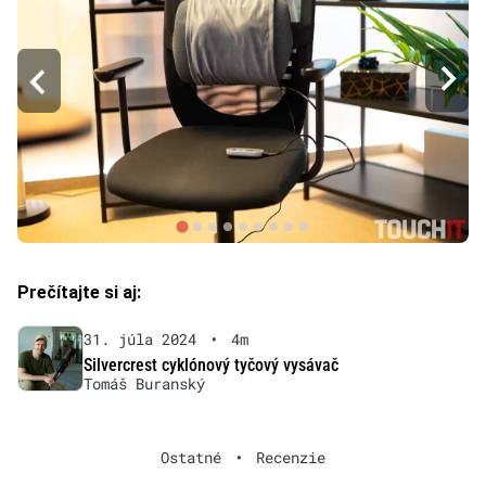
Prečítajte si aj:
31. júla 2024
•
4m
Silvercrest cyklónový tyčový vysávač
Tomáš Buranský
Ostatné
•
Recenzie