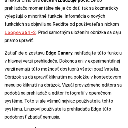
a faktor číslo dva
občas vzbudzuje pocit
, že do
prehliadača momentálne nie je čo dať, tak sa kozmeticky
vylepšujú o minoritné funkcie. Informácia o nových
funkciách sa objavila na Reddite od používateľa s nickom
Leopeva64-2
. Pred samotným uložením obrázka sa dajú
priamo upraviť.
Zatiaľ ide o zostavu
Edge Canary
, nehľadajte túto funkciu
v hlavnej verzii prehliadača. Dokonca ani v experimentálnej
verzii nemajú túto možnosť dostupnú všetci používatelia.
Obrázok sa dá upraviť kliknutím na položku v kontextovom
menu po kliknutí na obrázok. Vizuál provizórneho editora sa
podobá na prehliadač a editor fotografií v operačnom
systéme. Toto si ale všimnú najviac používatelia tohto
systému. Linuxoví používatelia prehliadača Edge túto
podobnosť zbadať nemusia.