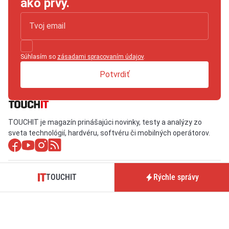
ako prvý.
Súhlasím so
zásadami spracovaním údajov
.
Potvrdiť
TOUCHIT je magazín prinášajúci novinky, testy a analýzy zo
sveta technológií, hardvéru, softvéru či mobilných operátorov.
TOUCHIT
Rýchle správy
Tmavý režim
O nás / Kontakt
Predplatné časopisu
TOUCHIT
Pre inzerentov