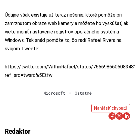
Údajne však existuje už teraz riešenie, ktoré pomôže pri
zamrznutom obraze web kamery a môžete ho vyskúšať, ak
viete meniť nastavenie registrov operačného systému
Windows. Tak snáď pomôže to, čo radí Rafael Rivera na
svojom Tweete:
https://twitter.com/WithinRafael/status/766698660608348
ref_src=twsrc%5Etfw
Microsoft
•
Ostatné
Nahlásiť chybu
Redaktor