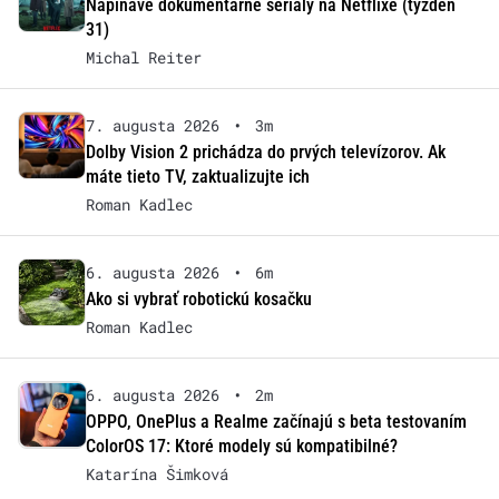
Napínavé dokumentárne seriály na Netflixe (týždeň
31)
Michal Reiter
7. augusta 2026
•
3m
Dolby Vision 2 prichádza do prvých televízorov. Ak
máte tieto TV, zaktualizujte ich
Roman Kadlec
6. augusta 2026
•
6m
Ako si vybrať robotickú kosačku
Roman Kadlec
6. augusta 2026
•
2m
OPPO, OnePlus a Realme začínajú s beta testovaním
ColorOS 17: Ktoré modely sú kompatibilné?
Katarína Šimková