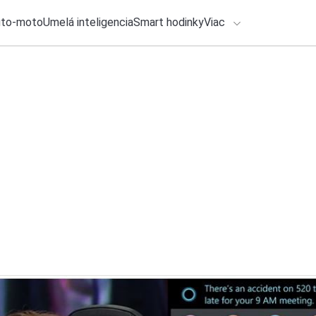
uto-moto
Umelá inteligencia
Smart hodinky
Viac
HLO BY VÁS ZAUJÍMAŤ
lačové správy
31. júla 2026
•
2m
Google Chrome kone
ADÁVANIA
v počítačoch máme
Katarína Šimková
Zadajte frázu pre vyhľadanie