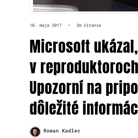
10. mája 2017
•
3m čítanie
Microsoft ukázal
v reproduktoroch
Upozorní na prip
dôležité informác
Roman Kadlec