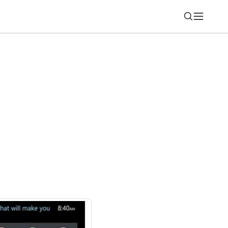
Nájsť
čne prináša do telefónov funkciu, ktorú
 už roky