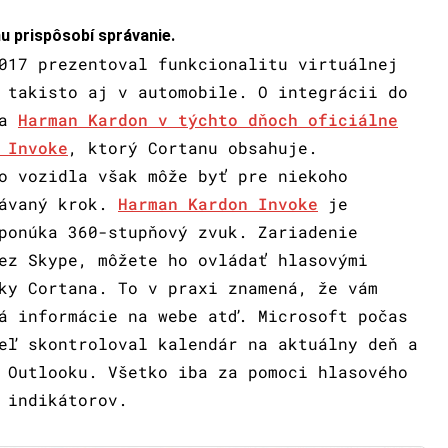
u prispôsobí správanie.
017 prezentoval funkcionalitu virtuálnej
 takisto aj v automobile. O integrácii do
 a
Harman Kardon v týchto dňoch oficiálne
 Invoke
, ktorý Cortanu obsahuje.
o vozidla však môže byť pre niekoho
kávaný krok.
Harman Kardon Invoke
je
ponúka 360-stupňový zvuk. Zariadenie
ez Skype, môžete ho ovládať hlasovými
ky Cortana. To v praxi znamená, že vám
á informácie na webe atď. Microsoft počas
eľ skontroloval kalendár na aktuálny deň a
Outlooku. Všetko iba za pomoci hlasového
 indikátorov.