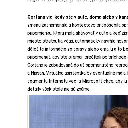
Harman Kardon Invoke je reproduktor so zabudovanou
Cortana vie, kedy ste v aute, doma alebo v kanc
zmenu zaznamenala a kontextovo prispôsobila správ
pripomienku, ktorú mala aktivovať v aute a keď zis
miesto stretnutia včas, automaticky navrhla hovor
dôležité informácie zo správy alebo emailu a to b
pripomenúť, aby ste si email prečítali po príchode
Cortana je zabudovaná
do už spomenutého reprod
a Nissan. Virtuálna asistentka by eventuálne mala 
segmentu Internetu vecí a Microsoft chce, aby ju do
detaily však stále nie sú známe.