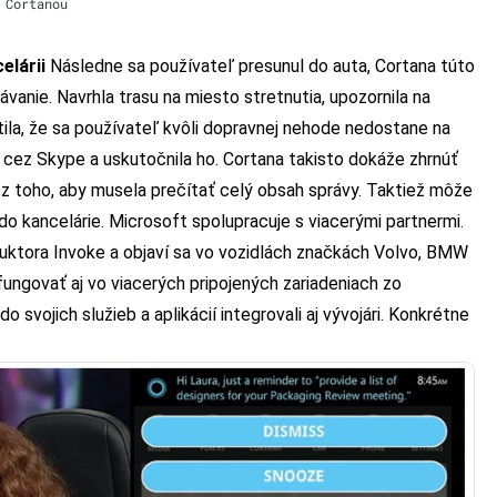
 Cortanou
elárii
Následne sa používateľ presunul do auta, Cortana túto
anie. Navrhla trasu na miesto stretnutia, upozornila na
tila, že sa používateľ kvôli dopravnej nehode nedostane na
 cez Skype a uskutočnila ho. Cortana takisto dokáže zhrnúť
ez toho, aby musela prečítať celý obsah správy. Taktiež môže
 do kancelárie. Microsoft spolupracuje s viacerými partnermi.
uktora Invoke
a objaví sa vo vozidlách značkách Volvo, BMW
fungovať aj vo viacerých pripojených zariadeniach zo
 svojich služieb a aplikácií integrovali aj vývojári. Konkrétne