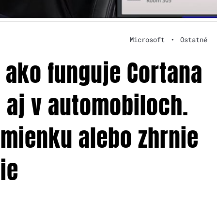
Microsoft
•
Ostatné
, ako funguje Cortana
 aj v automobiloch.
omienku alebo zhrnie
ie