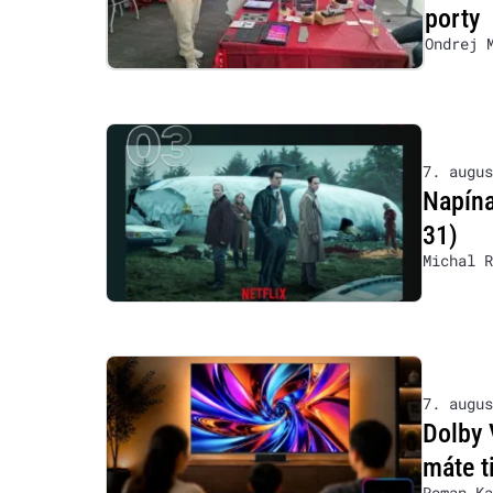
porty
Ondrej 
7. augus
Napína
31)
Michal R
7. augus
Dolby 
máte t
Roman Ka