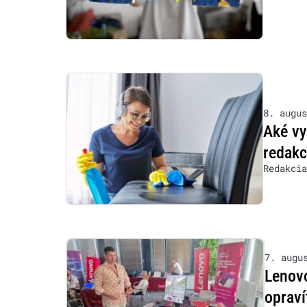
8. augus
Aké vy
redakc
Redakcia
7. augu
Lenovo
opraví