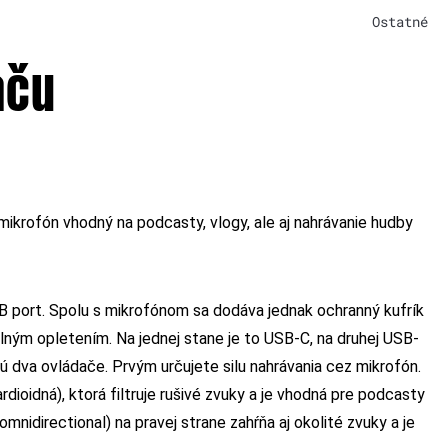
Ostatné
aču
ikrofón vhodný na podcasty, vlogy, ale aj nahrávanie hudby
SB port. Spolu s mikrofónom sa dodáva jednak ochranný kufrík
xtilným opletením. Na jednej stane je to USB-C, na druhej USB-
 dva ovládače. Prvým určujete silu nahrávania cez mikrofón.
ardioidná), ktorá filtruje rušivé zvuky a je vhodná pre podcasty
mnidirectional) na pravej strane zahŕňa aj okolité zvuky a je