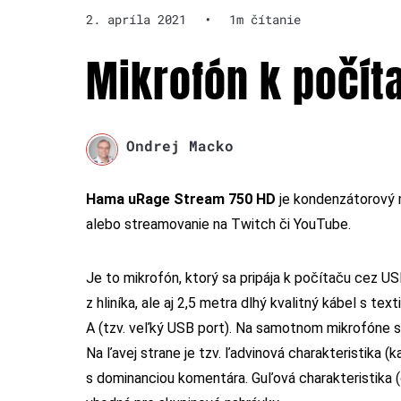
2. apríla 2021
•
1m čítanie
Mikrofón k počít
Ondrej Macko
Hama uRage Stream 750 HD
je kondenzátorový m
alebo streamovanie na Twitch či YouTube.
Je to mikrofón, ktorý sa pripája k počítaču cez U
z hliníka, ale aj 2,5 metra dlhý kvalitný kábel s te
A (tzv. veľký USB port). Na samotnom mikrofóne sú
Na ľavej strane je tzv. ľadvinová charakteristika (k
s dominanciou komentára. Guľová charakteristika (o