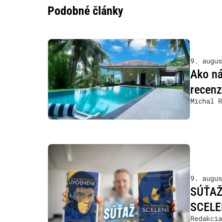
Podobné články
9. augus
Ako ná
recen
Michal R
9. augus
SÚŤAŽ:
SCELE
Redakcia