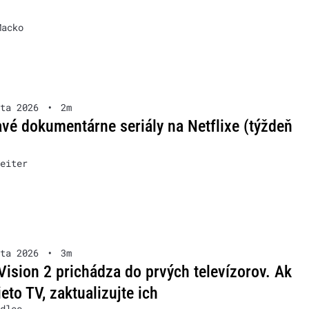
Macko
ta 2026
•
2m
vé dokumentárne seriály na Netflixe (týždeň
eiter
ta 2026
•
3m
Vision 2 prichádza do prvých televízorov. Ak
ieto TV, zaktualizujte ich
dlec