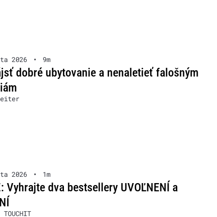
ta 2026
•
9m
jsť dobré ubytovanie a nenaletieť falošným
ziám
eiter
ta 2026
•
1m
 Vyhrajte dva bestsellery UVOĽNENÍ a
NÍ
 TOUCHIT